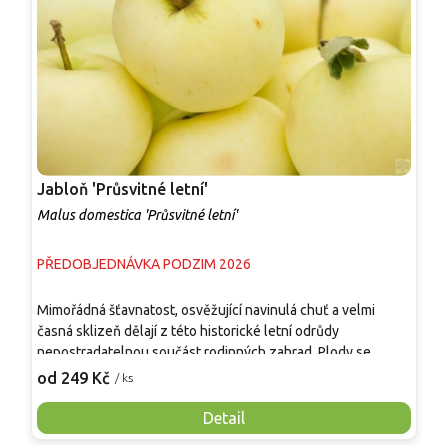
Jabloň 'Průsvitné letní'
J
Malus domestica 'Průsvitné letní'
M
PŘEDOBJEDNÁVKA PODZIM 2026
P
Mimořádná šťavnatost, osvěžující navinulá chuť a velmi
T
časná sklizeň dělají z této historické letní odrůdy
u
nepostradatelnou součást rodinných zahrad. Plody se
š
sklízejí postupně od poloviny července do srpna a jsou
p
od 249 Kč
o
/ ks
určeny k okamžité spotřebě hned po utržení, případně k
P
rychlému kuchyňskému zpracování. Strom roste v mládí
o
Detail
bujně, v dospělosti tvoří středně velkou, vysoce
d