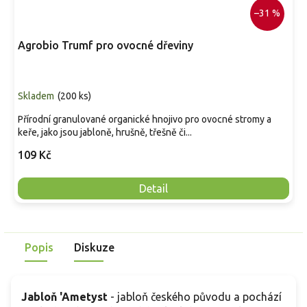
–31 %
Agrobio Trumf pro ovocné dřeviny
Skladem
(
200 ks
)
Přírodní granulované organické hnojivo pro ovocné stromy a
keře, jako jsou jabloně, hrušně, třešně či...
109 Kč
Detail
Popis
Diskuze
Jabloň 'Ametyst
- jabloň českého původu a pochází