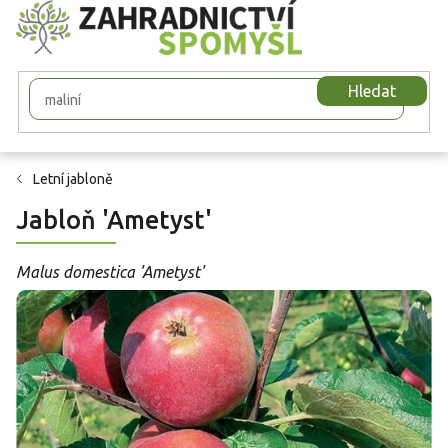
Přejít
na
obsah
Hledat
Letní jabloně
Jabloň 'Ametyst'
Malus domestica 'Ametyst'