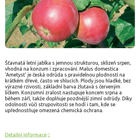
Šťavnatá letní jablka s jemnou strukturou, sklizeň srpen,
vhodná na konzum i zpracování. Malus domestica
'Ametyst' je česká odrůda s pravidelnou plodností na
krátkém dřevě, často ve shlucích. Plody jsou hladké, bez
výrazné rzivosti, základní barva žlutavá s červeným
líčkem. Konzumní zralost nastupuje koncem srpna a
během září, takže doplňuje pozdnější zimní odrůdy. Díky
odolnosti vůči strupovitosti se hodí i tam, kde se
upřednostňuje omezená chemická ochrana.
Detailní informace