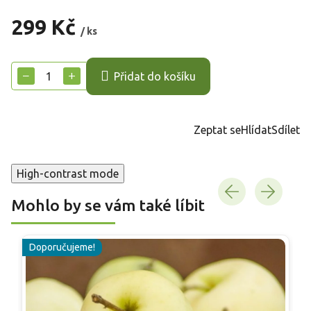
299 Kč
/ ks
Měrná
cena:
−
+
Přidat do košíku
Zeptat se
Hlídat
Sdílet
High-contrast mode
Mohlo by se vám také líbit
Doporučujeme!