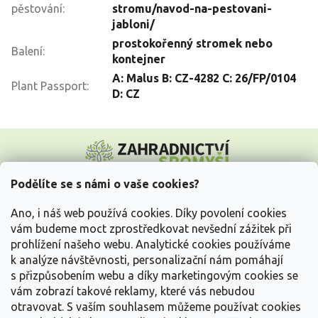
pěstování
:
stromu/navod-na-pestovani-
jabloni/
prostokořenný stromek nebo
Balení
:
kontejner
A: Malus B: CZ-4282 C: 26/FP/0104
Plant Passport
:
D: CZ
Z
á
p
a
Podělíte se s námi o vaše cookies?
t
Vše o nákupu
í
Ano, i náš web používá cookies. Díky povolení cookies
vám budeme moct zprostředkovat nevšední zážitek při
prohlížení našeho webu. Analytické cookies používáme
Informace pro Vás
k analýze návštěvnosti, personalizační nám pomáhají
s přizpůsobením webu a díky marketingovým cookies se
Kontakujte nás
vám zobrazí takové reklamy, které vás nebudou
otravovat.
S vaším souhlasem můžeme používat cookies