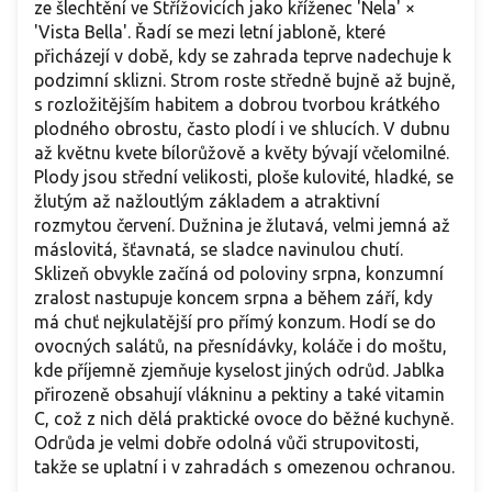
ze šlechtění ve Střížovicích jako kříženec 'Nela' ×
'Vista Bella'. Řadí se mezi letní jabloně, které
přicházejí v době, kdy se zahrada teprve nadechuje k
podzimní sklizni. Strom roste středně bujně až bujně,
s rozložitějším habitem a dobrou tvorbou krátkého
plodného obrostu, často plodí i ve shlucích. V dubnu
až květnu kvete bílorůžově a květy bývají včelomilné.
Plody jsou střední velikosti, ploše kulovité, hladké, se
žlutým až nažloutlým základem a atraktivní
rozmytou červení. Dužnina je žlutavá, velmi jemná až
máslovitá, šťavnatá, se sladce navinulou chutí.
Sklizeň obvykle začíná od poloviny srpna, konzumní
zralost nastupuje koncem srpna a během září, kdy
má chuť nejkulatější pro přímý konzum. Hodí se do
ovocných salátů, na přesnídávky, koláče i do moštu,
kde příjemně zjemňuje kyselost jiných odrůd. Jablka
přirozeně obsahují vlákninu a pektiny a také vitamin
C, což z nich dělá praktické ovoce do běžné kuchyně.
Odrůda je velmi dobře odolná vůči strupovitosti,
takže se uplatní i v zahradách s omezenou ochranou.