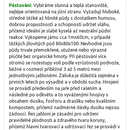
Pěstování:
Vybíráme slunná a teplá stanoviště,
nejlépe orientovaná na jižní stranu. Vyžadují hluboké,
středně těžké až hlinité půdy s dostatkem humusu,
dobrou propustností a schopností udržet vláhu,
přičemž ideální je slabě kyselá až neutrální půdní
reakce. Vykopeme jámu cca 1mx60cm, v případě
těžkých jílovitých půd 80x80x100. Nevhodné jsou
půdy trvale přemokřené, utužené nebo výrazně
písčité bez organické hmoty. Při pěstování více
stromů se rozestupy volí podle vzrůstnosti podnože,
běžně v rozmezí přibližně 3 až 5 metrů mezi
jednotlivými jabloněmi. Zálivka je důležitá zejména v
prvních letech po výsadbě a v období sucha. Hnojení
se provádí především na jaře před rašením a
následně po odkvětu a to vyváženými hnojivy s
obsahem dusíku, fosforu a draslíku nebo kvalitním
kompostem, přičemž nadměrné dávky dusíku nejsou
žádoucí. Řez jabloní je zásadní pro udržení
pravidelné plodnosti a zdravého tvaru koruny,
přičemž hlavní tvarovací a udržovací řez se provádí v