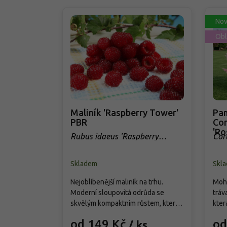
Nov
Obl
Maliník 'Raspberry Tower'
Pam
PBR
Cor
'Ro
Rubus idaeus 'Raspberry
Cor
Tower' PBR
Skladem
Skl
Nejoblíbenější maliník na trhu.
Mohu
Moderní sloupovitá odrůda se
tráv
skvělým kompaktním růstem, která
kter
přináší od června do srpna bohatou
cm. 
od 149 Kč
od
/ ks
úrodu velkých, sladkých a
choc