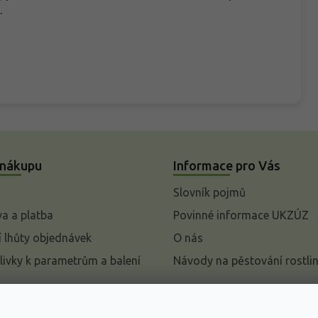
.
 nákupu
Informace pro Vás
Slovník pojmů
a a platba
Povinné informace UKZÚZ
 lhůty objednávek
O nás
livky k parametrům a balení
Návody na pěstování rostli
pení od kupní smlouvy