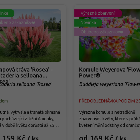
inka
Výrazné zbarvení!
íbeno zákazníky❤️
Novinka
Oblíbeno zákazníky❤️
pová tráva 'Rosea' -
Komule Weyerova 'Flow
taderia selloana
Power®'
sea'
taderia selloana 'Rosea'
Buddleja weyeriana 'Flowe
Power®'
adem
PŘEDOBJEDNÁVKA PODZIM 2
tná, vytrvalá a trsnatá okrasná
Výrazná komule s netradičně
a pocházející z Jižní Ameriky,
zbarvenými květy, které v průb
á v době květu dorůstá až 250
kvetení mění odstíny od oranžo
Od září vytváří bohatá,
přes růžovou až po fialovou. Kv
 159 Kč
od 169 Kč
/ ks
/ ks
holatá květenství světle
od července do září a pravideln