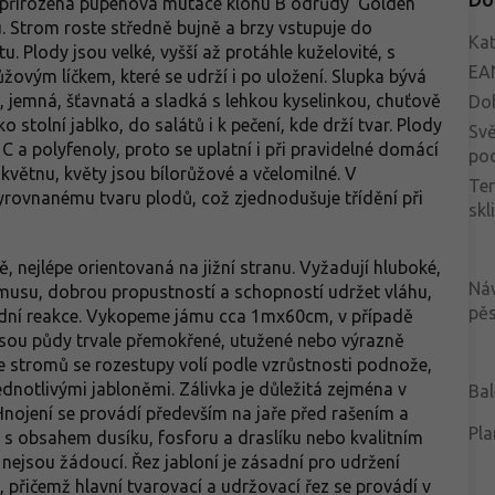
o přirozená pupenová mutace klonu B odrůdy 'Golden
u. Strom roste středně bujně a brzy vstupuje do
Kat
 Plody jsou velké, vyšší až protáhle kuželovité, s
EA
ovým líčkem, které se udrží i po uložení. Slupka bývá
á, jemná, šťavnatá a sladká s lehkou kyselinkou, chuťově
Do
o stolní jablko, do salátů i k pečení, kde drží tvar. Plody
Svě
 C a polyfenoly, proto se uplatní i při pravidelné domácí
po
květnu, květy jsou bílorůžové a včelomilné. V
Te
yrovnanému tvaru plodů, což zjednodušuje třídění při
skl
, nejlépe orientovaná na jižní stranu. Vyžadují hluboké,
Ná
umusu, dobrou propustností a schopností udržet vláhu,
pěs
 půdní reakce. Vykopeme jámu cca 1mx60cm, v případě
jsou půdy trvale přemokřené, utužené nebo výrazně
ce stromů se rozestupy volí podle vzrůstnosti podnože,
ednotlivými jabloněmi. Zálivka je důležitá zejména v
Bal
Hnojení se provádí především na jaře před rašením a
Pla
 s obsahem dusíku, fosforu a draslíku nebo kvalitním
jsou žádoucí. Řez jabloní je zásadní pro udržení
 přičemž hlavní tvarovací a udržovací řez se provádí v