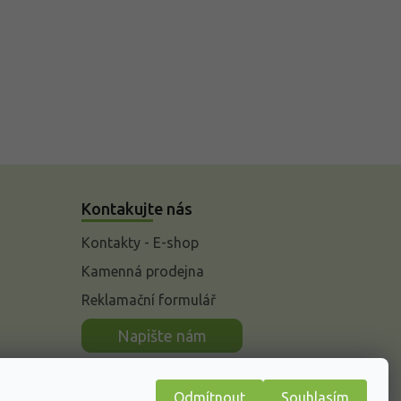
Kontakujte nás
Kontakty - E-shop
Kamenná prodejna
Reklamační formulář
n
Napište nám
Odmítnout
Souhlasím