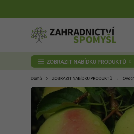
Přejít
na
obsah
ZOBRAZIT NABÍDKU PRODUKTŮ
Domů
ZOBRAZIT NABÍDKU PRODUKTŮ
Ovocn