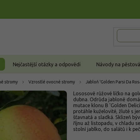
Nejčastější otázky a odpovědi
Návody na pěstován
é stromy
Vzrostlé ovocné stromy
Jabloň 'Golden Parsi Da Ros
Lososově růžové líčko na gold
dubna. Odrůda jabloně domácí
mutace klonu B 'Golden Delici
protáhle kuželovité, žluté s 
šťavnatá a sladká. Sklizeň bý
říjnu až listopadu, v chladu 
stolní jablko, do salátů i k peč