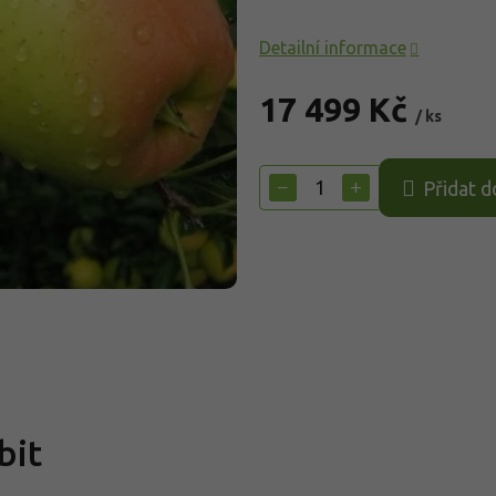
Detailní informace
17 499 Kč
/ ks
Měrná
cena:
−
+
Přidat d
bit