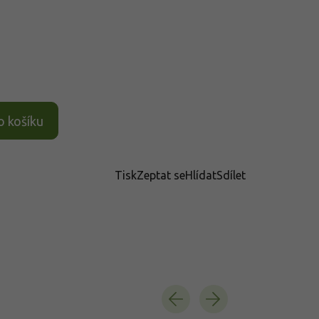
o košíku
Tisk
Zeptat se
Hlídat
Sdílet