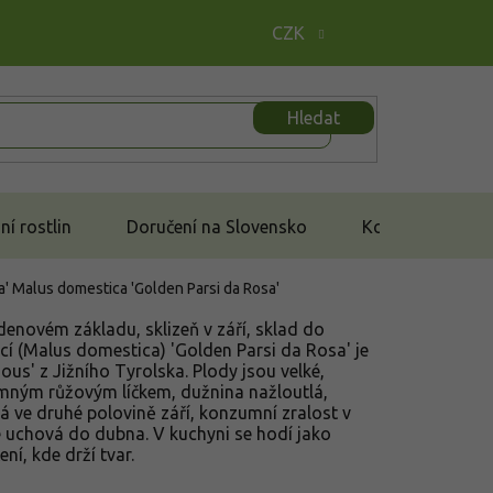
CZK
Hledat
í rostlin
Doručení na Slovensko
Kontakt
a'
Malus domestica 'Golden Parsi da Rosa'
enovém základu, sklizeň v září, sklad do
 (Malus domestica) 'Golden Parsi da Rosa' je
ous' z Jižního Tyrolska. Plody jsou velké,
jemným růžovým líčkem, dužnina nažloutlá,
vá ve druhé polovině září, konzumní zralost v
se uchová do dubna. V kuchyni se hodí jako
ení, kde drží tvar.