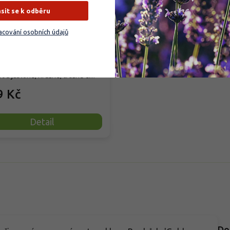
ásit se k odběru
cování osobních údajů
dem
(
202 ks
)
dní granulované organické
vo pro ovocné stromy a keře,
sou jabloně, hrušně, třešně či...
9 Kč
Detail
Do