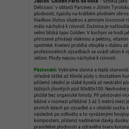
Jabloň 'Golden Parsi da Rosa'
- vznikla jak
Delicious' v oblasti Parcines v Jižním Tyrolsk
plodnosti, typicky na krátkém plodném obrostu.
hladkou žlutou slupkou a jemným lososově růž
málo náchylná k rzivosti. Dužnina je nažloutl
velmi blízká typu Golden. V kuchyni se hodí jak
přirozeně přinášejí vlákninu a pektiny, vitamin
spotřebě. Kvetení probíhá obvykle v dubnu až 
profesionálních výsadbách se uvádí sklon k v
sklizni. Plody nejsou náchylné k rzivosti.
Pěstování:
Vybíráme slunná a teplá stanoviště
středně těžké až hlinité půdy s dostatkem h
přičemž ideální je slabě kyselá až neutrální
těžkých jílovitých půd 80x80x100. Nevhodné 
písčité bez organické hmoty. Při pěstování ví
běžně v rozmezí přibližně 3 až 5 metrů mezi j
prvních letech po výsadbě a v období sucha. 
následně po odkvětu a to vyváženými hnojivy
kompostem, přičemž nadměrné dávky dusíku ne
pravidelné plodnosti a zdravého tvaru koruny,