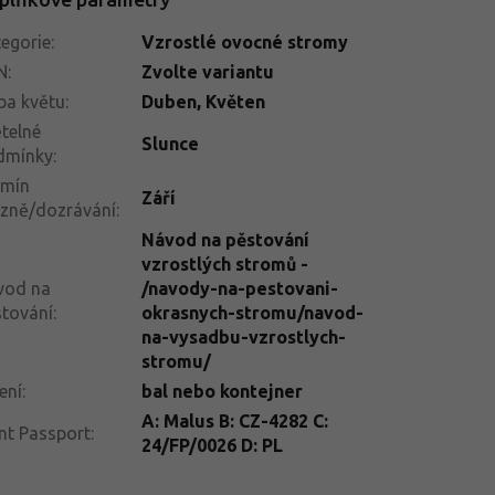
egorie
:
Vzrostlé ovocné stromy
N
:
Zvolte variantu
ba květu
:
Duben, Květen
telné
Slunce
dmínky
:
rmín
Září
izně/dozrávání
:
Návod na pěstování
vzrostlých stromů -
vod na
/navody-na-pestovani-
tování
:
okrasnych-stromu/navod-
na-vysadbu-vzrostlych-
stromu/
ení
:
bal nebo kontejner
A: Malus B: CZ-4282 C:
nt Passport
:
24/FP/0026 D: PL