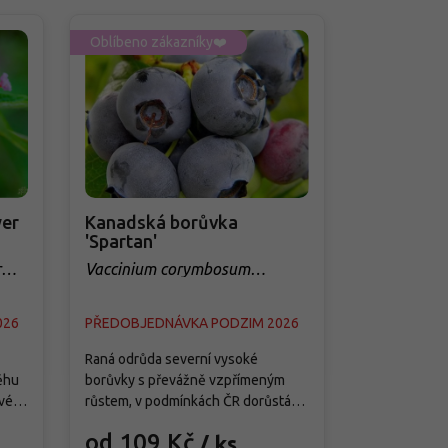
Oblíbeno zákazníky❤️
Oblíbeno zá
er
Kanadská borůvka
Třešeň 'Q
'Spartan'
sloupovit
r
Vaccinium corymbosum
Prunus avi
'Spartan'
026
PŘEDOBJEDNÁVKA PODZIM 2026
PŘEDOBJED
Raná odrůda severní vysoké
Tato moderní
ěhu
borůvky s převážně vzpřímeným
je splněným 
vé
růstem, v podmínkách ČR dorůstá
menších zahra
ete
asi 1,5–1,8 m výšky a 1–1,3 m šířky a
předností je j
od 109 Kč
od 299
/ ks
ě
vytváří středně hustý keř s pevnými
samosprašnos