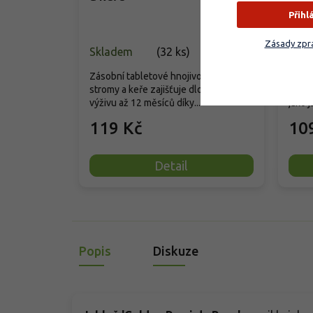
Přihl
Zásady zpra
Skladem
(
32 ks
)
Skla
Zásobní tabletové hnojivo pro ovocné
Příro
stromy a keře zajišťuje dlouhodobou
hnoji
výživu až 12 měsíců díky...
jako j
119 Kč
10
Detail
Popis
Diskuze