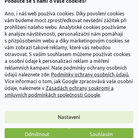
a
Podělíte se s námi o vaše cookies?
t
Vše o nákupu
í
Ano, i náš web používá cookies. Díky povolení cookies
vám budeme moct zprostředkovat nevšední zážitek při
prohlížení našeho webu. Analytické cookies používáme
Informace pro Vás
k analýze návštěvnosti, personalizační nám pomáhají
s přizpůsobením webu a díky marketingovým cookies se
Kontakujte nás
vám zobrazí takové reklamy, které vás nebudou
otravovat.
S vaším souhlasem můžeme používat cookies
a osobní údaje k personalizaci reklam a měření
reklamních kampaní. Naše podmínky ochrany osobních
údajů naleznete zde:
Podmínky ochrany osobních údajů.
Více informací o tom, jak Google zpracovává vaše osobní
údaje, naleznete v
Zásadách ochrany soukromí a
smluvních podmínkách společnosti Google
.
Vytvořil Shoptet
Nastavení
Copyright 2026
Zahradnictví Spomyšl
. Všechna práva
Odmítnout
Souhlasím