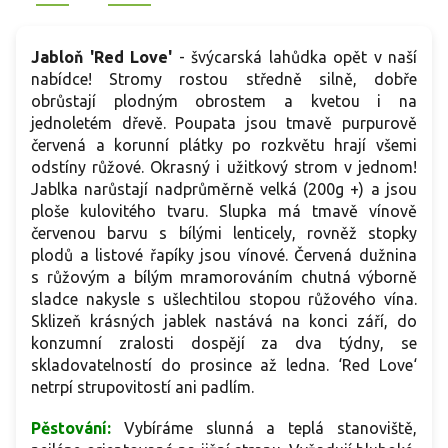
Jabloň 'Red Love'
- švýcarská lahůdka opět v naší
nabídce! Stromy rostou středně silně, dobře
obrůstají plodným obrostem a kvetou i na
jednoletém dřevě. Poupata jsou tmavě purpurově
červená a korunní plátky po rozkvětu hrají všemi
odstíny růžové. Okrasný i užitkový strom v jednom!
Jablka narůstají nadprůměrně velká (200g +) a jsou
ploše kulovitého tvaru. Slupka má tmavě vínově
červenou barvu s bílými lenticely, rovněž stopky
plodů a listové řapíky jsou vínové. Červená dužnina
s růžovým a bílým mramorováním chutná výborně
sladce nakysle s ušlechtilou stopou růžového vína.
Sklizeň krásných jablek nastává na konci září, do
konzumní zralosti dospějí za dva týdny, se
skladovatelností do prosince až ledna. ‘Red Love‘
netrpí strupovitostí ani padlím.
Pěstování:
Vybíráme slunná a teplá stanoviště,