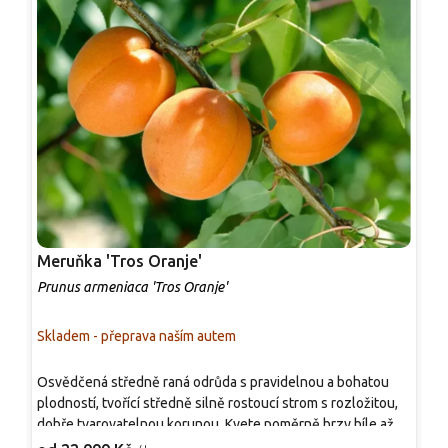
Meruňka 'Tros Oranje'
R
Prunus armeniaca 'Tros Oranje'
P
Skladem - přeprava naším autem
S
R
Osvědčená středně raná odrůda s pravidelnou a bohatou
z
plodností, tvořící středně silně rostoucí strom s rozložitou,
d
dobře tvarovatelnou korunou. Kvete poměrně brzy bíle až
p
3
jemně narůžověle, přičemž květy dobře odolávají jarním