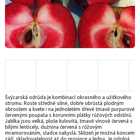
Švýcarská odrůda je kombinací okrasného a užitkového
stromu. Roste středně silně, dobře obrůstá plodným
obrostem a kvete i na jednoletém dřevě tmavě purpurově
červenými poupata s korunními plátky růžových odstínů.
Jablka jsou velká, ploše kulovitá, tmavě vínově červená s
bílými lenticely, dužnina červená s růžovým
mramorováním, sladce nakyslá. Sklizeň je možná koncem
září, skladovatelnost až do prosince a ledna. Je odolná