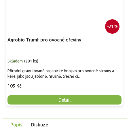
–31 %
Agrobio Trumf pro ovocné dřeviny
Skladem
(
201 ks
)
Přírodní granulované organické hnojivo pro ovocné stromy a
keře, jako jsou jabloně, hrušně, třešně či...
109 Kč
Detail
Popis
Diskuze