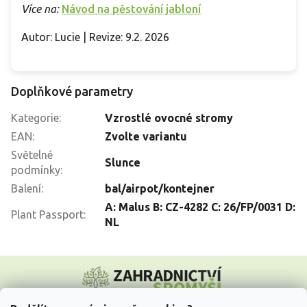
Více na:
Návod na pěstování jabloní
Autor: Lucie | Revize: 9.2. 2026
Doplňkové parametry
Kategorie
:
Vzrostlé ovocné stromy
EAN
:
Zvolte variantu
Světelné
Slunce
podmínky
:
Balení
:
bal/airpot/kontejner
A: Malus B: CZ-4282 C: 26/FP/0031 D:
Plant Passport
:
NL
Z
á
p