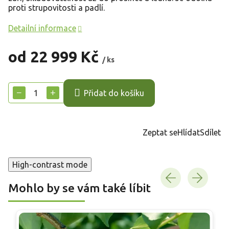
proti strupovitosti a padlí.
Detailní informace
od
22 999 Kč
/ ks
Měrná
cena:
−
+
Přidat do košíku
Zeptat se
Hlídat
Sdílet
High-contrast mode
Mohlo by se vám také líbit