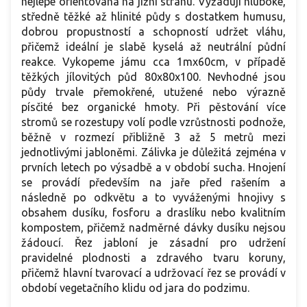
nejlépe orientovaná na jižní stranu. Vyžadují hluboké,
středně těžké až hlinité půdy s dostatkem humusu,
dobrou propustností a schopností udržet vláhu,
přičemž ideální je slabě kyselá až neutrální půdní
reakce. Vykopeme jámu cca 1mx60cm, v případě
těžkých jílovitých půd 80x80x100. Nevhodné jsou
půdy trvale přemokřené, utužené nebo výrazně
písčité bez organické hmoty. Při pěstování více
stromů se rozestupy volí podle vzrůstnosti podnože,
běžně v rozmezí přibližně 3 až 5 metrů mezi
jednotlivými jabloněmi. Zálivka je důležitá zejména v
prvních letech po výsadbě a v období sucha. Hnojení
se provádí především na jaře před rašením a
následně po odkvětu a to vyváženými hnojivy s
obsahem dusíku, fosforu a draslíku nebo kvalitním
kompostem, přičemž nadměrné dávky dusíku nejsou
žádoucí. Řez jabloní je zásadní pro udržení
pravidelné plodnosti a zdravého tvaru koruny,
přičemž hlavní tvarovací a udržovací řez se provádí v
období vegetačního klidu od jara do podzimu.