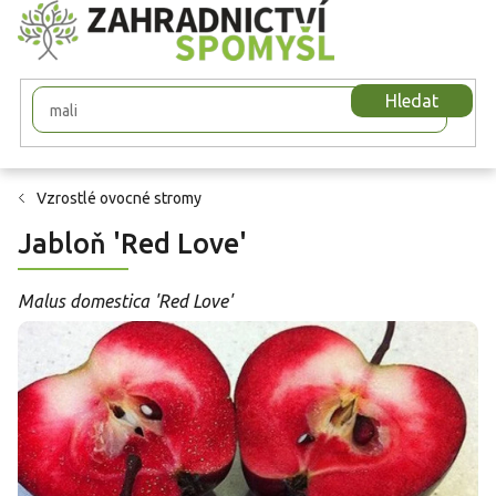
Přejít
na
obsah
Hledat
Vzrostlé ovocné stromy
Jabloň 'Red Love'
Malus domestica 'Red Love'