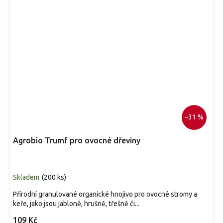
–31 %
Agrobio Trumf pro ovocné dřeviny
Skladem
(
200 ks
)
Přírodní granulované organické hnojivo pro ovocné stromy a
keře, jako jsou jabloně, hrušně, třešně či...
109 Kč