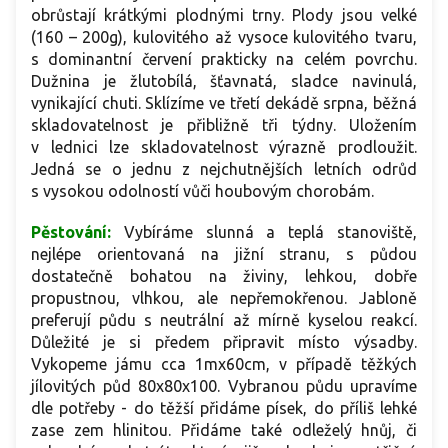
obrůstají krátkými plodnými trny. Plody jsou velké
(160 – 200g), kulovitého až vysoce kulovitého tvaru,
s dominantní červení prakticky na celém povrchu.
Dužnina je žlutobílá, šťavnatá, sladce navinulá,
vynikající chuti. Sklízíme ve třetí dekádě srpna, běžná
skladovatelnost je přibližně tři týdny. Uložením
v lednici lze skladovatelnost výrazně prodloužit.
Jedná se o jednu z nejchutnějších letních odrůd
s vysokou odolností vůči houbovým chorobám.
Pěstování:
Vybíráme slunná a teplá stanoviště,
nejlépe orientovaná na jižní stranu, s půdou
dostatečně bohatou na živiny, lehkou, dobře
propustnou, vlhkou, ale nepřemokřenou. Jabloně
preferují půdu s neutrální až mírně kyselou reakcí.
Důležité je si předem připravit místo výsadby.
Vykopeme jámu cca 1mx60cm, v případě těžkých
jílovitých půd 80x80x100. Vybranou půdu upravíme
dle potřeby - do těžší přidáme písek, do příliš lehké
zase zem hlinitou. Přidáme také odleželý hnůj, či