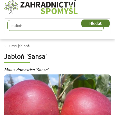
Přejít
na
obsah
Hledat
Zimní jabloně
Jabloň 'Sansa'
Malus domestica 'Sansa'