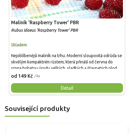
Maliník 'Raspberry Tower' PBR
P
'
Rubus idaeus 'Raspberry Tower' PBR
C
Skladem
S
Nejoblíbenější maliník na trhu. Moderní sloupovitá odrůda se
M
skvělým kompaktním růstem, která přináší od června do
A
srpna bohatou úrodu velkých, sladkých a šťavnatých plodů.
v
Pevné vzpřímené výhony tvoří elegantní habitus bez
j
od 149 Kč
o
/ ks
nutnosti opory, ideální pro nádoby, balkony i malé zahrady.
n
Mrazuvzdornost do −25 °C a spolehlivá vitalita z něj dělají
V
Detail
skvělou volbu pro každého pěstitele.
Související produkty