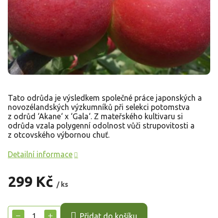
Tato odrůda je výsledkem společné práce japonských a
novozélandských výzkumníků při selekci potomstva
z odrůd ‘Akane‘ x ‘Gala‘. Z mateřského kultivaru si
odrůda vzala polygenní odolnost vůči strupovitosti a
z otcovského výbornou chuť.
Detailní informace
299 Kč
/ ks
Měrná
cena:
−
+
Přidat do košíku