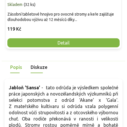
Skladem
(
32 ks
)
Zásobní tabletové hnojivo pro ovocné stromy a keře zajišťuje
dlouhodobou výživu až 12 měsíců díky...
119 Kč
Detail
Popis
Diskuze
Jabloň 'Sansa'
- tato odrůda je výsledkem společné
práce japonských a novozélandských výzkumníků při
selekci potomstva z odrůd ‘Akane‘ x ‘Gala‘.
Z mateřského kultivaru si odrůda vzala polygenní
odolnost vůči strupovitosti a z otcovského výbornou
chuť. Oba rodiče překonává v ranosti i velikosti
plodů. Stromy rostou poměrně mírně a bohatě