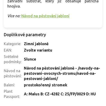
zahradní substrát, který již obsahuje patřičná
hnojiva.
Více na:
Návod na pěstování jabloní
Doplňkové parametry
Kategorie
:
Zimní jabloně
EAN
:
Zvolte variantu
Světelné
Slunce
podmínky
:
Návod na pěstování jabloně - /navody-na-
Návod na
pestovani-ovocnych-stromu/navod-na-
pěstování
:
pestovani-jabloni/
Balení
:
prostokořenný stromek
Plant
A: Malus B: CZ-4282 C: 25/FP/0029 D: HU
Passport
: