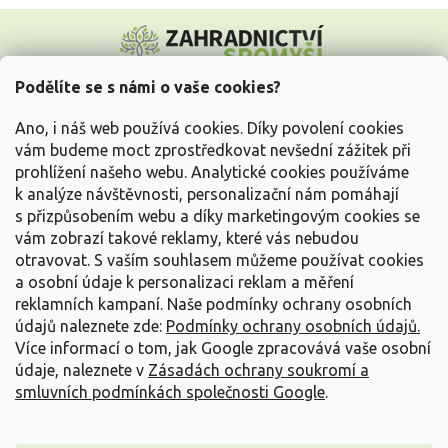
Z
á
p
a
Podělíte se s námi o vaše cookies?
t
Vše o nákupu
í
Ano, i náš web používá cookies. Díky povolení cookies
vám budeme moct zprostředkovat nevšední zážitek při
prohlížení našeho webu. Analytické cookies používáme
Informace pro Vás
k analýze návštěvnosti, personalizační nám pomáhají
s přizpůsobením webu a díky marketingovým cookies se
Kontakujte nás
vám zobrazí takové reklamy, které vás nebudou
otravovat.
S vaším souhlasem můžeme používat cookies
a osobní údaje k personalizaci reklam a měření
reklamních kampaní. Naše podmínky ochrany osobních
údajů naleznete zde:
Podmínky ochrany osobních údajů.
Více informací o tom, jak Google zpracovává vaše osobní
údaje, naleznete v
Zásadách ochrany soukromí a
smluvních podmínkách společnosti Google
.