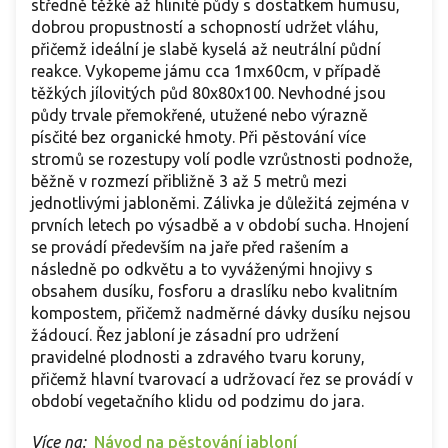
středně těžké až hlinité půdy s dostatkem humusu,
dobrou propustností a schopností udržet vláhu,
přičemž ideální je slabě kyselá až neutrální půdní
reakce. Vykopeme jámu cca 1mx60cm, v případě
těžkých jílovitých půd 80x80x100. Nevhodné jsou
půdy trvale přemokřené, utužené nebo výrazně
písčité bez organické hmoty. Při pěstování více
stromů se rozestupy volí podle vzrůstnosti podnože,
běžně v rozmezí přibližně 3 až 5 metrů mezi
jednotlivými jabloněmi. Zálivka je důležitá zejména v
prvních letech po výsadbě a v období sucha. Hnojení
se provádí především na jaře před rašením a
následně po odkvětu a to vyváženými hnojivy s
obsahem dusíku, fosforu a draslíku nebo kvalitním
kompostem, přičemž nadměrné dávky dusíku nejsou
žádoucí. Řez jabloní je zásadní pro udržení
pravidelné plodnosti a zdravého tvaru koruny,
přičemž hlavní tvarovací a udržovací řez se provádí v
období vegetačního klidu od podzimu do jara.
Více na:
Návod na pěstování jabloní