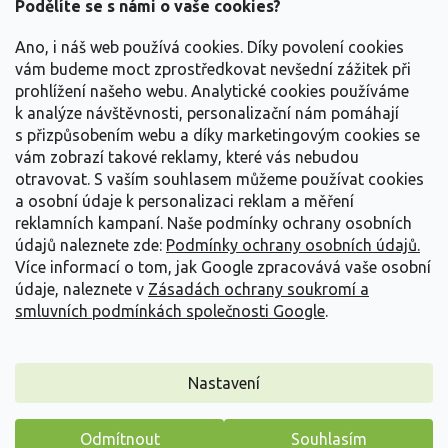
a
Podělíte se s námi o vaše cookies?
t
Vše o nákupu
í
Ano, i náš web používá cookies. Díky povolení cookies
vám budeme moct zprostředkovat nevšední zážitek při
prohlížení našeho webu. Analytické cookies používáme
Informace pro Vás
k analýze návštěvnosti, personalizační nám pomáhají
s přizpůsobením webu a díky marketingovým cookies se
Kontakujte nás
vám zobrazí takové reklamy, které vás nebudou
otravovat.
S vaším souhlasem můžeme používat cookies
a osobní údaje k personalizaci reklam a měření
reklamních kampaní. Naše podmínky ochrany osobních
údajů naleznete zde:
Podmínky ochrany osobních údajů.
Více informací o tom, jak Google zpracovává vaše osobní
údaje, naleznete v
Zásadách ochrany soukromí a
smluvních podmínkách společnosti Google
.
Vytvořil Shoptet
Nastavení
Copyright 2026
Zahradnictví Spomyšl
. Všechna práva
Odmítnout
Souhlasím