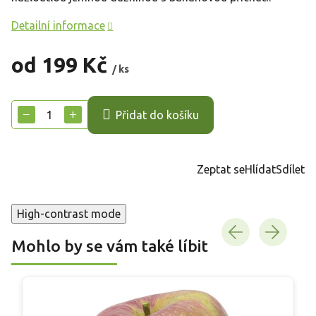
Detailní informace
od
199 Kč
/ ks
Měrná
cena:
−
+
Přidat do košíku
Zeptat se
Hlídat
Sdílet
High-contrast mode
Mohlo by se vám také líbit