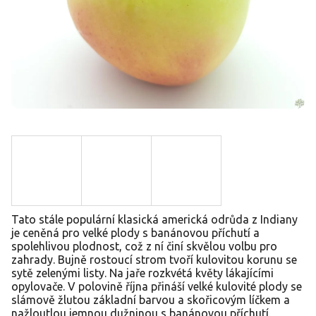
Tato stále populární klasická americká odrůda z Indiany
je ceněná pro velké plody s banánovou příchutí a
spolehlivou plodnost, což z ní činí skvělou volbu pro
zahrady. Bujně rostoucí strom tvoří kulovitou korunu se
sytě zelenými listy. Na jaře rozkvétá květy lákajícími
opylovače. V polovině října přináší velké kulovité plody se
slámově žlutou základní barvou a skořicovým líčkem a
nažloutlou jemnou dužninou s banánovou příchutí.