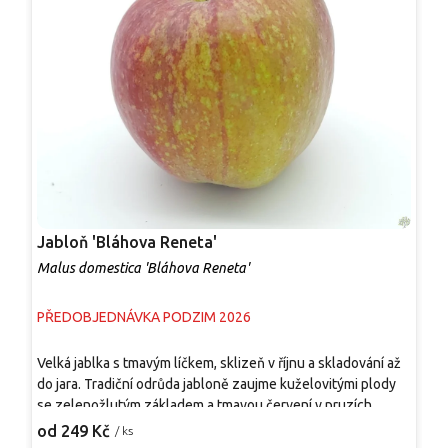
Jabloň 'Bláhova Reneta'
J
Malus domestica 'Bláhova Reneta'
M
PŘEDOBJEDNÁVKA PODZIM 2026
P
Velká jablka s tmavým líčkem, sklizeň v říjnu a skladování až
P
do jara. Tradiční odrůda jabloně zaujme kuželovitými plody
p
se zelenožlutým základem a tmavou červení v pruzích,
v
doplněnou nápadnými bílými lenticelami. Dužnina je
'
od 249 Kč
o
/ ks
žlutobílá, šťavnatá, aromatická, vhodná k přímému konzumu,
p