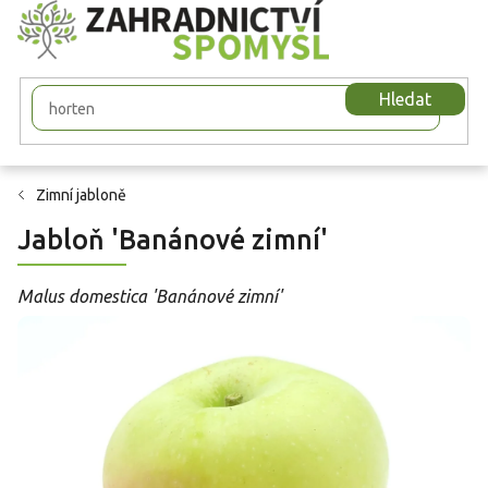
Přejít
na
obsah
Hledat
Zimní jabloně
Jabloň 'Banánové zimní'
Malus domestica 'Banánové zimní'