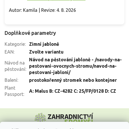
Autor: Kamila | Revize: 4. 8. 2026
Doplňkové parametry
Kategorie
:
Zimní jabloně
EAN
:
Zvolte variantu
Návod na pěstování jabloně - /navody-na-
Návod na
pestovani-ovocnych-stromu/navod-na-
pěstování
:
pestovani-jabloni/
Balení
:
prostokořenný stromek nebo kontejner
Plant
A: Malus B: CZ-4282 C: 25/FP/0128 D: CZ
Passport
:
Z
á
p