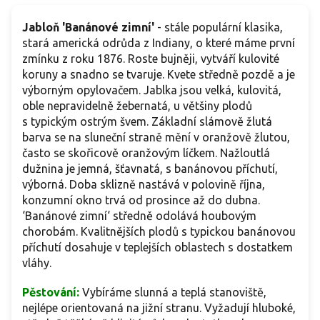
Jabloň 'Banánové zimní'
- stále populární klasika,
stará americká odrůda z Indiany, o které máme první
zmínku z roku 1876. Roste bujněji, vytváří kulovité
koruny a snadno se tvaruje. Kvete středně pozdě a je
výborným opylovačem. Jablka jsou velká, kulovitá,
oble nepravidelně žebernatá, u většiny plodů
s typickým ostrým švem. Základní slámově žlutá
barva se na sluneční straně mění v oranžově žlutou,
často se skořicově oranžovým líčkem. Nažloutlá
dužnina je jemná, šťavnatá, s banánovou příchutí,
výborná. Doba sklizně nastává v polovině října,
konzumní okno trvá od prosince až do dubna.
‘Banánové zimní‘ středně odolává houbovým
chorobám. Kvalitnějších plodů s typickou banánovou
příchutí dosahuje v teplejších oblastech s dostatkem
vláhy.
Pěstování:
Vybíráme slunná a teplá stanoviště,
nejlépe orientovaná na jižní stranu. Vyžadují hluboké,