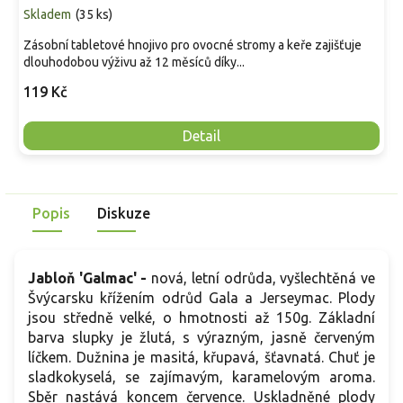
Skladem
(
35 ks
)
Zásobní tabletové hnojivo pro ovocné stromy a keře zajišťuje
dlouhodobou výživu až 12 měsíců díky...
119 Kč
Detail
Popis
Diskuze
Jabloň 'Galmac' -
nová, letní odrůda, vyšlechtěná ve
Švýcarsku křížením odrůd Gala a Jerseymac. Plody
jsou středně velké, o hmotnosti až 150g. Základní
barva slupky je žlutá, s výrazným, jasně červeným
líčkem. Dužnina je masitá, křupavá, šťavnatá. Chuť je
sladkokyselá, se zajímavým, karamelovým aroma.
Sběr nastává koncem července. Uskladněné plody