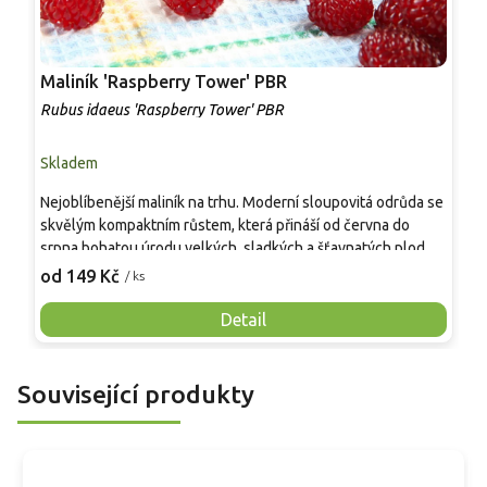
Maliník 'Raspberry Tower' PBR
P
'
Rubus idaeus 'Raspberry Tower' PBR
C
Skladem
S
Nejoblíbenější maliník na trhu. Moderní sloupovitá odrůda se
M
skvělým kompaktním růstem, která přináší od června do
A
srpna bohatou úrodu velkých, sladkých a šťavnatých plodů.
v
Pevné vzpřímené výhony tvoří elegantní habitus bez
j
od 149 Kč
o
/ ks
nutnosti opory, ideální pro nádoby, balkony i malé zahrady.
n
Mrazuvzdornost do −25 °C a spolehlivá vitalita z něj dělají
V
Detail
skvělou volbu pro každého pěstitele.
Související produkty