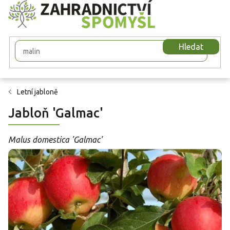
Přejít
na
obsah
Hledat
Letní jabloně
Jabloň 'Galmac'
Malus domestica 'Galmac'