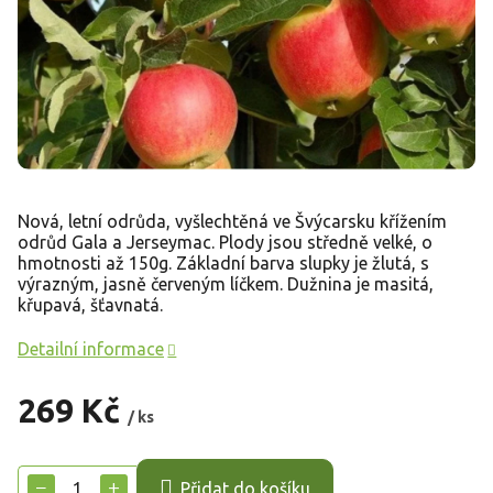
Nová, letní odrůda, vyšlechtěná ve Švýcarsku křížením
odrůd Gala a Jerseymac. Plody jsou středně velké, o
hmotnosti až 150g. Základní barva slupky je žlutá, s
výrazným, jasně červeným líčkem. Dužnina je masitá,
křupavá, šťavnatá.
Detailní informace
269 Kč
/ ks
Měrná
cena:
−
+
Přidat do košíku