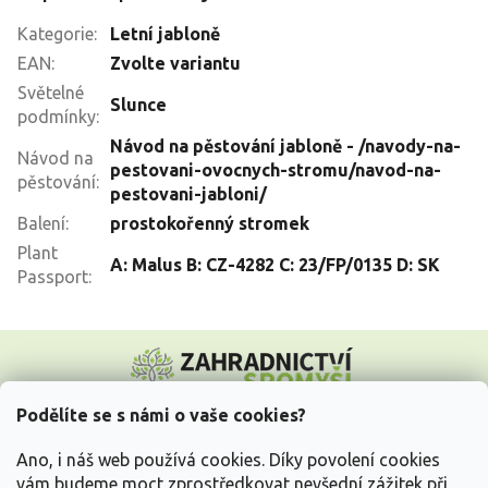
Kategorie
:
Letní jabloně
EAN
:
Zvolte variantu
Světelné
Slunce
podmínky
:
Návod na pěstování jabloně - /navody-na-
Návod na
pestovani-ovocnych-stromu/navod-na-
pěstování
:
pestovani-jabloni/
Balení
:
prostokořenný stromek
Plant
A: Malus B: CZ-4282 C: 23/FP/0135 D: SK
Passport
:
Z
á
p
a
Podělíte se s námi o vaše cookies?
t
Vše o nákupu
í
Ano, i náš web používá cookies. Díky povolení cookies
vám budeme moct zprostředkovat nevšední zážitek při