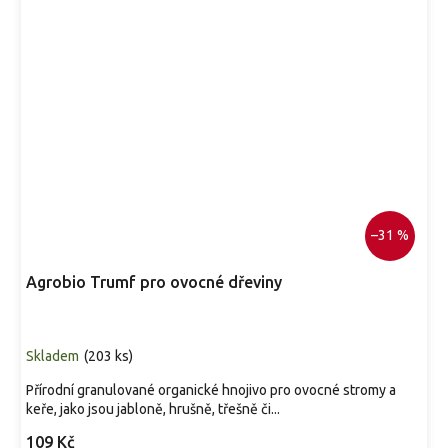
–31 %
Agrobio Trumf pro ovocné dřeviny
Skladem
(
203 ks
)
Přírodní granulované organické hnojivo pro ovocné stromy a
keře, jako jsou jabloně, hrušně, třešně či...
109 Kč