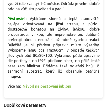
vydrží (dle kvality) 1-2 měsíce. Odrůda je velmi dobře
odolná vůči strupovitosti a padlí.
Pěstování:
Vybíráme slunná a teplá stanoviště,
nejlépe orientovaná na jižní stranu, s půdou
dostatečně bohatou na živiny, lehkou, dobře
propustnou, vlhkou, ale nepřemokřenou. Jabloně
preferují půdu s neutrální až mírně kyselou reakcí.
Důležité je si předem připravit místo výsadby.
Vykopeme jámu cca 1mx60cm, v případě těžkých
jílovitých půd 80x80x100. Vybranou půdu upravíme
dle potřeby - do těžší přidáme písek, do příliš lehké
zase zem hlinitou. Přidáme také odleželý hnůj, či
zahradní substrát, který již obsahuje patřičná
hnojiva.
Více na:
Návod na pěstování jabloní
Doplňkové parametry