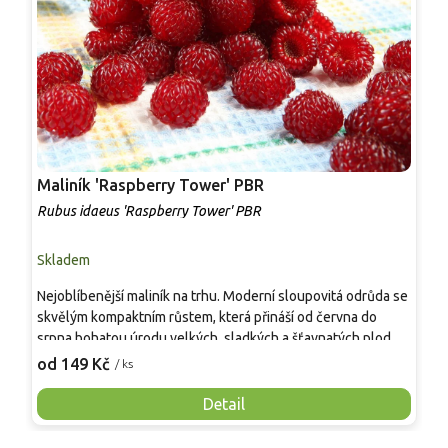
Maliník 'Raspberry Tower' PBR
P
'
Rubus idaeus 'Raspberry Tower' PBR
C
Skladem
S
Nejoblíbenější maliník na trhu. Moderní sloupovitá odrůda se
M
skvělým kompaktním růstem, která přináší od června do
A
srpna bohatou úrodu velkých, sladkých a šťavnatých plodů.
v
Pevné vzpřímené výhony tvoří elegantní habitus bez
j
od 149 Kč
o
/ ks
nutnosti opory, ideální pro nádoby, balkony i malé zahrady.
n
Mrazuvzdornost do −25 °C a spolehlivá vitalita z něj dělají
V
Detail
skvělou volbu pro každého pěstitele.