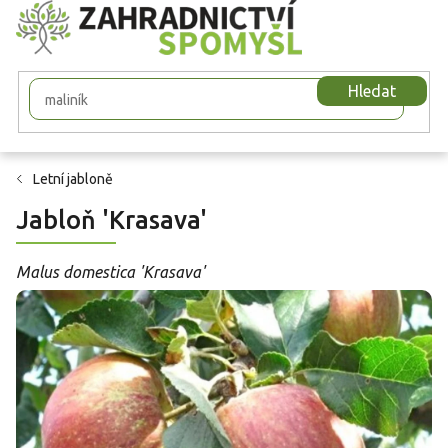
Přejít
na
obsah
Hledat
Letní jabloně
Jabloň 'Krasava'
Malus domestica 'Krasava'