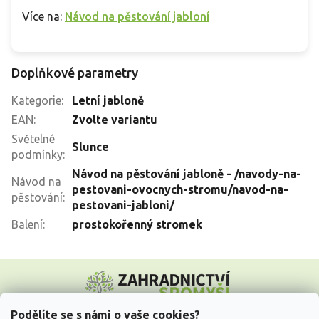
Více na:
Návod na pěstování jabloní
Doplňkové parametry
Kategorie
:
Letní jabloně
EAN
:
Zvolte variantu
Světelné
Slunce
podmínky
:
Návod na pěstování jabloně - /navody-na-
Návod na
pestovani-ovocnych-stromu/navod-na-
pěstování
:
pestovani-jabloni/
Balení
:
prostokořenný stromek
Z
á
p
a
Podělíte se s námi o vaše cookies?