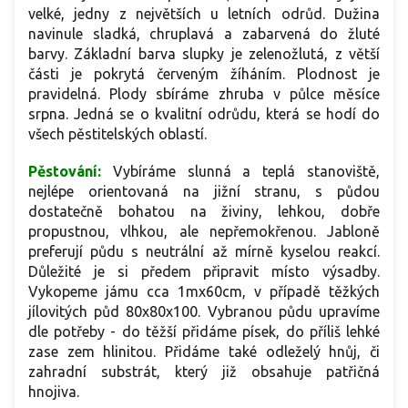
velké, jedny z největších u letních odrůd.
Dužina
navinule sladká, chruplavá a zabarvená do žluté
barvy. Základní barva slupky je zelenožlutá, z větší
části je pokrytá červeným žíháním. Plodnost je
pravidelná. Plody sbíráme zhruba v půlce měsíce
srpna. Jedná se o kvalitní odrůdu, která se hodí do
všech pěstitelských oblastí.
Pěstování:
Vybíráme slunná a teplá stanoviště,
nejlépe orientovaná na jižní stranu, s půdou
dostatečně bohatou na živiny, lehkou, dobře
propustnou, vlhkou, ale nepřemokřenou. Jabloně
preferují půdu s neutrální až mírně kyselou reakcí.
Důležité je si předem připravit místo výsadby.
Vykopeme jámu cca 1mx60cm, v případě těžkých
jílovitých půd 80x80x100. Vybranou půdu upravíme
dle potřeby - do těžší přidáme písek, do příliš lehké
zase zem hlinitou. Přidáme také odleželý hnůj, či
zahradní substrát, který již obsahuje patřičná
hnojiva.