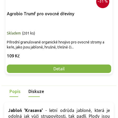
–31 %
Agrobio Trumf pro ovocné dřeviny
Skladem
(
201 ks
)
Přírodní granulované organické hnojivo pro ovocné stromy a
keře, jako jsou jabloně, hrušně, třešně či...
109 Kč
Detail
Popis
Diskuze
Jabloň 'Krasava'
- letní odrůda jabloně, která je
odolná jak vůči strupovitosti, tak padlí. Plody jsou