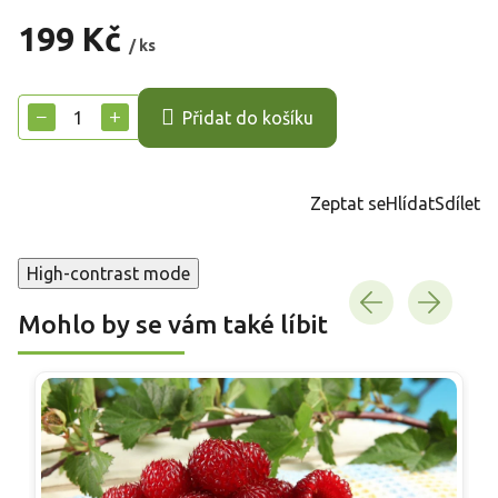
199 Kč
/ ks
Měrná
cena:
−
+
Přidat do košíku
Zeptat se
Hlídat
Sdílet
High-contrast mode
Mohlo by se vám také líbit