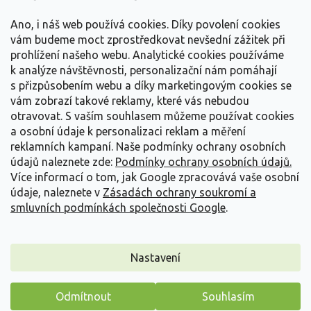
t
Vše o nákupu
í
Ano, i náš web používá cookies. Díky povolení cookies
vám budeme moct zprostředkovat nevšední zážitek při
prohlížení našeho webu. Analytické cookies používáme
Informace pro Vás
k analýze návštěvnosti, personalizační nám pomáhají
s přizpůsobením webu a díky marketingovým cookies se
Kontakujte nás
vám zobrazí takové reklamy, které vás nebudou
otravovat.
S vaším souhlasem můžeme používat cookies
a osobní údaje k personalizaci reklam a měření
reklamních kampaní. Naše podmínky ochrany osobních
údajů naleznete zde:
Podmínky ochrany osobních údajů.
Více informací o tom, jak Google zpracovává vaše osobní
údaje, naleznete v
Zásadách ochrany soukromí a
smluvních podmínkách společnosti Google
.
Vytvořil Shoptet
Nastavení
Copyright 2026
Zahradnictví Spomyšl
. Všechna práva
Odmítnout
Souhlasím
vyhrazena.