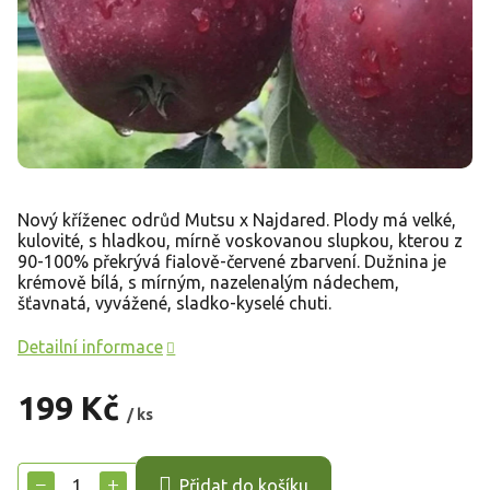
Nový kříženec odrůd Mutsu x Najdared. Plody má velké,
kulovité, s hladkou, mírně voskovanou slupkou, kterou z
90-100% překrývá fialově-červené zbarvení. Dužnina je
krémově bílá, s mírným, nazelenalým nádechem,
šťavnatá, vyvážené, sladko-kyselé chuti.
Detailní informace
199 Kč
/ ks
Měrná
cena:
−
+
Přidat do košíku