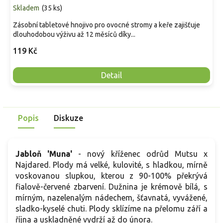
Skladem
(
35 ks
)
Zásobní tabletové hnojivo pro ovocné stromy a keře zajišťuje
dlouhodobou výživu až 12 měsíců díky...
119 Kč
Detail
Popis
Diskuze
Jabloň 'Muna'
-
nový kříženec odrůd Mutsu x
Najdared. Plody má velké, kulovité, s hladkou, mírně
voskovanou slupkou, kterou z 90-100% překrývá
fialově-červené zbarvení. Dužnina je krémově bílá, s
mírným, nazelenalým nádechem, šťavnatá, vyvážené,
sladko-kyselé chuti. Plody sklízíme na přelomu září a
října a uskladněné vydrží až do února.