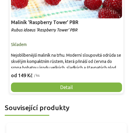
Maliník 'Raspberry Tower' PBR
P
'
Rubus idaeus 'Raspberry Tower' PBR
C
Skladem
S
Nejoblíbenější maliník na trhu. Moderní sloupovitá odrůda se
M
skvělým kompaktním růstem, která přináší od června do
A
srpna bohatou úrodu velkých, sladkých a šťavnatých plodů.
v
Pevné vzpřímené výhony tvoří elegantní habitus bez
j
od 149 Kč
o
/ ks
nutnosti opory, ideální pro nádoby, balkony i malé zahrady.
n
Mrazuvzdornost do −25 °C a spolehlivá vitalita z něj dělají
V
Detail
skvělou volbu pro každého pěstitele.
Související produkty