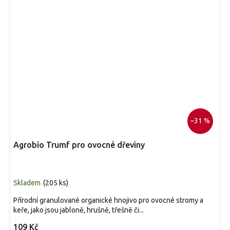
–31 %
Agrobio Trumf pro ovocné dřeviny
Skladem
(
205 ks
)
Přírodní granulované organické hnojivo pro ovocné stromy a
keře, jako jsou jabloně, hrušně, třešně či...
109 Kč