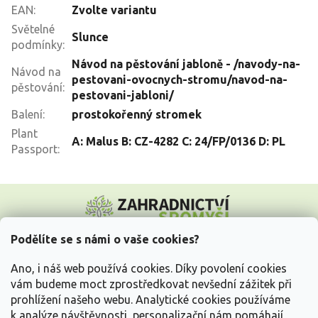
EAN
:
Zvolte variantu
Světelné
Slunce
podmínky
:
Návod na pěstování jabloně - /navody-na-
Návod na
pestovani-ovocnych-stromu/navod-na-
pěstování
:
pestovani-jabloni/
Balení
:
prostokořenný stromek
Plant
A: Malus B: CZ-4282 C: 24/FP/0136 D: PL
Passport
:
Z
á
p
a
Podělíte se s námi o vaše cookies?
t
Vše o nákupu
í
Ano, i náš web používá cookies. Díky povolení cookies
vám budeme moct zprostředkovat nevšední zážitek při
prohlížení našeho webu. Analytické cookies používáme
Informace pro Vás
k analýze návštěvnosti, personalizační nám pomáhají