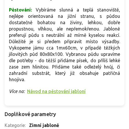
Pěstování:
Vybíráme slunná a teplá stanoviště,
nejlépe orientovaná na jižní stranu, s půdou
dostatečně bohatou na živiny, lehkou, dobře
propustnou, vlhkou, ale nepřemokřenou. Jabloně
preferují půdu s neutrální až mírně kyselou reakcí.
Důležité je si předem připravit místo výsadby.
Vykopeme jámu cca 1mx60cm, v případě těžkých
jílovitých půd 80x80x100. Vybranou půdu upravíme
dle potřeby - do těžší přidáme písek, do příliš lehké
zase zem hlinitou. Přidáme také odleželý hnůj, či
zahradní substrát, který již obsahuje patřičná
hnojiva.
Více na:
Návod na pěstování jabloní
Doplňkové parametry
Kategorie
:
Zimní jabloně