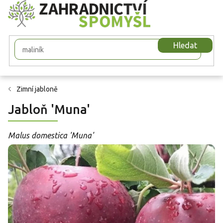
Přejít
na
obsah
Hledat
Zimní jabloně
Jabloň 'Muna'
Malus domestica 'Muna'