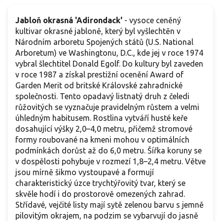
Jabloň okrasná 'Adirondack'
- vysoce ceněný
kultivar okrasné jabloně, který byl vyšlechtěn v
Národním arboretu Spojených států (U.S. National
Arboretum) ve Washingtonu, D.C., kde jej v roce 1974
vybral šlechtitel Donald Egolf. Do kultury byl zaveden
v roce 1987 a získal prestižní ocenění Award of
Garden Merit od britské Královské zahradnické
společnosti. Tento opadavý listnatý druh z čeledi
růžovitých se vyznačuje pravidelným růstem a velmi
úhledným habitusem. Rostlina vytváří husté keře
dosahující výšky 2,0–4,0 metru, přičemž stromové
formy roubované na kmeni mohou v optimálních
podmínkách dorůst až do 6,0 metru. Šířka koruny se
v dospělosti pohybuje v rozmezí 1,8–2,4 metru. Větve
jsou mírně šikmo vystoupavé a formují
charakteristický úzce trychtýřovitý tvar, který se
skvěle hodí i do prostorově omezených zahrad.
Střídavé, vejčité listy mají sytě zelenou barvu s jemně
pilovitým okrajem, na podzim se vybarvují do jasně