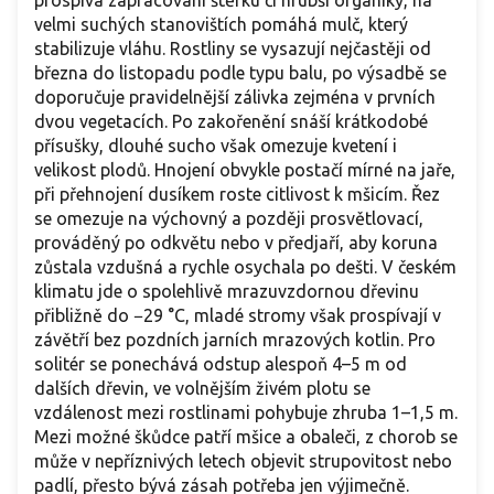
velmi suchých stanovištích pomáhá mulč, který
stabilizuje vláhu. Rostliny se vysazují nejčastěji od
března do listopadu podle typu balu, po výsadbě se
doporučuje pravidelnější zálivka zejména v prvních
dvou vegetacích. Po zakořenění snáší krátkodobé
přísušky, dlouhé sucho však omezuje kvetení i
velikost plodů. Hnojení obvykle postačí mírné na jaře,
při přehnojení dusíkem roste citlivost k mšicím. Řez
se omezuje na výchovný a později prosvětlovací,
prováděný po odkvětu nebo v předjaří, aby koruna
zůstala vzdušná a rychle osychala po dešti. V českém
klimatu jde o spolehlivě mrazuvzdornou dřevinu
přibližně do −29 °C, mladé stromy však prospívají v
závětří bez pozdních jarních mrazových kotlin. Pro
solitér se ponechává odstup alespoň 4–5 m od
dalších dřevin, ve volnějším živém plotu se
vzdálenost mezi rostlinami pohybuje zhruba 1–1,5 m.
Mezi možné škůdce patří mšice a obaleči, z chorob se
může v nepříznivých letech objevit strupovitost nebo
padlí, přesto bývá zásah potřeba jen výjimečně.