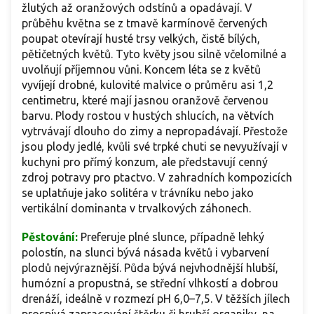
žlutých až oranžových odstínů a opadávají. V
průběhu května se z tmavě karmínově červených
poupat otevírají husté trsy velkých, čistě bílých,
pětičetných květů. Tyto květy jsou silně včelomilné a
uvolňují příjemnou vůni. Koncem léta se z květů
vyvíjejí drobné, kulovité malvice o průměru asi 1,2
centimetru, které mají jasnou oranžově červenou
barvu. Plody rostou v hustých shlucích, na větvích
vytrvávají dlouho do zimy a nepropadávají. Přestože
jsou plody jedlé, kvůli své trpké chuti se nevyužívají v
kuchyni pro přímý konzum, ale představují cenný
zdroj potravy pro ptactvo. V zahradních kompozicích
se uplatňuje jako solitéra v trávníku nebo jako
vertikální dominanta v trvalkových záhonech.
Pěstování:
Preferuje plné slunce, případně lehký
polostín, na slunci bývá násada květů i vybarvení
plodů nejvýraznější. Půda bývá nejvhodnější hlubší,
humózní a propustná, se střední vlhkostí a dobrou
drenáží, ideálně v rozmezí pH 6,0–7,5. V těžších jílech
prospívá zapracování štěrku či hrubší organiky, na