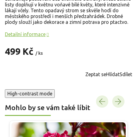
listy doplňují v květnu voňavé bílé květy, které intenzivně
lákají včely. Tento opadavý strom se skvěle hodí do
městského prostředí i menších předzahrádek. Drobné
plody slouží jako dekorace a zimní potrava pro ptactvo.
Detailní informace
499 Kč
/ ks
Měrná
cena:
Zeptat se
Hlídat
Sdílet
High-contrast mode
Mohlo by se vám také líbit