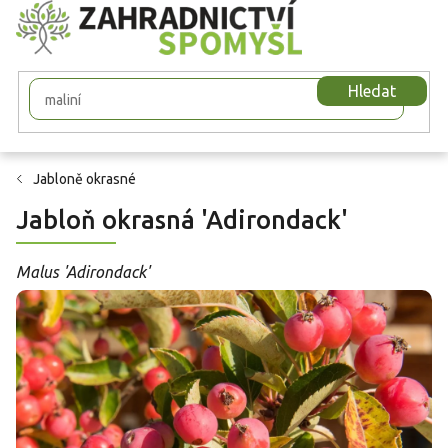
Přejít
na
obsah
Hledat
Jabloně okrasné
Jabloň okrasná 'Adirondack'
Malus 'Adirondack'