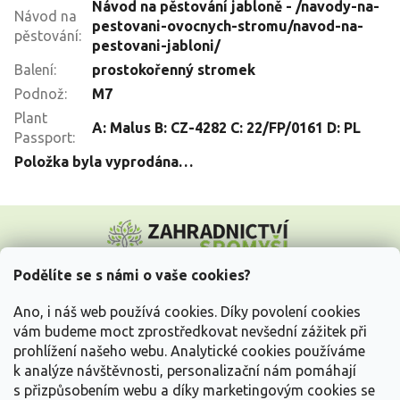
Návod na pěstování jabloně - /navody-na-
Návod na
pestovani-ovocnych-stromu/navod-na-
pěstování
:
pestovani-jabloni/
Balení
:
prostokořenný stromek
Podnož
:
M7
Plant
A: Malus B: CZ-4282 C: 22/FP/0161 D: PL
Passport
:
Položka byla vyprodána…
Z
á
p
a
Podělíte se s námi o vaše cookies?
t
Vše o nákupu
í
Ano, i náš web používá cookies. Díky povolení cookies
vám budeme moct zprostředkovat nevšední zážitek při
prohlížení našeho webu. Analytické cookies používáme
Informace pro Vás
k analýze návštěvnosti, personalizační nám pomáhají
s přizpůsobením webu a díky marketingovým cookies se
Kontakujte nás