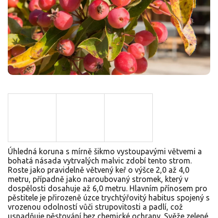
Úhledná koruna s mírně šikmo vystoupavými větvemi a
bohatá násada vytrvalých malvic zdobí tento strom.
Roste jako pravidelně větvený keř o výšce 2,0 až 4,0
metru, případně jako naroubovaný stromek, který v
dospělosti dosahuje až 6,0 metru. Hlavním přínosem pro
pěstitele je přirozeně úzce trychtýřovitý habitus spojený s
vrozenou odolností vůči strupovitosti a padlí, což
usnadňuje pěstování bez chemické ochrany. Svěže zelené