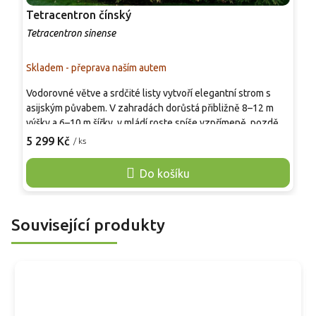
Tetracentron čínský
K
Tetracentron sinense
L
Skladem - přeprava naším autem
S
Vodorovné větve a srdčité listy vytvoří elegantní strom s
K
asijským půvabem. V zahradách dorůstá přibližně 8–12 m
h
výšky a 6–10 m šířky, v mládí roste spíše vzpřímeně, později
j
vytváří vzdušnou, patrovitě stavěnou korunu. Listy jsou
d
5 299 Kč
4
/ ks
srdčité až vejčité, na jaře mohou rašit s načervenalým tónem,
k
v létě jsou svěže zelené a na podzim se barví do žluté,
k
Do košíku
oranžové až růžově měděné. Vynikne jako vzácná solitéra ve
u
větší zahradě, arboretu nebo chráněném parkovém
s
prostoru.
p
Související produkty
r