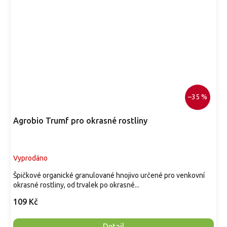
–35 %
Agrobio Trumf pro okrasné rostliny
Vyprodáno
Špičkové organické granulované hnojivo určené pro venkovní
okrasné rostliny, od trvalek po okrasné...
109 Kč
Detail