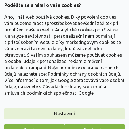
a
Podělíte se s námi o vaše cookies?
t
Vše o nákupu
í
Ano, i náš web používá cookies. Díky povolení cookies
vám budeme moct zprostředkovat nevšední zážitek při
prohlížení našeho webu. Analytické cookies používáme
Informace pro Vás
k analýze návštěvnosti, personalizační nám pomáhají
s přizpůsobením webu a díky marketingovým cookies se
Kontakujte nás
vám zobrazí takové reklamy, které vás nebudou
otravovat.
S vaším souhlasem můžeme používat cookies
a osobní údaje k personalizaci reklam a měření
reklamních kampaní. Naše podmínky ochrany osobních
údajů naleznete zde:
Podmínky ochrany osobních údajů.
Více informací o tom, jak Google zpracovává vaše osobní
údaje, naleznete v
Zásadách ochrany soukromí a
smluvních podmínkách společnosti Google
.
Vytvořil Shoptet
Nastavení
Copyright 2026
Zahradnictví Spomyšl
. Všechna práva