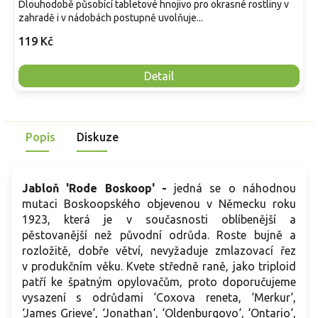
Dlouhodobě působící tabletové hnojivo pro okrasné rostliny v
zahradě i v nádobách postupně uvolňuje...
119 Kč
Detail
Popis
Diskuze
Jabloň 'Rode Boskoop' -
jedná se o náhodnou
mutaci Boskoopského objevenou v Německu roku
1923, která je v současnosti oblíbenější a
pěstovanější než původní odrůda. Roste bujně a
rozložitě, dobře větví, nevyžaduje zmlazovací řez
v produkčním věku. Kvete středně raně, jako triploid
patří ke špatným opylovačům, proto doporučujeme
vysazení s odrůdami ‘Coxova reneta, ‘Merkur‘,
‘James Grieve‘, ‘Jonathan‘, ‘Oldenburgovo‘, ‘Ontario‘,