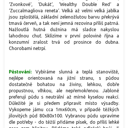
‘Zvonkové‘, ‘Dukát‘, ‘Wealthy Double Red‘ a
‘Zuccalmagliova reneta‘. Velká až velmi velká jablka
jsou zploštělá, základní zelenožlutou barvu překrývá
tmavá červeň, a tak není jemná rezovina příliš patrná.
Nažloutlá hutná dužnina má sladce nakyslou
lahodnou chuť. Sklízíme v první polovině října a
konzumní zralost trvá od prosince do dubna.
Chorobami netrpí.
Pěstování:
Vybíráme slunná a teplá stanoviště,
nejlépe orientovaná na jižní stranu, s půdou
dostatečně bohatou na živiny, lehkou, dobře
propustnou, vlhkou, ale nepřemokřenou. Jabloně
preferují půdu s neutrální až mírně kyselou reakcí.
Důležité je si předem připravit místo výsadby.
Vykopeme jámu cca 1mx60cm, v případě těžkých
jílovitých půd 80x80x100. Vybranou půdu upravíme
dle potřeby - do těžší přidáme písek, do příliš lehké