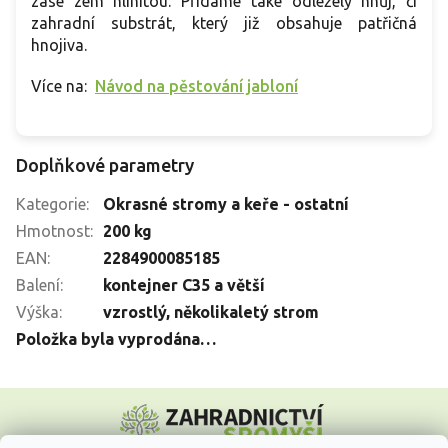
zase zem hlinitou. Přidáme také odleželý hnůj, či
zahradní substrát, který již obsahuje patřičná
hnojiva.
Více na:
Návod na pěstování jabloní
Doplňkové parametry
Kategorie
:
Okrasné stromy a keře - ostatní
Hmotnost
:
200 kg
EAN
:
2284900085185
Balení
:
kontejner C35 a větší
Výška
:
vzrostlý, několikaletý strom
Položka byla vyprodána…
Z
á
p