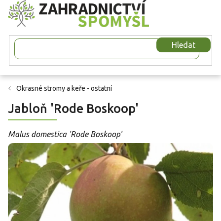
Přejít
na
obsah
Hledat
Okrasné stromy a keře - ostatní
Jabloň 'Rode Boskoop'
Malus domestica 'Rode Boskoop'