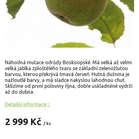
Náhodná mutace odrůdy Boskoopské. Má velká až velmi
velká jablka zploštělého tvaru se základní zelenožlutou
barvou, kterou překrývá tmavá červeň. Hutná dužnina je
nažloutlé barvy, a má sladce nakyslou lahodnou chuť.
Sklízíme od první poloviny října, dobře uskladněné vydrží
až do dubna.
Detailní informace
2 999 Kč
/ ks
Měrná