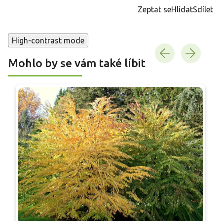
cena:
Zeptat se
Hlídat
Sdílet
High-contrast mode
Mohlo by se vám také líbit