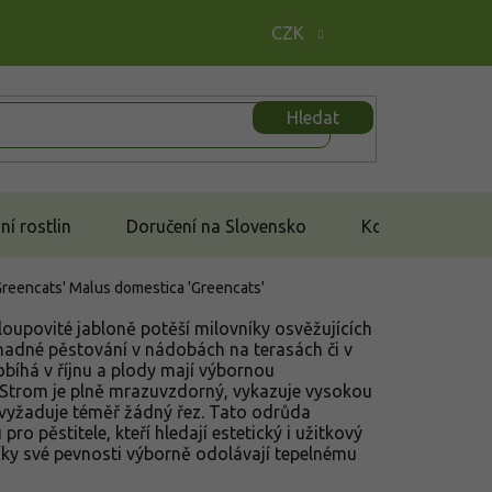
CZK
Hledat
í rostlin
Doručení na Slovensko
Kontakt
Greencats'
Malus domestica 'Greencats'
oupovité jabloně potěší milovníky osvěžujících
snadné pěstování v nádobách na terasách či v
bíhá v říjnu a plody mají výbornou
 Strom je plně mrazuvzdorný, vykazuje vysokou
vyžaduje téměř žádný řez. Tato odrůda
ro pěstitele, kteří hledají estetický i užitkový
íky své pevnosti výborně odolávají tepelnému