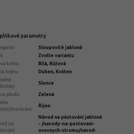
plňkové parametry
egorie
:
Sloupovité jabloně
N
:
Zvolte variantu
va květu
:
Bílá, Růžová
ba květu
:
Duben, Květen
telné
Slunce
dmínky
:
va plodu
:
Zelená
rmín
Říjen
izně/dozrávání
:
Návod na pěstování jabloně
vod na
- /navody-na-pestovani-
tování
:
ovocnych-stromu/navod-