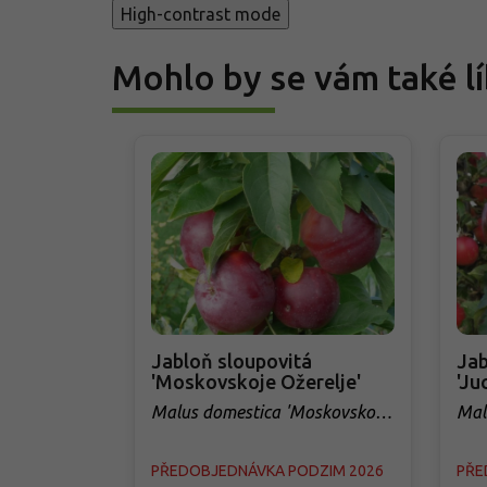
High-contrast mode
Mohlo by se vám také lí
Jabloň sloupovitá
Jab
'Moskovskoje Ožerelje'
'Ju
Malus domestica 'Moskovskoje
Mal
Ožerelje'
PŘEDOBJEDNÁVKA PODZIM 2026
PŘE