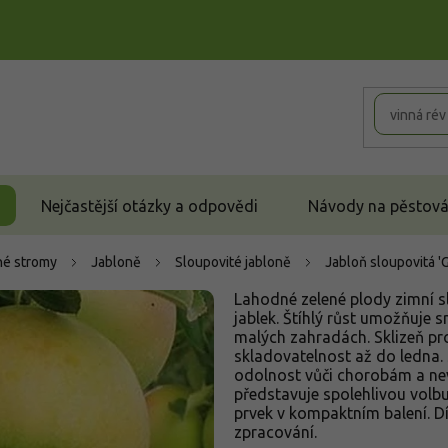
Nejčastější otázky a odpovědi
Návody na pěstován
é stromy
Jabloně
Sloupovité jabloně
Jabloň sloupovitá '
Lahodné zelené plody zimní sl
jablek. Štíhlý růst umožňuje 
malých zahradách. Sklizeň pro
skladovatelnost až do ledna.
odolnost vůči chorobám a ne
představuje spolehlivou volbu p
prvek v kompaktním balení. D
zpracování.