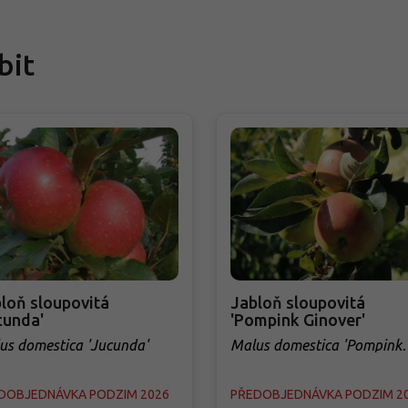
bit
loň sloupovitá
Jabloň sloupovitá
cunda'
'Pompink Ginover'
us domestica 'Jucunda'
Malus domestica 'Pompink
Ginover'
DOBJEDNÁVKA PODZIM 2026
PŘEDOBJEDNÁVKA PODZIM 2