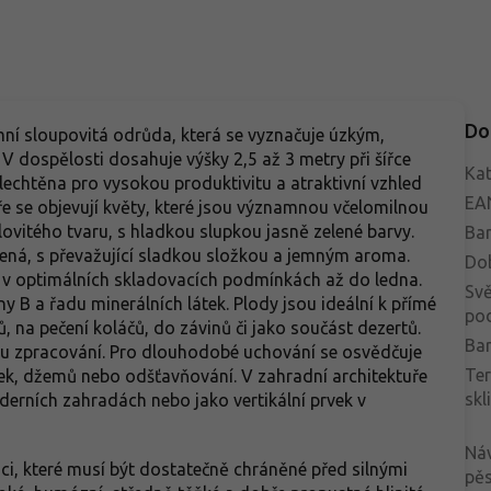
Do
mní sloupovitá odrůda, která se vyznačuje úzkým,
 V dospělosti dosahuje výšky 2,5 až 3 metry při šířce
Kat
lechtěna pro vysokou produktivitu a atraktivní vzhled
EA
aře se objevují květy, které jsou významnou včelomilnou
lovitého tvaru, s hladkou slupkou jasně zelené barvy.
Bar
ená, s převažující sladkou složkou a jemným aroma.
Do
ží v optimálních skladovacích podmínkách až do ledna.
Svě
y B a řadu minerálních látek. Plody jsou ideální k přímé
po
 na pečení koláčů, do závinů či jako součást dezertů.
Bar
mu zpracování. Pro dlouhodobé uchování se osvědčuje
Te
ek, džemů nebo odšťavňování. V zahradní architektuře
skl
oderních zahradách nebo jako vertikální prvek v
Ná
ci, které musí být dostatečně chráněné před silnými
pěs