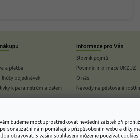
 nákupu
Informace pro Vás
Slovník pojmů
a a platba
Povinné informace UKZÚZ
 lhůty objednávek
O nás
livky k parametrům a balení
Návody na pěstování rostli
pení od kupní smlouvy
mace
s vám budeme moct zprostředkovat nevšední zážitek při prohlí
ace o ochraně osobních
, personalizační nám pomáhají s přizpůsobením webu a díky 
udou otravovat.
S vaším souhlasem můžeme používat cookies 