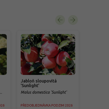
Jabloň sloupovitá
Jabloň sl
'Sunlight'
Malus dome
Malus domestica 'Sunlight'
026
PŘEDOBJEDNÁVKA PODZIM 2026
PŘEDOBJED