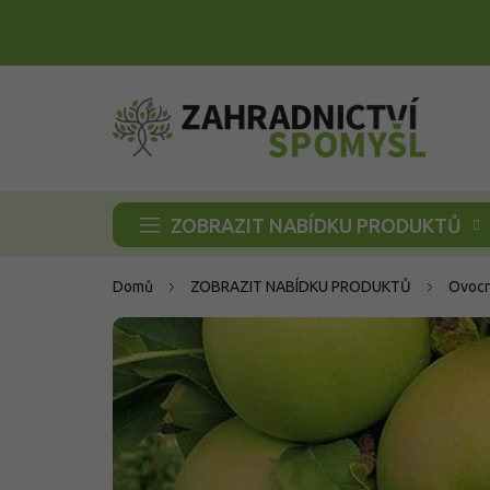
Přejít
na
obsah
ZOBRAZIT NABÍDKU PRODUKTŮ
Domů
ZOBRAZIT NABÍDKU PRODUKTŮ
Ovocn