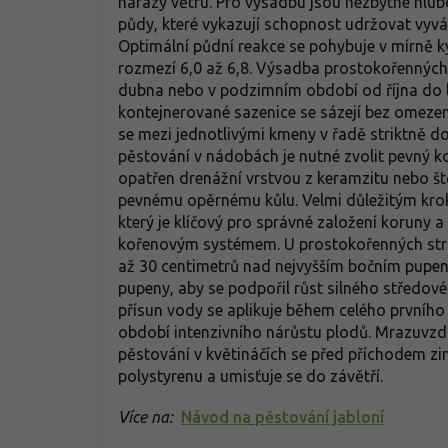
nárazy větru. Pro výsadbu jsou nezbytné hlub
půdy, které vykazují schopnost udržovat vyv
Optimální půdní reakce se pohybuje v mírně k
rozmezí 6,0 až 6,8. Výsadba prostokořenných
dubna nebo v podzimním období od října do 
kontejnerované sazenice se sázejí bez omezen
se mezi jednotlivými kmeny v řadě striktně do
pěstování v nádobách je nutné zvolit pevný ko
opatřen drenážní vrstvou z keramzitu nebo št
pevnému opěrnému kůlu. Velmi důležitým kro
který je klíčový pro správné založení koruny
kořenovým systémem. U prostokořenných strom
až 30 centimetrů nad nejvyšším bočním pupen
pupeny, aby se podpořil růst silného středov
přísun vody se aplikuje během celého prvního 
období intenzivního nárůstu plodů. Mrazuvzdo
pěstování v květináčích se před příchodem zim
polystyrenu a umisťuje se do závětří.
Více na:
Návod na pěstování jabloní