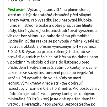
Pěstování:
Vyžadují stanoviště na plném slunci,
které musí být dostatečně chráněné před silnými
nárazy větru. Pro výsadbu jsou nezbytné hluboké,
humózní, středně těžké a dobře propustné hlinité
půdy, které vykazují schopnost udržovat vyváženou
vlhkost bez sklonu k dlouhodobému přemokření.
Optimální půdní reakce se pohybuje v mírně kyselé až
neutrální oblasti s přesně vymezeným pH v rozmezí
6,0 až 6,8. Výsadba prostokořenných stromů se
provádí v jarních měsících od března do dubna nebo
v podzimním období od října do listopadu před
příchodem trvalých mrazů, zatímco kontejnerované
sazenice se sázejí bez omezení po celou vegetační
sezónu. Při výsadbě do volné půdy se mezi
jednotlivými kmeny v řadě striktně dodržují
rozestupy v rozmezí 0,6 až 0,8 metru. Pro pěstování v
nádobách je nutné zvolit pevný kontejner o objemu
minimálně 30 litrů, který je na dně opatřen drenážní
vrstvou z keramzitu nebo štěrku. Bezprostředně po