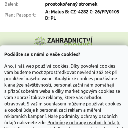
Balení
:
prostokořenný stromek
A: Malus B: CZ-4282 C: 26/FP/0105
Plant Passport
:
D: PL
Z
á
p
a
Podělíte se s námi o vaše cookies?
t
Vše o nákupu
í
Ano, i náš web používá cookies. Díky povolení cookies
vám budeme moct zprostředkovat nevšední zážitek při
prohlížení našeho webu. Analytické cookies používáme
Informace pro Vás
k analýze návštěvnosti, personalizační nám pomáhají
s přizpůsobením webu a díky marketingovým cookies se
Kontakujte nás
vám zobrazí takové reklamy, které vás nebudou
otravovat.
S vaším souhlasem můžeme používat cookies
a osobní údaje k personalizaci reklam a měření
reklamních kampaní. Naše podmínky ochrany osobních
údajů naleznete zde:
Podmínky ochrany osobních údajů.