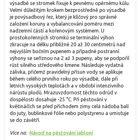
výsadbě se stromek fixuje k pevnému opěrnému kůlu.
Velmi důležitým krokem bezprostředně po výsadbě
je povýsadbový řez, který je klíčový pro správné
založení koruny a vybalancování poměru mezi
nadzemní částí a kořenovým systémem. U
prostokořenných stromků se terminální výhon
zkracuje na délku přibližně 20 až 30 centimetrů nad
nejvyšším bočním pupenem a případné postranní
výhony se seříznou na 2 až 3 pupeny, aby se podpořil
růst silného středového kmene. Následuje vydatná
zálivka, přičemž pravidelný přísun vody se aplikuje
během celého prvního roku po výsadbě, dále při
letních vysokých teplotách a v období intenzivního
nárůstu plodů. Mrazuvzdornost těchto odrůd v
dospělosti dosahuje -25 °C. Při pěstování v
květináčích se před příchodem zimy celá nádoba balí
do juty, bublinkové fólie nebo polystyrenu a umisťuje
se do závětří.
Více na:
Návod na pěstování jabloní