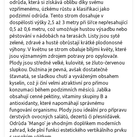
odrůda, která si získává oblibu díky svému
vzpřímenému, úzkému růstu a klasifikaci jako
podzimní odrůda. Tento strom dosahuje v
dospělosti výšky 2,5 až 3 metry při šířce nepřesahující
0,5 až 0,6 metru, což umožňuje hustou výsadbu nebo
pěstování v nádobách na terasách. Listy jsou sytě
zelené, zdravé a hustě obrůstají krátké plodonosné
výhony. V květnu se strom obaluje bílými květy, které
jsou významným zdrojem potravy pro opylovače.
Plody jsou středně velké, kulovité, se žluto-červenou
slupkou. Dužnina je pevná, avšak dostatečně
šťavnatá, se sladkou chutí a vyváženým obsahem
kyselin, což ji činí velmi atraktivní pro přímou
konzumaci během podzimních měsíců. Jablka
obsahují cenné pektiny, vitaminy skupiny B a
antioxidanty, které napomáhají správnému
fungování organismu. Plody jsou ideální pro přípravu
čerstvých ovocných salátů, dezertů či přesnídávek.
Odrůda 'Mango' je vhodným doplňkem moderních
zahrad, kde plní funkci estetického vertikálního prvku
s vysokým užitkem.