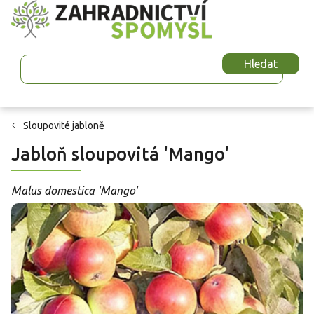
Přejít
na
obsah
Hledat
Sloupovité jabloně
Jabloň sloupovitá 'Mango'
Malus domestica 'Mango'