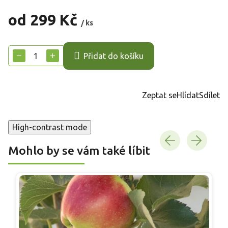
od
299 Kč
/ ks
Měrná
cena:
−
+
Přidat do košíku
Zeptat se
Hlídat
Sdílet
High-contrast mode
Mohlo by se vám také líbit