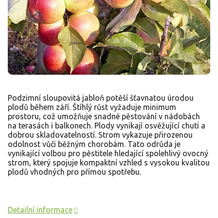
Podzimní sloupovitá jabloň potěší šťavnatou úrodou
plodů během září. Štíhlý růst vyžaduje minimum
prostoru, což umožňuje snadné pěstování v nádobách
na terasách i balkonech. Plody vynikají osvěžující chutí a
dobrou skladovatelností. Strom vykazuje přirozenou
odolnost vůči běžným chorobám. Tato odrůda je
vynikající volbou pro pěstitele hledající spolehlivý ovocný
strom, který spojuje kompaktní vzhled s vysokou kvalitou
plodů vhodných pro přímou spotřebu.
Detailní informace