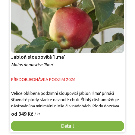
Jabloň sloupovitá 'Ilma'
J
Malus domestica 'Ilma'
M
PŘEDOBJEDNÁVKA PODZIM 2026
P
Velice oblíbená podzimní sloupovitá jabloň 'Ilma' přináší
A
šťavnaté plody sladce navinulé chuti. Štíhlý růst umožňuje
p
pěstování na minimální ploše či v nádobách. Plody dozrávají v
p
září až říjnu a vynikají výbornou konzumní kvalitou. Strom je
v
od 349 Kč
o
/ ks
plně mrazuvzdorný, vysoce odolný vůči běžným chorobám.
v
Představuje ideální volbu pro pěstitele hledající spolehlivou
s
Detail
úrodu na malé zahradě nebo jako dekorativní ovocný prvek
c