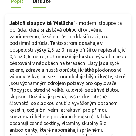
Popis
Diskuze
Jabloň sloupovitá 'Malücha'
- moderní sloupovitá
odrůda, která si získává oblibu díky svému
vzpřímenému, úzkému růstu a klasifikaci jako
podzimní odrůda. Tento strom dosahuje v
dospělosti výšky 2,5 až 3 metry při šířce nepřesahující
0,5 až 0,6 metru, což umožňuje hustou výsadbu nebo
pěstování v nádobách na terasách. Listy jsou sytě
zelené, zdravé a hustě obrůstají krátké plodonosné
výhony. V květnu se strom obaluje bílými květy, které
jsou významným zdrojem potravy pro opylovače.
Plody jsou středně velké, kulovité, se zářivě žlutou
slupkou. Dužnina je pevná, avšak dostatečně
šťavnatá, se sladkou chutí a vyváženým obsahem
kyselin, což ji činí velmi atraktivní pro přímou
konzumaci během podzimních měsíců. Jablka
obsahují cenné pektiny, vitaminy skupiny B a
antioxidanty, které napomáhají správnému