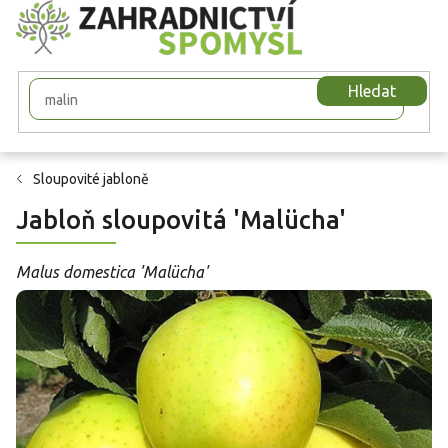
Přejít
na
obsah
Hledat
Sloupovité jabloně
Jabloň sloupovitá 'Malücha'
Malus domestica 'Malücha'