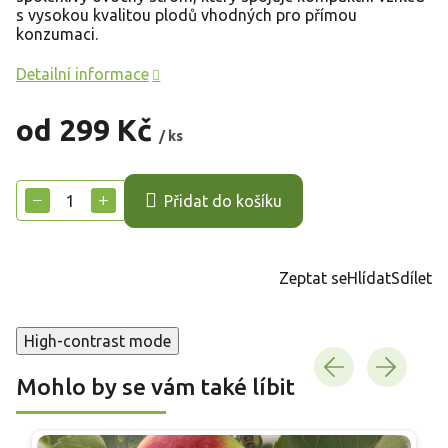
s vysokou kvalitou plodů vhodných pro přímou
konzumaci.
Detailní informace
od
299 Kč
/ ks
Měrná
cena:
−
+
Přidat do košíku
Zeptat se
Hlídat
Sdílet
High-contrast mode
Mohlo by se vám také líbit