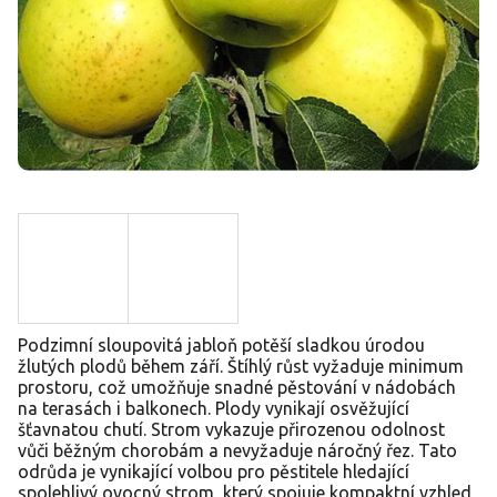
Podzimní sloupovitá jabloň potěší sladkou úrodou
žlutých plodů během září. Štíhlý růst vyžaduje minimum
prostoru, což umožňuje snadné pěstování v nádobách
na terasách i balkonech. Plody vynikají osvěžující
šťavnatou chutí. Strom vykazuje přirozenou odolnost
vůči běžným chorobám a nevyžaduje náročný řez. Tato
odrůda je vynikající volbou pro pěstitele hledající
spolehlivý ovocný strom, který spojuje kompaktní vzhled