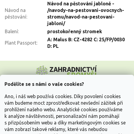
Návod na pěstování jabloně -
Návod na
/navody-na-pestovani-ovocnych-
pěstování
:
stromu/navod-na-pestovani-
jabloni/
Balení
:
prostokořenný stromek
A: Malus B: CZ-4282 C: 25/FP/0030
Plant Passport
:
D: PL
Z
á
p
a
Podělíte se s námi o vaše cookies?
t
Vše o nákupu
í
Ano, i náš web používá cookies. Díky povolení cookies
vám budeme moct zprostředkovat nevšední zážitek při
prohlížení našeho webu. Analytické cookies používáme
Informace pro Vás
k analýze návštěvnosti, personalizační nám pomáhají
s přizpůsobením webu a díky marketingovým cookies se
Kontakujte nás
vám zobrazí takové reklamy, které vás nebudou