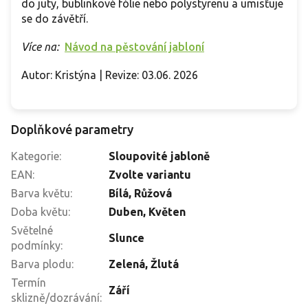
do juty, bublinkové fólie nebo polystyrenu a umisťuje
se do závětří.
Více na:
Návod na pěstování jabloní
Autor: Kristýna | Revize: 03.06. 2026
Doplňkové parametry
Kategorie
:
Sloupovité jabloně
EAN
:
Zvolte variantu
Barva květu
:
Bílá, Růžová
Doba květu
:
Duben, Květen
Světelné
Slunce
podmínky
:
Barva plodu
:
Zelená, Žlutá
Termín
Září
sklizně/dozrávání
: