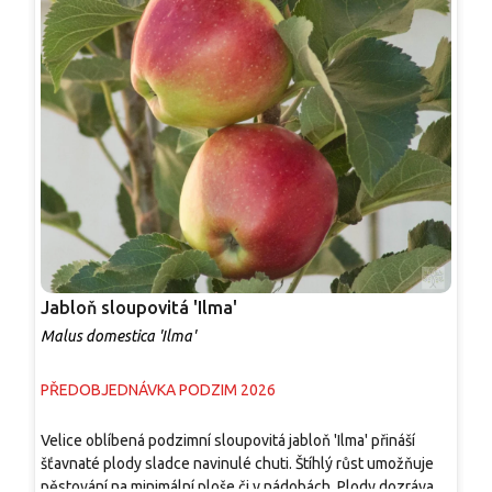
Jabloň sloupovitá 'Ilma'
J
Malus domestica 'Ilma'
M
PŘEDOBJEDNÁVKA PODZIM 2026
P
Velice oblíbená podzimní sloupovitá jabloň 'Ilma' přináší
A
šťavnaté plody sladce navinulé chuti. Štíhlý růst umožňuje
p
pěstování na minimální ploše či v nádobách. Plody dozrávají v
p