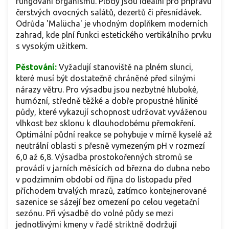
fungování organismu. Plody jsou ideální pro přípravu
čerstvých ovocných salátů, dezertů či přesnídávek.
Odrůda 'Malücha' je vhodným doplňkem moderních
zahrad, kde plní funkci estetického vertikálního prvku
s vysokým užitkem.
Pěstování:
Vyžadují stanoviště na plném slunci,
které musí být dostatečně chráněné před silnými
nárazy větru. Pro výsadbu jsou nezbytné hluboké,
humózní, středně těžké a dobře propustné hlinité
půdy, které vykazují schopnost udržovat vyváženou
vlhkost bez sklonu k dlouhodobému přemokření.
Optimální půdní reakce se pohybuje v mírně kyselé až
neutrální oblasti s přesně vymezeným pH v rozmezí
6,0 až 6,8. Výsadba prostokořenných stromů se
provádí v jarních měsících od března do dubna nebo
v podzimním období od října do listopadu před
příchodem trvalých mrazů, zatímco kontejnerované
sazenice se sázejí bez omezení po celou vegetační
sezónu. Při výsadbě do volné půdy se mezi
jednotlivými kmeny v řadě striktně dodržují