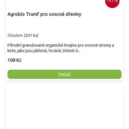
–31 %
Agrobio Trumf pro ovocné dřeviny
Skladem
(
201 ks
)
Přírodní granulované organické hnojivo pro ovocné stromy a
keře, jako jsou jabloně, hrušně, třešně či...
109 Kč
Detail