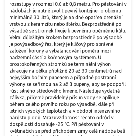
rozestupy v rozmezí 0,6 až 0,8 metru. Pro pěstování v
nádobách je nutné zvolit pevný kontejner o objemu
minimálně 30 litrů, který je na dně opatřen drenážní
vrstvou z keramzitu nebo štěrku. Bezprostředně po
výsadbě se stromek fixuje k pevnému opěrnému kůlu.
Velmi důležitým krokem bezprostředně po výsadbě
je povýsadbový řez, který je klíčový pro správné
založení koruny a vybalancování poměru mezi
nadzemní částí a kořenovým systémem. U
prostokořenných stromků se terminální výhon
zkracuje na délku přibližně 20 až 30 centimetrů nad
nejvyšším bočním pupenem a případné postranní
výhony se seříznou na 2 až 3 pupeny, aby se podpořil
růst silného středového kmene. Následuje vydatná
zálivka, přičemž pravidelný přísun vody se aplikuje
během celého prvního roku po výsadbě, dále při
letních vysokých teplotách a v období intenzivního
nárůstu plodů. Mrazuvzdornost těchto odrůd v
dospělosti dosahuje -25 °C. Při pěstování v
květináčích se před příchodem zimy celá nádoba balí