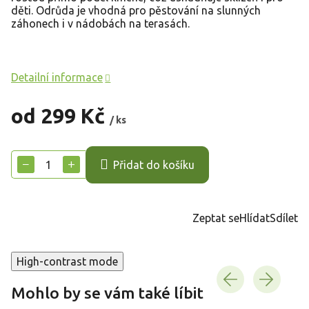
děti. Odrůda je vhodná pro pěstování na slunných
záhonech i v nádobách na terasách.
Detailní informace
od
299 Kč
/ ks
Měrná
cena:
−
+
Přidat do košíku
Zeptat se
Hlídat
Sdílet
High-contrast mode
Mohlo by se vám také líbit