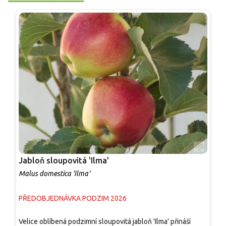
Jabloň sloupovitá 'Ilma'
J
Malus domestica 'Ilma'
M
PŘEDOBJEDNÁVKA PODZIM 2026
P
Velice oblíbená podzimní sloupovitá jabloň 'Ilma' přináší
A