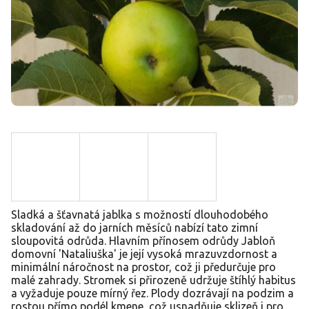
Sladká a šťavnatá jablka s možností dlouhodobého
skladování až do jarních měsíců nabízí tato zimní
sloupovitá odrůda. Hlavním přínosem odrůdy Jabloň
domovní 'Nataliuška' je její vysoká mrazuvzdornost a
minimální náročnost na prostor, což ji předurčuje pro
malé zahrady. Stromek si přirozeně udržuje štíhlý habitus
a vyžaduje pouze mírný řez. Plody dozrávají na podzim a
rostou přímo podél kmene, což usnadňuje sklizeň i pro