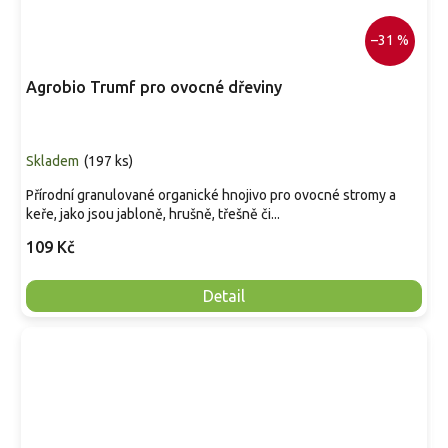
–31 %
Agrobio Trumf pro ovocné dřeviny
Skladem
(
197 ks
)
Přírodní granulované organické hnojivo pro ovocné stromy a
keře, jako jsou jabloně, hrušně, třešně či...
109 Kč
Detail