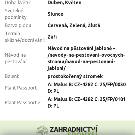
Doba květu
:
Duben, Květen
Světelné
Slunce
podmínky
:
Barva plodu
:
Červená, Zelená, Žlutá
Termín
Září
sklizně/dozrávání
:
Návod na pěstování jabloně -
Návod na
/navody-na-pestovani-ovocnych-
pěstování
:
stromu/navod-na-pestovani-
jabloni/
Balení
:
prostokořenný stromek
A: Malus B: CZ-4282 C: 25/FP/0030
Plant Passport
:
D: PL
A: Malus B: CZ-4282 C: 25/FP/0101
Plant Passport 2
:
D: PL
Z
á