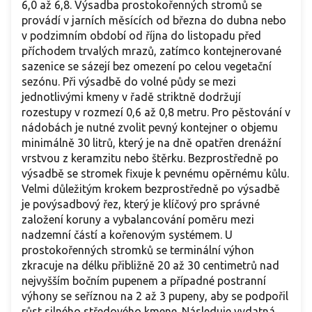
6,0 až 6,8. Výsadba prostokořenných stromů se
provádí v jarních měsících od března do dubna nebo
v podzimním období od října do listopadu před
příchodem trvalých mrazů, zatímco kontejnerované
sazenice se sázejí bez omezení po celou vegetační
sezónu. Při výsadbě do volné půdy se mezi
jednotlivými kmeny v řadě striktně dodržují
rozestupy v rozmezí 0,6 až 0,8 metru. Pro pěstování v
nádobách je nutné zvolit pevný kontejner o objemu
minimálně 30 litrů, který je na dně opatřen drenážní
vrstvou z keramzitu nebo štěrku. Bezprostředně po
výsadbě se stromek fixuje k pevnému opěrnému kůlu.
Velmi důležitým krokem bezprostředně po výsadbě
je povýsadbový řez, který je klíčový pro správné
založení koruny a vybalancování poměru mezi
nadzemní částí a kořenovým systémem. U
prostokořenných stromků se terminální výhon
zkracuje na délku přibližně 20 až 30 centimetrů nad
nejvyšším bočním pupenem a případné postranní
výhony se seříznou na 2 až 3 pupeny, aby se podpořil
růst silného středového kmene. Následuje vydatná