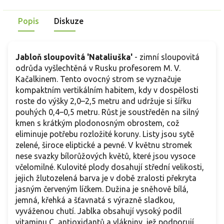
Popis
Diskuze
Jabloň sloupovitá 'Nataliuška'
- zimní sloupovitá
odrůda vyšlechtěná v Rusku profesorem M. V.
Kačalkinem. Tento ovocný strom se vyznačuje
kompaktním vertikálním habitem, kdy v dospělosti
roste do výšky 2,0–2,5 metru and udržuje si šířku
pouhých 0,4–0,5 metru. Růst je soustředěn na silný
kmen s krátkým plodonosným obrostem, což
eliminuje potřebu rozložité koruny. Listy jsou sytě
zelené, široce eliptické a pevné. V květnu stromek
nese svazky bílorůžových květů, které jsou vysoce
včelomilné. Kulovité plody dosahují střední velikosti,
jejich žlutozelená barva je v době zralosti překryta
jasným červeným líčkem. Dužina je sněhově bílá,
jemná, křehká a šťavnatá s výrazně sladkou,
vyváženou chutí. Jablka obsahují vysoký podíl
vitaminu C, antioxidantů a vlákniny, jež podporují