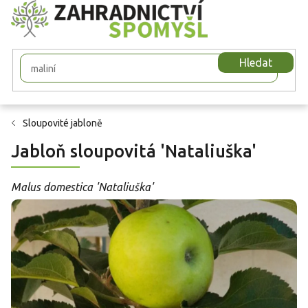
Přejít
na
obsah
Hledat
Sloupovité jabloně
Jabloň sloupovitá 'Nataliuška'
Malus domestica 'Nataliuška'