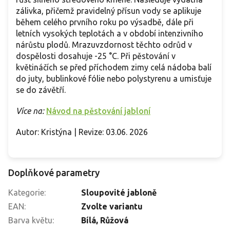
zálivka, přičemž pravidelný přísun vody se aplikuje
během celého prvního roku po výsadbě, dále při
letních vysokých teplotách a v období intenzivního
nárůstu plodů. Mrazuvzdornost těchto odrůd v
dospělosti dosahuje -25 °C. Při pěstování v
květináčích se před příchodem zimy celá nádoba balí
do juty, bublinkové fólie nebo polystyrenu a umisťuje
se do závětří.
Více na:
Návod na pěstování jabloní
Autor: Kristýna | Revize: 03.06. 2026
Doplňkové parametry
Kategorie
:
Sloupovité jabloně
EAN
:
Zvolte variantu
Barva květu
:
Bílá, Růžová