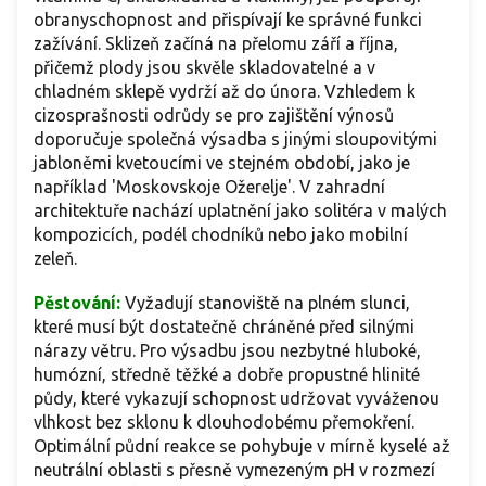
obranyschopnost and přispívají ke správné funkci
zažívání. Sklizeň začíná na přelomu září a října,
přičemž plody jsou skvěle skladovatelné a v
chladném sklepě vydrží až do února. Vzhledem k
cizosprašnosti odrůdy se pro zajištění výnosů
doporučuje společná výsadba s jinými sloupovitými
jabloněmi kvetoucími ve stejném období, jako je
například 'Moskovskoje Ožerelje'. V zahradní
architektuře nachází uplatnění jako solitéra v malých
kompozicích, podél chodníků nebo jako mobilní
zeleň.
Pěstování:
Vyžadují stanoviště na plném slunci,
které musí být dostatečně chráněné před silnými
nárazy větru. Pro výsadbu jsou nezbytné hluboké,
humózní, středně těžké a dobře propustné hlinité
půdy, které vykazují schopnost udržovat vyváženou
vlhkost bez sklonu k dlouhodobému přemokření.
Optimální půdní reakce se pohybuje v mírně kyselé až
neutrální oblasti s přesně vymezeným pH v rozmezí