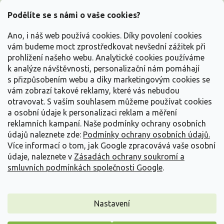
p
a
Podělíte se s námi o vaše cookies?
t
Vše o nákupu
í
Ano, i náš web používá cookies. Díky povolení cookies
vám budeme moct zprostředkovat nevšední zážitek při
prohlížení našeho webu. Analytické cookies používáme
Informace pro Vás
k analýze návštěvnosti, personalizační nám pomáhají
s přizpůsobením webu a díky marketingovým cookies se
Kontakujte nás
vám zobrazí takové reklamy, které vás nebudou
otravovat.
S vaším souhlasem můžeme používat cookies
a osobní údaje k personalizaci reklam a měření
reklamních kampaní. Naše podmínky ochrany osobních
údajů naleznete zde:
Podmínky ochrany osobních údajů.
Více informací o tom, jak Google zpracovává vaše osobní
údaje, naleznete v
Zásadách ochrany soukromí a
smluvních podmínkách společnosti Google
.
Vytvořil Shoptet
Nastavení