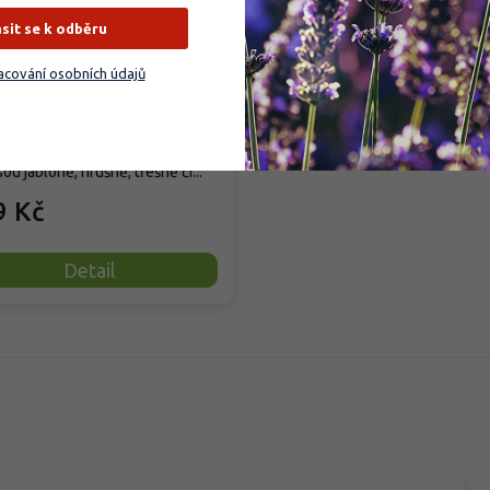
iny
ásit se k odběru
cování osobních údajů
dem
(
199 ks
)
dní granulované organické
vo pro ovocné stromy a keře,
sou jabloně, hrušně, třešně či...
9 Kč
Detail