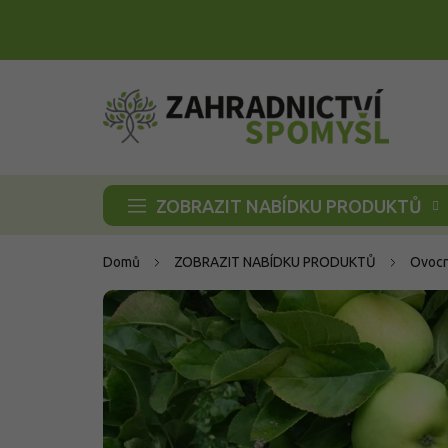
Přejít
na
obsah
ZOBRAZIT NABÍDKU PRODUKTŮ
Domů
ZOBRAZIT NABÍDKU PRODUKTŮ
Ovocn