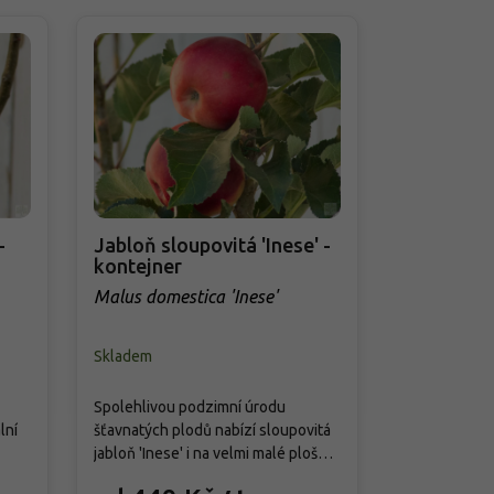
-
Jabloň sloupovitá 'Inese' -
Jabloň sl
kontejner
- kontejn
Malus domestica 'Inese'
Malus dome
Skladem
Skladem
Spolehlivou podzimní úrodu
Úzký sloupovi
lní
šťavnatých plodů nabízí sloupovitá
zelenkavě žl
jabloň 'Inese' i na velmi malé ploše.
odolnost vůči
Její úzký vzrůst nevyžaduje
tuto moderní 