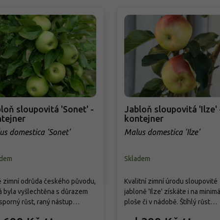
loň sloupovitá 'Sonet' -
Jabloň sloupovitá 'Ilze' 
tejner
kontejner
us domestica 'Sonet'
Malus domestica 'Ilze'
adem
Skladem
 zimní odrůda českého původu,
Kvalitní zimní úrodu sloupovité
á byla vyšlechtěna s důrazem
jabloně 'Ilze' získáte i na minimá
sporný růst, raný nástup
ploše či v nádobě. Štíhlý růst
nosti a zvýšenou odolnost vůči
umožňuje snadné pěstování na