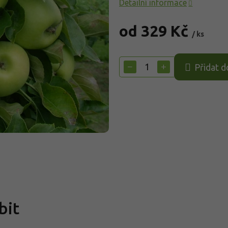
Detailní informace
od
329 Kč
/ ks
Měrná
cena:
−
+
Přidat d
bit