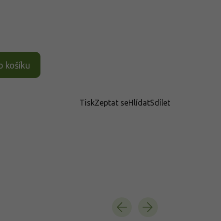
o košíku
Tisk
Zeptat se
Hlídat
Sdílet