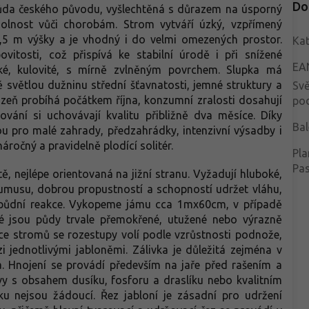
Do
ůda českého původu, vyšlechtěná s důrazem na úsporný
olnost vůči chorobám. Strom vytváří úzký, vzpřímený
 2,5 m výšky a je vhodný i do velmi omezených prostor.
Kat
ovitosti, což přispívá ke stabilní úrodě i při snížené
EA
ké, kulovité, s mírně zvlněným povrchem. Slupka má
ě světlou dužninu střední šťavnatosti, jemné struktury a
Svě
izeň probíhá počátkem října, konzumní zralosti dosahují
po
ování si uchovávají kvalitu přibližně dva měsíce. Díky
Bal
u pro malé zahrady, předzahrádky, intenzivní výsadby i
ročný a pravidelně plodící solitér.
Pla
Pa
ě, nejlépe orientovaná na jižní stranu. Vyžadují hluboké,
humusu, dobrou propustností a schopností udržet vláhu,
ní půdní reakce. Vykopeme jámu cca 1mx60cm, v případě
é jsou půdy trvale přemokřené, utužené nebo výrazně
íce stromů se rozestupy volí podle vzrůstnosti podnože,
 jednotlivými jabloněmi. Zálivka je důležitá zejména v
. Hnojení se provádí především na jaře před rašením a
y s obsahem dusíku, fosforu a draslíku nebo kvalitním
 nejsou žádoucí. Řez jabloní je zásadní pro udržení