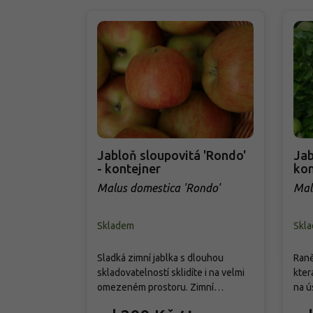
Jabloň sloupovitá 'Rondo'
Jab
- kontejner
kon
Malus domestica 'Rondo'
Mal
Skladem
Skl
Sladká zimní jablka s dlouhou
Raně
skladovatelností sklidíte i na velmi
kter
omezeném prostoru. Zimní
na ú
sloupovitá jabloň domovní 'Rondo'
plod