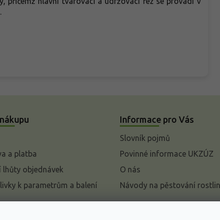
, přičemž hlavní tvarovací a udržovací řez se provádí v
.
 nákupu
Informace pro Vás
Slovník pojmů
a a platba
Povinné informace UKZÚZ
 lhůty objednávek
O nás
livky k parametrům a balení
Návody na pěstování rostli
pení od kupní smlouvy