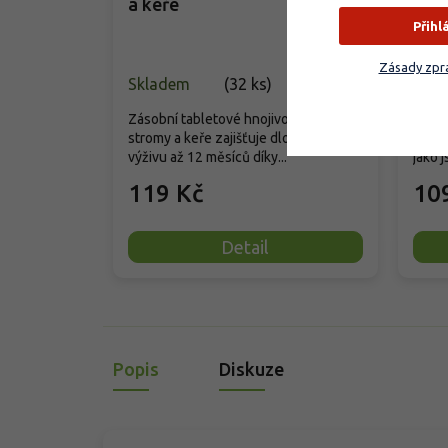
a keře
dřev
Přihl
Zásady zpra
Skladem
(
32 ks
)
Skla
Zásobní tabletové hnojivo pro ovocné
Příro
stromy a keře zajišťuje dlouhodobou
hnoji
výživu až 12 měsíců díky...
jako j
119 Kč
10
Detail
Popis
Diskuze