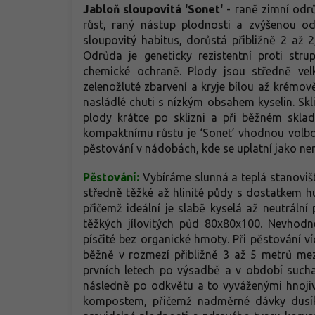
Jabloň sloupovitá 'Sonet'
- raně zimní odr
růst, raný nástup plodnosti a zvýšenou od
sloupovitý habitus, dorůstá přibližně 2 až
Odrůda je geneticky rezistentní proti strup
chemické ochraně. Plody jsou středně vel
zelenožluté zbarvení a kryje bílou až krémov
nasládlé chuti s nízkým obsahem kyselin. Skl
plody krátce po sklizni a při běžném sklad
kompaktnímu růstu je ‘Sonet’ vhodnou volbo
pěstování v nádobách, kde se uplatní jako nená
Pěstování:
Vybíráme slunná a teplá stanovišt
středně těžké až hlinité půdy s dostatkem 
přičemž ideální je slabě kyselá až neutrál
těžkých jílovitých půd 80x80x100. Nevhodn
písčité bez organické hmoty. Při pěstování v
běžně v rozmezí přibližně 3 až 5 metrů mezi
prvních letech po výsadbě a v období sucha
následně po odkvětu a to vyváženými hnojiv
kompostem, přičemž nadměrné dávky dusíku