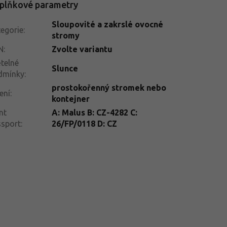
plňkové parametry
Sloupovité a zakrslé ovocné
egorie
:
stromy
N
:
Zvolte variantu
telné
Slunce
dmínky
:
prostokořenný stromek nebo
ení
:
kontejner
nt
A: Malus B: CZ-4282 C:
ssport
:
26/FP/0118 D: CZ