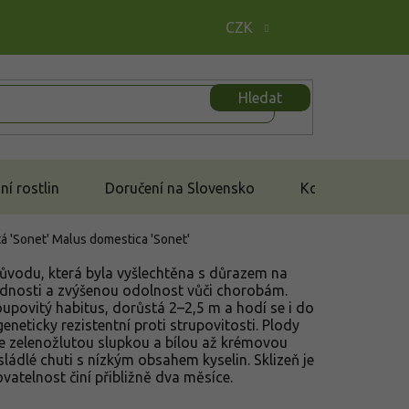
CZK
Hledat
í rostlin
Doručení na Slovensko
Kontakt
á 'Sonet'
Malus domestica 'Sonet'
ůvodu, která byla vyšlechtěna s důrazem na
odnosti a zvýšenou odolnost vůči chorobám.
upovitý habitus, dorůstá 2–2,5 m a hodí se i do
neticky rezistentní proti strupovitosti. Plody
 se zelenožlutou slupkou a bílou až krémovou
ládlé chuti s nízkým obsahem kyselin. Sklizeň je
atelnost činí přibližně dva měsíce.