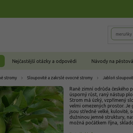
Nejčastější otázky a odpovědi
Návody na pěstován
é stromy
Sloupovité a zakrslé ovocné stromy
Jabloň sloupovit
Raně zimní odrůda českého p
úsporný růst, raný nástup pl
Strom má úzký, vzpřímený slo
velmi omezených prostor. Je ge
jsou středně velké, kulovité,
dužninou jemné struktury, nas
možná počátkem října, skladov