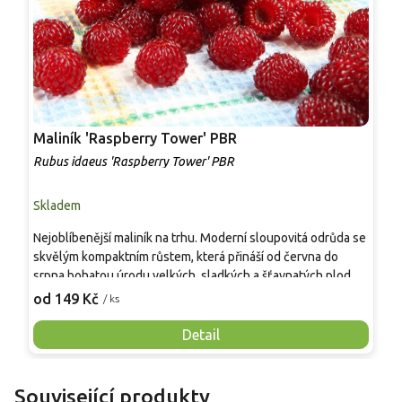
Maliník 'Raspberry Tower' PBR
P
'
Rubus idaeus 'Raspberry Tower' PBR
C
Skladem
S
Nejoblíbenější maliník na trhu. Moderní sloupovitá odrůda se
M
skvělým kompaktním růstem, která přináší od června do
A
srpna bohatou úrodu velkých, sladkých a šťavnatých plodů.
v
Pevné vzpřímené výhony tvoří elegantní habitus bez
j
od 149 Kč
o
/ ks
nutnosti opory, ideální pro nádoby, balkony i malé zahrady.
n
Mrazuvzdornost do −25 °C a spolehlivá vitalita z něj dělají
V
Detail
skvělou volbu pro každého pěstitele.
Související produkty