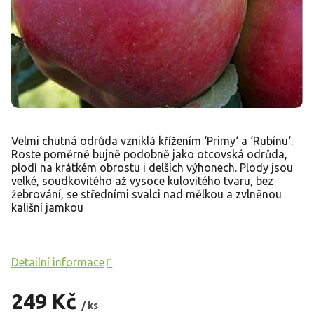
Velmi chutná odrůda vzniklá křížením ‘Primy‘ a ‘Rubínu‘.
Roste poměrně bujně podobně jako otcovská odrůda,
plodí na krátkém obrostu i delších výhonech. Plody jsou
velké, soudkovitého až vysoce kulovitého tvaru, bez
žebrování, se středními svalci nad mělkou a zvlněnou
kališní jamkou
Detailní informace
249 Kč
/ ks