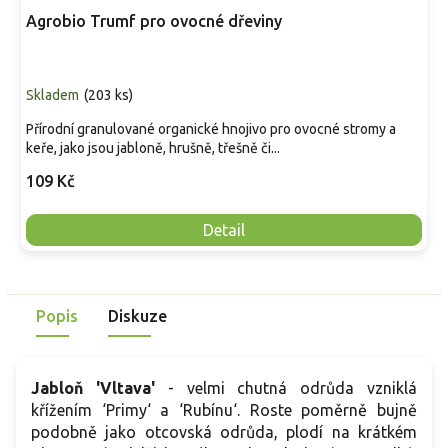
Agrobio Trumf pro ovocné dřeviny
Skladem
(
203 ks
)
Přírodní granulované organické hnojivo pro ovocné stromy a
keře, jako jsou jabloně, hrušně, třešně či...
109 Kč
Detail
Popis
Diskuze
Jabloň 'Vltava'
- velmi chutná odrůda vzniklá
křížením ‘Primy‘ a ‘Rubínu‘. Roste poměrně bujně
podobně jako otcovská odrůda, plodí na krátkém