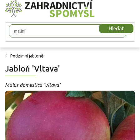
Přejít
na
obsah
Hledat
Podzimní jabloně
Jabloň 'Vltava'
Malus domestica 'Vltava'