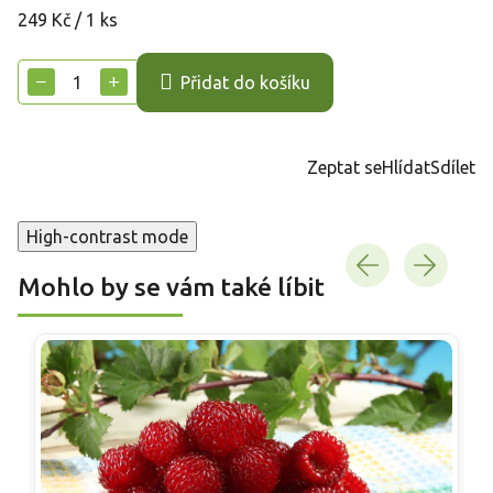
Měrná
249 Kč / 1 ks
cena:
−
+
Přidat do košíku
Zeptat se
Hlídat
Sdílet
High-contrast mode
Mohlo by se vám také líbit