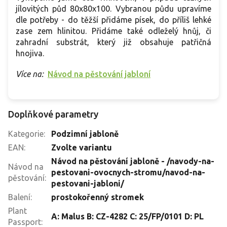
jílovitých půd 80x80x100. Vybranou půdu upravíme
dle potřeby - do těžší přidáme písek, do příliš lehké
zase zem hlinitou. Přidáme také odleželý hnůj, či
zahradní substrát, který již obsahuje patřičná
hnojiva.
Více na:
Návod na pěstování jabloní
Doplňkové parametry
Kategorie
:
Podzimní jabloně
EAN
:
Zvolte variantu
Návod na pěstování jabloně - /navody-na-
Návod na
pestovani-ovocnych-stromu/navod-na-
pěstování
:
pestovani-jabloni/
Balení
:
prostokořenný stromek
Plant
A: Malus B: CZ-4282 C: 25/FP/0101 D: PL
Passport
: