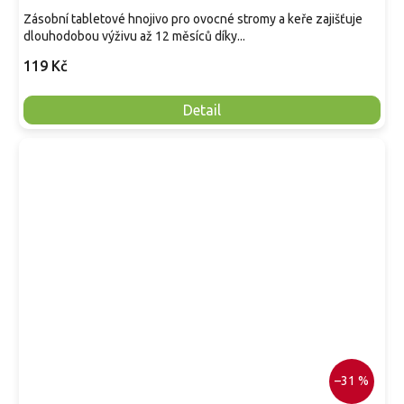
Zásobní tabletové hnojivo pro ovocné stromy a keře zajišťuje
dlouhodobou výživu až 12 měsíců díky...
119 Kč
Detail
–31 %