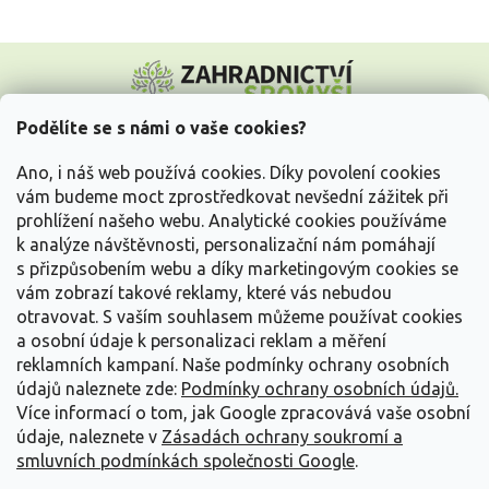
Z
á
p
a
Podělíte se s námi o vaše cookies?
t
Vše o nákupu
í
Ano, i náš web používá cookies. Díky povolení cookies
vám budeme moct zprostředkovat nevšední zážitek při
prohlížení našeho webu. Analytické cookies používáme
Informace pro Vás
k analýze návštěvnosti, personalizační nám pomáhají
s přizpůsobením webu a díky marketingovým cookies se
Kontakujte nás
vám zobrazí takové reklamy, které vás nebudou
otravovat.
S vaším souhlasem můžeme používat cookies
a osobní údaje k personalizaci reklam a měření
reklamních kampaní. Naše podmínky ochrany osobních
údajů naleznete zde:
Podmínky ochrany osobních údajů.
Více informací o tom, jak Google zpracovává vaše osobní
údaje, naleznete v
Zásadách ochrany soukromí a
smluvních podmínkách společnosti Google
.