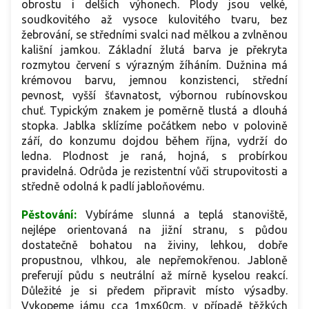
obrostu i delších výhonech. Plody jsou velké,
soudkovitého až vysoce kulovitého tvaru, bez
žebrování, se středními svalci nad mělkou a zvlněnou
kališní jamkou. Základní žlutá barva je překryta
rozmytou červení s výrazným žíháním. Dužnina má
krémovou barvu, jemnou konzistenci, střední
pevnost, vyšší šťavnatost, výbornou rubínovskou
chuť. Typickým znakem je poměrně tlustá a dlouhá
stopka. Jablka sklízíme počátkem nebo v polovině
září, do konzumu dojdou během října, vydrží do
ledna. Plodnost je raná, hojná, s probírkou
pravidelná. Odrůda je rezistentní vůči strupovitosti a
středně odolná k padlí jabloňovému.
Pěstování:
Vybíráme slunná a teplá stanoviště,
nejlépe orientovaná na jižní stranu, s půdou
dostatečně bohatou na živiny, lehkou, dobře
propustnou, vlhkou, ale nepřemokřenou. Jabloně
preferují půdu s neutrální až mírně kyselou reakcí.
Důležité je si předem připravit místo výsadby.
Vykopeme jámu cca 1mx60cm, v případě těžkých