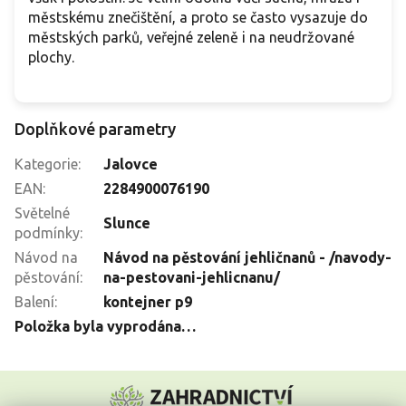
městskému znečištění, a proto se často vysazuje do
městských parků, veřejné zeleně i na neudržované
plochy.
Doplňkové parametry
Kategorie
:
Jalovce
EAN
:
2284900076190
Světelné
Slunce
podmínky
:
Návod na
Návod na pěstování jehličnanů - /navody-
pěstování
:
na-pestovani-jehlicnanu/
Balení
:
kontejner p9
Položka byla vyprodána…
Z
á