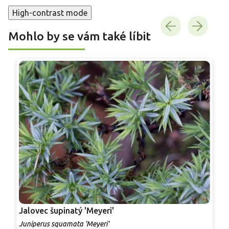
High-contrast mode
Mohlo by se vám také líbit
Jalovec šupinatý 'Meyeri'
J
Juniperus squamata 'Meyeri'
J