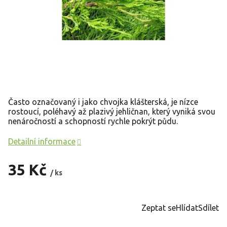
Často označovaný i jako chvojka klášterská, je nízce
rostoucí, poléhavý až plazivý jehličnan, který vyniká svou
nenáročností a schopností rychle pokrýt půdu.
Detailní informace
35 Kč
/ ks
Měrná
cena:
Zeptat se
Hlídat
Sdílet