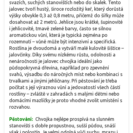
svazích, suchých stanovištích nebo do skalek. Tento
jalovec tvoří hustý, široce rozložitý keř, který dorůstá
výšky obvykle 0,3 až 0,8 metru, přičemž do šířky může
dosahovat až 2 metrů. Jehlice jsou krátké, šupinovité
i jehlicovité, tmavě zelené barvy, často se silnou
aromatickou vůní, která je typická zejména po
rozemnutí – vůně může být intenzivní a specifická.
Rostlina je dvoudomá a vytváří malé kulovité šištice –
jalovčinky. Díky svému nízkému růstu, odolnosti a
nenáročnosti je jalovec chvojka ideální jako
půdopokryvná dřevina, například pro zpevnění
svahů, výsadbu do náročných míst nebo kombinaci s
trvalkami a jinými jehličnany. Při pěstování je třeba
počítat s její výraznou vůní a jedovatostí všech částí
rostliny – zvláště v zahradách s malými dětmi nebo
domácími mazlíčky je proto vhodné zvolit umístění s
rozvahou.
Pěstování:
Chvojka nejlépe prospívá na slunném
stanovišti s dobře propustnou, sušší půdou, snáší
však i polostín. Je velmi odolná vůči suchu, mrazu i