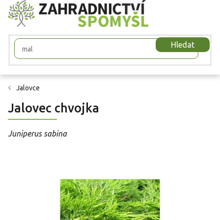
Přejít
na
obsah
Hledat
Jalovce
Jalovec chvojka
Juniperus sabina