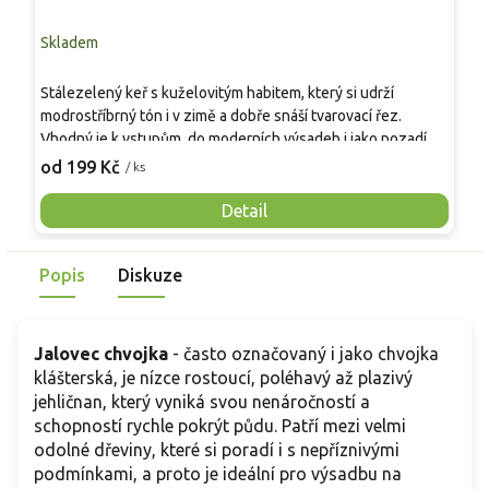
Skladem
S
S
Stálezelený keř s kuželovitým habitem, který si udrží
c
modrostříbrný tón i v zimě a dobře snáší tvarovací řez.
j
Vhodný je k vstupům, do moderních výsadeb i jako pozadí
o
1
pro kvetoucí trvalky. Rod Juniperus je převážně dvoudomý,
od 199 Kč
/ ks
d
okrasné šištice se mohou tvořit jen na samičích rostlinách při
o
blízkosti samčího opylovače, kvetení probíhá obvykle v
Detail
o
dubnu až květnu. Nejlépe prosperuje na slunném, vzdušném
p
místě s odvodněnou půdou, přemokření mu nesvědčí. V
j
Popis
Diskuze
zahradách dorůstá obvykle kolem 2,5–3 m na výšku a asi 1,5
m do šířky.
Jalovec chvojka
- často označovaný i jako chvojka
klášterská, je nízce rostoucí, poléhavý až plazivý
jehličnan, který vyniká svou nenáročností a
schopností rychle pokrýt půdu. Patří mezi velmi
odolné dřeviny, které si poradí i s nepříznivými
podmínkami, a proto je ideální pro výsadbu na