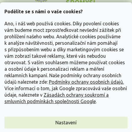
p
a
Podělíte se s námi o vaše cookies?
t
Vše o nákupu
í
Ano, i náš web používá cookies. Díky povolení cookies
vám budeme moct zprostředkovat nevšední zážitek při
prohlížení našeho webu. Analytické cookies používáme
Informace pro Vás
k analýze návštěvnosti, personalizační nám pomáhají
s přizpůsobením webu a díky marketingovým cookies se
Kontakujte nás
vám zobrazí takové reklamy, které vás nebudou
otravovat.
S vaším souhlasem můžeme používat cookies
a osobní údaje k personalizaci reklam a měření
reklamních kampaní. Naše podmínky ochrany osobních
údajů naleznete zde:
Podmínky ochrany osobních údajů.
Více informací o tom, jak Google zpracovává vaše osobní
údaje, naleznete v
Zásadách ochrany soukromí a
smluvních podmínkách společnosti Google
.
Vytvořil Shoptet
Nastavení