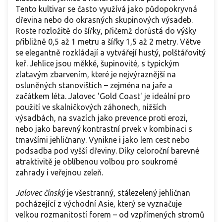
Tento kultivar se často využívá jako půdopokryvná
dřevina nebo do okrasných skupinových výsadeb.
Roste rozložitě do šířky, přičemž dorůstá do výšky
přibližně 0,5 až 1 metru a šířky 1,5 až 2 metry. Větve
se elegantně rozkládají a vytvářejí hustý, polštářovitý
keř. Jehlice jsou měkké, šupinovité, s typickým
zlatavým zbarvením, které je nejvýraznější na
osluněných stanovištích – zejména na jaře a
začátkem léta. Jalovec 'Gold Coast' je ideální pro
použití ve skalničkových záhonech, nižších
výsadbách, na svazích jako prevence proti erozi,
nebo jako barevný kontrastní prvek v kombinaci s
tmavšími jehličnany. Vynikne i jako lem cest nebo
podsadba pod vyšší dřeviny. Díky celoroční barevné
atraktivitě je oblíbenou volbou pro soukromé
zahrady i veřejnou zeleň.
Jalovec čínský
je všestranný, stálezelený jehličnan
pocházející z východní Asie, který se vyznačuje
velkou rozmanitostí forem – od vzpřímených stromů