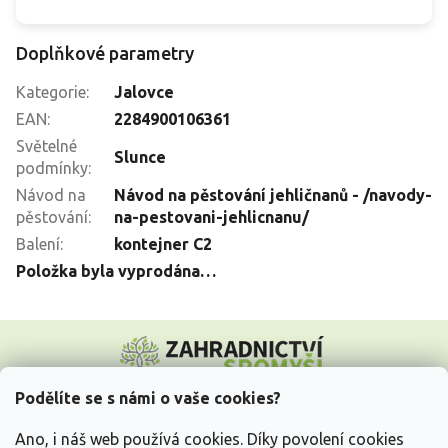
Doplňkové parametry
Kategorie
:
Jalovce
EAN
:
2284900106361
Světelné
Slunce
podmínky
:
Návod na
Návod na pěstování jehličnanů - /navody-
pěstování
:
na-pestovani-jehlicnanu/
Balení
:
kontejner C2
Položka byla vyprodána…
Z
á
p
a
Podělíte se s námi o vaše cookies?
t
Vše o nákupu
í
Ano, i náš web používá cookies. Díky povolení cookies