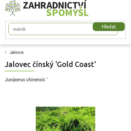
Přejít
na
obsah
Hledat
Jalovce
Jalovec čínský 'Gold Coast'
Juniperus chinensis '