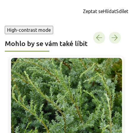
cena:
Zeptat se
Hlídat
Sdílet
High-contrast mode
Mohlo by se vám také líbit