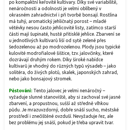
po kompaktní keřovité kultivary. Díky své variabilitě,
nenáročnosti a odolnosti je velmi oblíbený v
okrasném zahradnictví i při tvorbě bonsají. Rostlina
má tuhý, aromatický jehličnatý porost – mladé
větévky nesou často jehlicovité listy, zatímco starší
části mají šupinaté, hustě přitisklé jehlice. Zbarvení se
u jednotlivých kultivarů liší od sytě zelené přes
šedozelenou až po modrozelenou. Plody jsou typické
kulovité modrofialové šištice, tzv. jalovčinky, které
dozrávají druhým rokem. Díky široké nabídce
kultivarů je vhodný do různých typů výsadeb – jako
solitéra, do živých plotů, skalek, japonských zahrad,
nebo jako bonsajový stromek.
Pěstování:
Tento jalovec je velmi nenáročný –
vyžaduje slunné stanoviště, aby si zachoval své jasné
zbarvení, a propustnou, sušší až středně vlhkou
půdu. Je mrazuvzdorný, dobře snáší sucho, městské
prostředí i znečištěné ovzduší. Nevyžaduje řez, ale
bez problému jej snáší, pokud je třeba upravit tvar.