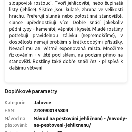
sloupovitě rostoucí. Tvoří jehlicovité, nebo šupinaté
listy (jehlice). Šištice jsou kulaté, zhruba ve velikosti
hrachu. Preferují slunná nebo polostinná stanoviště,
slunce upřednostňují více. Dobře snáší jakékoliv
půdní typy - kamenité, vápnité i kyselé. Mladé rostliny
potřebují pravidelnou zálivku (nepřemokříme), v
dospělosti nemají problém s krátkodobými přísušky.
Nevadí mu ani větrně exponovaná místa. Množíme
řízkováním - v létě pod sklem, na podzim přímo na
stanovišti. Rostliny také dobře snáší řez - přispívá k
dalšímu větvení.
Doplňkové parametry
Kategorie
:
Jalovce
EAN
:
2284900135804
Návod na
Návod na pěstování jehličnanů - /navody-
pěstování
:
na-pestovani-jehlicnanu/