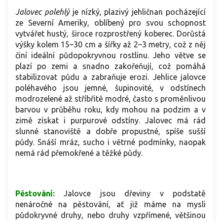
Jalovec polehlý
je nízký, plazivý jehličnan pocházející
ze Severní Ameriky, oblíbený pro svou schopnost
vytvářet hustý, široce rozprostřený koberec. Dorůstá
výšky kolem 15–30 cm a šířky až 2–3 metry, což z něj
činí ideální půdopokryvnou rostlinu. Jeho větve se
plazí po zemi a snadno zakořeňují, což pomáhá
stabilizovat půdu a zabraňuje erozi. Jehlice jalovce
poléhavého jsou jemné, šupinovité, v odstínech
modrozelené až stříbřitě modré, často s proměnlivou
barvou v průběhu roku, kdy mohou na podzim a v
zimě získat i purpurové odstíny. Jalovec má rád
slunné stanoviště a dobře propustné, spíše sušší
půdy. Snáší mráz, sucho i větrné podmínky, naopak
nemá rád přemokřené a těžké půdy.
Pěstování:
Jalovce jsou dřeviny v podstatě
nenáročné na pěstování, ať již máme na mysli
půdokryvné druhy, nebo druhy vzpřímené, většinou