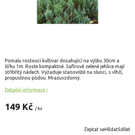
Pomalu rostoucí kultivar dosahující na výšku 30cm a
šířku 1m. Roste kompaktně. Safírově zelené jehlice mají
stříbřitý nádech. Vyžaduje stanoviště na slunci, s vlhčí,
propustnou půdou. Mrazuvzdorný.
Detailní informace
149 Kč
/ ks
Měrná
cena:
Zeptat se
Hlídat
Sdílet