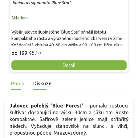
Juniperus squamata 'Blue Star'
J
Skladem
S
S
Výběr jalovce šupinatého 'Blue Star' přináší jistotu
c
kompaktního růstu a výrazného modrého zbarvení i v zimě.
j
Keř dorůstá zhruba 40-60 cm výšky a 80-100 cm šířky, díky
o
1
hustému větvení dobře kryje půdu a omezuje plevel.
od 199 Kč
/ ks
d
Uplatňuje se ve skalkách, vřesovištích, nádobách i jako nízký
o
doprovod vyšších dřevin. Pěstování je nenáročné, rostlina
Detail
o
vyžaduje zejména plné slunce, dobře odvodněnou půdu a
p
snáší delší období sucha.
j
Popis
Diskuze
Jalovec polehlý 'Blue Forest'
- pomalu rostoucí
kultivar dosahující na výšku 30cm a šířku 1m. Roste
kompaktně. Safírově zelené jehlice mají stříbřitý
nádech. Vyžaduje stanoviště na slunci, s vlhčí,
propustnou půdou. Mrazuvzdorný.