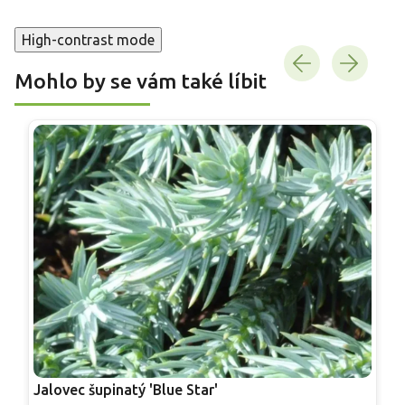
High-contrast mode
Mohlo by se vám také líbit
Jalovec šupinatý 'Blue Star'
J