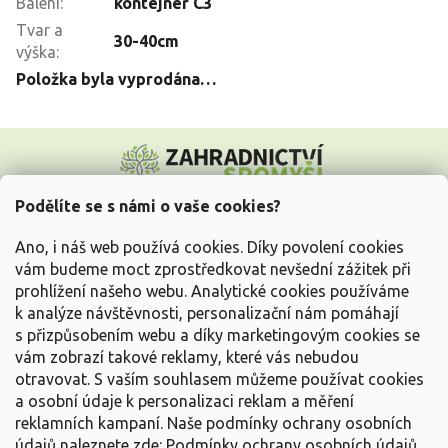
Balení
:
kontejner C3
Tvar a
30-40cm
výška
:
Položka byla vyprodána…
Z
á
p
a
Podělíte se s námi o vaše cookies?
t
Vše o nákupu
í
Ano, i náš web používá cookies. Díky povolení cookies
vám budeme moct zprostředkovat nevšední zážitek při
prohlížení našeho webu. Analytické cookies používáme
Informace pro Vás
k analýze návštěvnosti, personalizační nám pomáhají
s přizpůsobením webu a díky marketingovým cookies se
Kontakujte nás
vám zobrazí takové reklamy, které vás nebudou
otravovat.
S vaším souhlasem můžeme používat cookies
a osobní údaje k personalizaci reklam a měření
reklamních kampaní. Naše podmínky ochrany osobních
údajů naleznete zde:
Podmínky ochrany osobních údajů.