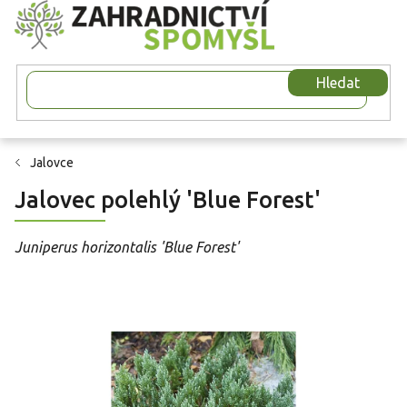
Přejít
na
obsah
Hledat
Jalovce
Jalovec polehlý 'Blue Forest'
Juniperus horizontalis 'Blue Forest'