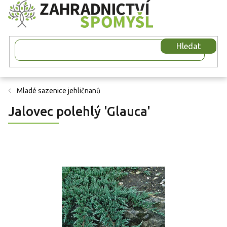
Přejít
na
obsah
Hledat
Mladé sazenice jehličnanů
Jalovec polehlý 'Glauca'