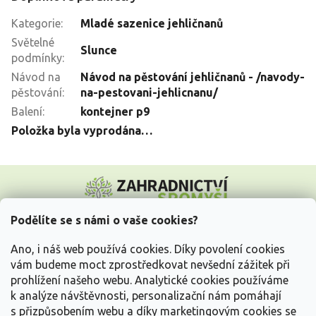
Kategorie
:
Mladé sazenice jehličnanů
Světelné
Slunce
podmínky
:
Návod na
Návod na pěstování jehličnanů - /navody-
pěstování
:
na-pestovani-jehlicnanu/
Balení
:
kontejner p9
Položka byla vyprodána…
Z
á
p
a
Podělíte se s námi o vaše cookies?
t
Vše o nákupu
í
Ano, i náš web používá cookies. Díky povolení cookies
vám budeme moct zprostředkovat nevšední zážitek při
prohlížení našeho webu. Analytické cookies používáme
Informace pro Vás
k analýze návštěvnosti, personalizační nám pomáhají
s přizpůsobením webu a díky marketingovým cookies se