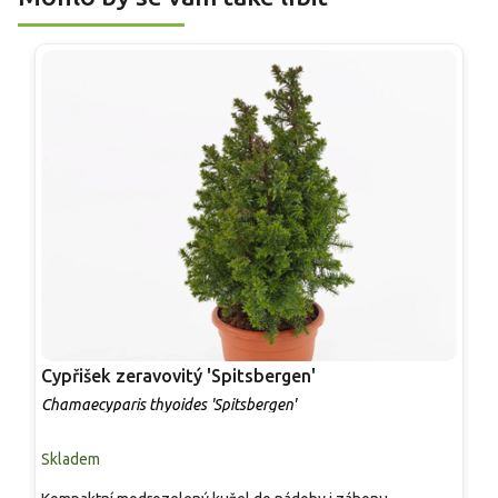
Cypřišek zeravovitý 'Spitsbergen'
J
Chamaecyparis thyoides 'Spitsbergen'
J
Skladem
S