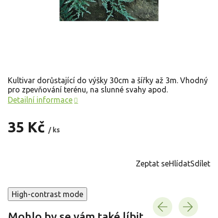
Kultivar dorůstající do výšky 30cm a šířky až 3m. Vhodný
pro zpevňování terénu, na slunné svahy apod.
Detailní informace
35 Kč
/ ks
Měrná
cena:
Zeptat se
Hlídat
Sdílet
High-contrast mode
Mohlo by se vám také líbit