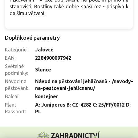
stanovišti. Rostliny také dobře snáší řez - přispívá k
dalšímu větvení.
Doplňkové parametry
Kategorie
:
Jalovce
EAN
:
2284900097942
Světelné
Slunce
podmínky
:
Návod na
Návod na pěstování jehličnanů - /navody-
pěstování
:
na-pestovani-jehlicnanu/
Balení
:
kontejner
Plant
A: Juniperus B: CZ-4282 C: 25/FP/0012 D:
Passport
:
PL
Z
á