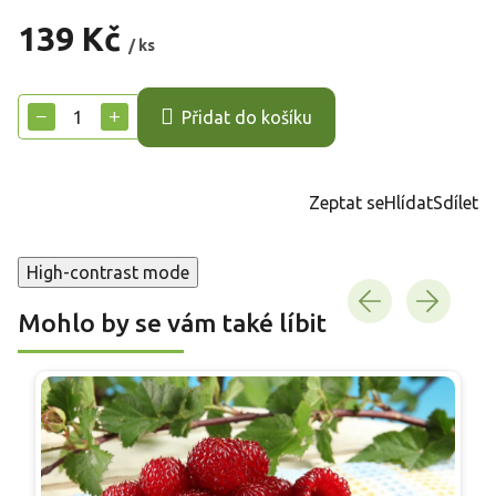
139 Kč
/ ks
Měrná
cena:
−
+
Přidat do košíku
Zeptat se
Hlídat
Sdílet
High-contrast mode
Mohlo by se vám také líbit