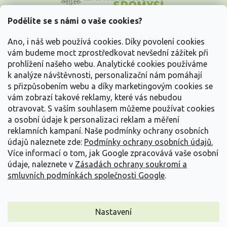
p
a
Podělíte se s námi o vaše cookies?
t
Vše o nákupu
í
Ano, i náš web používá cookies. Díky povolení cookies
vám budeme moct zprostředkovat nevšední zážitek při
prohlížení našeho webu. Analytické cookies používáme
Informace pro Vás
k analýze návštěvnosti, personalizační nám pomáhají
s přizpůsobením webu a díky marketingovým cookies se
Kontakujte nás
vám zobrazí takové reklamy, které vás nebudou
otravovat.
S vaším souhlasem můžeme používat cookies
a osobní údaje k personalizaci reklam a měření
reklamních kampaní. Naše podmínky ochrany osobních
údajů naleznete zde:
Podmínky ochrany osobních údajů.
Více informací o tom, jak Google zpracovává vaše osobní
údaje, naleznete v
Zásadách ochrany soukromí a
smluvních podmínkách společnosti Google
.
Vytvořil Shoptet
Nastavení