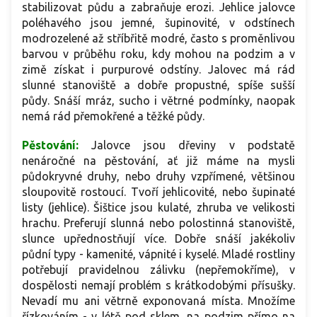
stabilizovat půdu a zabraňuje erozi. Jehlice jalovce
poléhavého jsou jemné, šupinovité, v odstínech
modrozelené až stříbřitě modré, často s proměnlivou
barvou v průběhu roku, kdy mohou na podzim a v
zimě získat i purpurové odstíny. Jalovec má rád
slunné stanoviště a dobře propustné, spíše sušší
půdy. Snáší mráz, sucho i větrné podmínky, naopak
nemá rád přemokřené a těžké půdy.
Pěstování:
Jalovce jsou dřeviny v podstatě
nenáročné na pěstování, ať již máme na mysli
půdokryvné druhy, nebo druhy vzpřímené, většinou
sloupovitě rostoucí. Tvoří jehlicovité, nebo šupinaté
listy (jehlice). Šištice jsou kulaté, zhruba ve velikosti
hrachu. Preferují slunná nebo polostinná stanoviště,
slunce upřednostňují více. Dobře snáší jakékoliv
půdní typy - kamenité, vápnité i kyselé. Mladé rostliny
potřebují pravidelnou zálivku (nepřemokříme), v
dospělosti nemají problém s krátkodobými přísušky.
Nevadí mu ani větrně exponovaná místa. Množíme
řízkováním - v létě pod sklem, na podzim přímo na