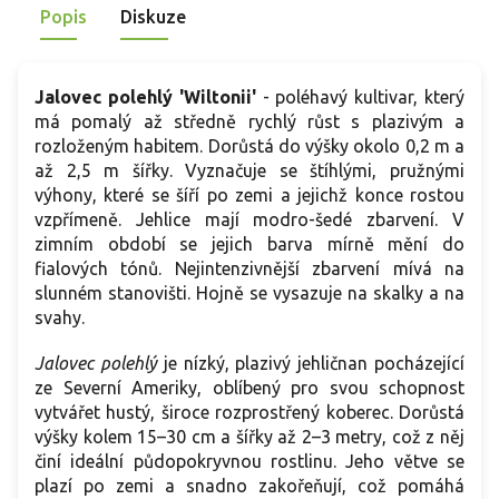
Popis
Diskuze
Jalovec polehlý 'Wiltonii'
-
poléhavý kultivar, který
má pomalý až středně rychlý růst s plazivým a
rozloženým habitem. Dorůstá do výšky okolo 0,2 m a
až 2,5 m šířky. Vyznačuje se štíhlými, pružnými
výhony, které se šíří po zemi a jejichž konce rostou
vzpřímeně. Jehlice mají modro-šedé zbarvení. V
zimním období se jejich barva mírně mění do
fialových tónů. Nejintenzivnější zbarvení mívá na
slunném stanovišti. Hojně se vysazuje na skalky a na
svahy.
Jalovec polehlý
je nízký, plazivý jehličnan pocházející
ze Severní Ameriky, oblíbený pro svou schopnost
vytvářet hustý, široce rozprostřený koberec. Dorůstá
výšky kolem 15–30 cm a šířky až 2–3 metry, což z něj
činí ideální půdopokryvnou rostlinu. Jeho větve se
plazí po zemi a snadno zakořeňují, což pomáhá