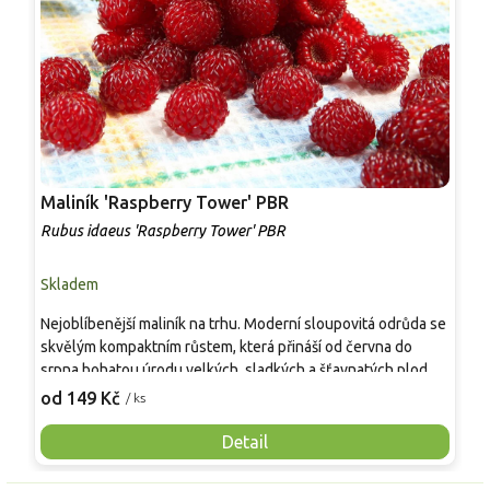
Maliník 'Raspberry Tower' PBR
P
'
Rubus idaeus 'Raspberry Tower' PBR
C
Skladem
S
Nejoblíbenější maliník na trhu. Moderní sloupovitá odrůda se
M
skvělým kompaktním růstem, která přináší od června do
A
srpna bohatou úrodu velkých, sladkých a šťavnatých plodů.
v
Pevné vzpřímené výhony tvoří elegantní habitus bez
j
od 149 Kč
o
/ ks
nutnosti opory, ideální pro nádoby, balkony i malé zahrady.
n
Mrazuvzdornost do −25 °C a spolehlivá vitalita z něj dělají
V
Detail
skvělou volbu pro každého pěstitele.