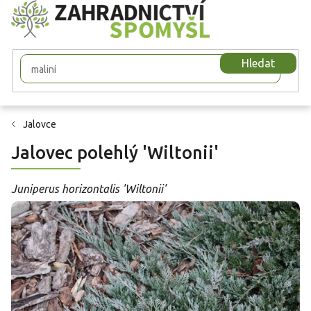
Přejít
na
obsah
Hledat
Jalovce
Jalovec polehlý 'Wiltonii'
Juniperus horizontalis 'Wiltonii'