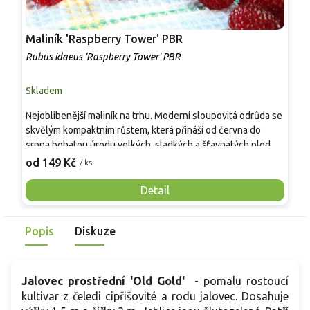
Maliník 'Raspberry Tower' PBR
P
'
Rubus idaeus 'Raspberry Tower' PBR
C
Skladem
S
Nejoblíbenější maliník na trhu. Moderní sloupovitá odrůda se
M
skvělým kompaktním růstem, která přináší od června do
A
srpna bohatou úrodu velkých, sladkých a šťavnatých plodů.
v
Pevné vzpřímené výhony tvoří elegantní habitus bez
j
od 149 Kč
o
/ ks
nutnosti opory, ideální pro nádoby, balkony i malé zahrady.
n
Mrazuvzdornost do −25 °C a spolehlivá vitalita z něj dělají
V
Detail
skvělou volbu pro každého pěstitele.
Popis
Diskuze
Jalovec prostřední 'Old Gold'
- pomalu rostoucí
kultivar z čeledi cipřišovité a rodu jalovec. Dosahuje