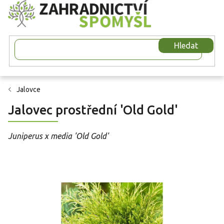
Přejít
na
obsah
Hledat
Jalovce
Jalovec prostřední 'Old Gold'
Juniperus x media 'Old Gold'