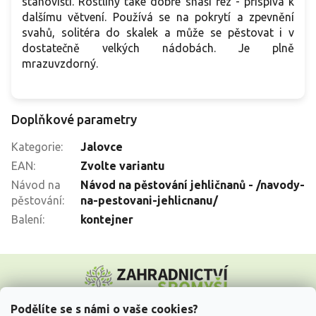
stanovišti. Rostliny také dobře snáší řez - přispívá k
dalšímu větvení. Používá se na pokrytí a zpevnění
svahů, solitéra do skalek a může se pěstovat i v
dostatečně velkých nádobách. Je plně
mrazuvzdorný.
Doplňkové parametry
Kategorie
:
Jalovce
EAN
:
Zvolte variantu
Návod na
Návod na pěstování jehličnanů - /navody-
pěstování
:
na-pestovani-jehlicnanu/
Balení
:
kontejner
Z
á
p
a
Podělíte se s námi o vaše cookies?