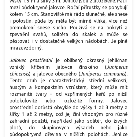
výšky 1,5 m a šířky 3 m. Jehlice jsou žlutozelené. Patří
mezi půdokryvné jalovce. Roční přírustky se pohybují
kolem 15 cm. Stanoviště má rádo slunečné, ale snese
i polostín. půda by měla být mírně vlhká, více než
přemokření snese sucho. Používá se na pokrytí a
zpevnění svahů, solitéra do skalek a může se
pěstovat i v dostatečně velkých nádobách. Je plně
mrazuvzdorný.
Jalovec prostřední
je oblíbený okrasný jehličnan
vzniklý křížením jalovce čínského (
Juniperus
chinensis
) a jalovce obecného (
Juniperus communis
).
Tento druh je charakteristický střední velikostí,
hustým a kompaktním vzrůstem, který může mít
rozmanité tvary – od vzpřímených keřů po nižší
polokulovité nebo rozložité formy. Jalovec
prostřední dorůstá obvykle do výšky 1 až 3 metry a
šířky 1 až 2 metry, což jej činí vhodným pro různé
zahradní použití, například jako solitér, do živých
plotů, do skupinových výsadeb nebo jako
půdopokryvná dřevina v nižších polohách. Jehlice