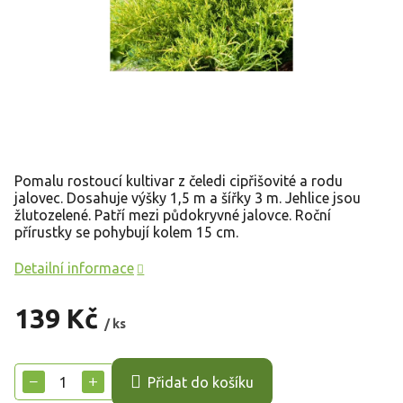
Pomalu rostoucí kultivar z čeledi cipřišovité a rodu
jalovec. Dosahuje výšky 1,5 m a šířky 3 m. Jehlice jsou
žlutozelené. Patří mezi půdokryvné jalovce. Roční
přírustky se pohybují kolem 15 cm.
Detailní informace
139 Kč
/ ks
Měrná
cena:
−
+
Přidat do košíku