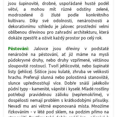
jsou šupinovité, drobné, uspořádané hustě podél
větví, a mohou mít různé odstíny zelené,
modrozelené či žluté podle konkrétního
kultivaru. Díky své odolnosti, nenáročnosti a
dekorativnímu vzhledu je jalovec prostřední velmi
oblíbenou dřevinou pro zahradní architekturu, která
dokáže zpestřit a oživit každý prostor po celý rok.
Pěstování:
Jalovce jsou dřeviny v podstatě
nenáročné na pěstování, ať již máme na mysli
půdokryvné druhy, nebo druhy vzpřímené, většinou
sloupovitě rostoucí. Tvoří jehlicovité, nebo šupinaté
listy (jehlice). Šištice jsou kulaté, zhruba ve velikosti
hrachu. Preferují slunná nebo polostinná stanoviště,
slunce upřednostňují více. Dobře snáší jakékoliv
půdní typy - kamenité, vápnité i kyselé. Mladé rostliny
potřebují pravidelnou zálivku (nepřemokříme), v
dospělosti nemají problém s krátkodobými přísušky.
Nevadí mu ani větrně exponovaná místa. Množíme
řízkováním - v létě pod sklem, na podzim přímo na