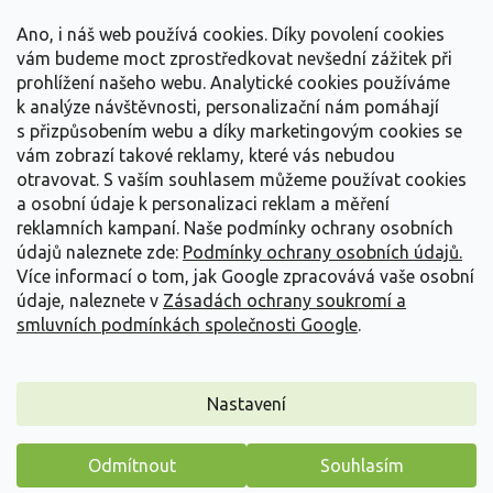
t
Vše o nákupu
í
Ano, i náš web používá cookies. Díky povolení cookies
vám budeme moct zprostředkovat nevšední zážitek při
prohlížení našeho webu. Analytické cookies používáme
Informace pro Vás
k analýze návštěvnosti, personalizační nám pomáhají
s přizpůsobením webu a díky marketingovým cookies se
Kontakujte nás
vám zobrazí takové reklamy, které vás nebudou
otravovat.
S vaším souhlasem můžeme používat cookies
a osobní údaje k personalizaci reklam a měření
reklamních kampaní. Naše podmínky ochrany osobních
údajů naleznete zde:
Podmínky ochrany osobních údajů.
Více informací o tom, jak Google zpracovává vaše osobní
údaje, naleznete v
Zásadách ochrany soukromí a
smluvních podmínkách společnosti Google
.
Vytvořil Shoptet
Nastavení
Copyright 2026
Zahradnictví Spomyšl
. Všechna práva
Odmítnout
Souhlasím
vyhrazena.