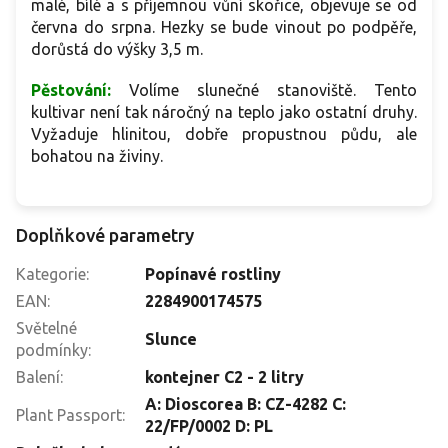
malé, bílé a s příjemnou vůní skořice, objevuje se od
června do srpna. Hezky se bude vinout po podpěře,
dorůstá do výšky 3,5 m.
Pěstování:
Volíme slunečné stanoviště. Tento
kultivar není tak náročný na teplo jako ostatní druhy.
Vyžaduje hlinitou, dobře propustnou půdu, ale
bohatou na živiny.
Doplňkové parametry
Kategorie
:
Popínavé rostliny
EAN
:
2284900174575
Světelné
Slunce
podmínky
:
Balení
:
kontejner C2 - 2 litry
A: Dioscorea B: CZ-4282 C:
Plant Passport
:
22/FP/0002 D: PL