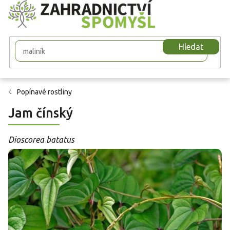
Přejít
na
obsah
Hledat
Popínavé rostliny
Jam čínský
Dioscorea batatus