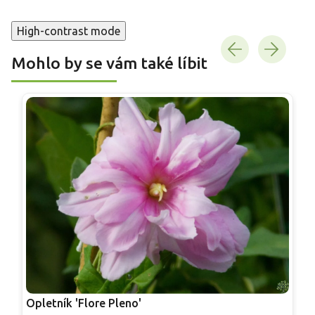
High-contrast mode
Mohlo by se vám také líbit
Opletník 'Flore Pleno'
P