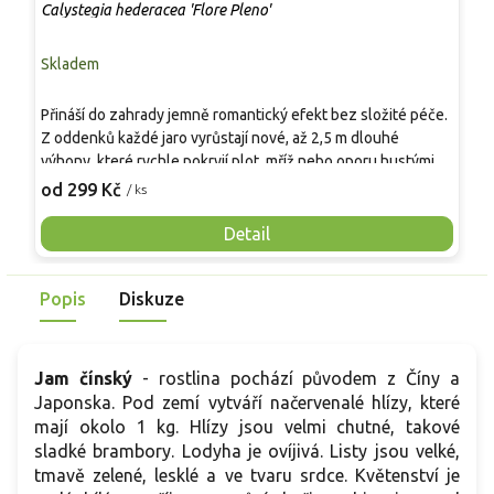
Calystegia hederacea 'Flore Pleno'
P
Skladem
S
O
Přináší do zahrady jemně romantický efekt bez složité péče.
o
Z oddenků každé jaro vyrůstají nové, až 2,5 m dlouhé
n
výhony, které rychle pokryjí plot, mříž nebo oporu hustými
v
2
srdčitými listy a plnými růžovými květy od června do září.
od 299 Kč
/ ks
z
Díky mrazuvzdornosti a možnosti pěstování v nádobách se
p
hodí i na balkony a menší městské zahrady.
Detail
T
b
p
Popis
Diskuze
Jam čínský
- rostlina pochází původem z Číny a
Japonska. Pod zemí vytváří načervenalé hlízy, které
mají okolo 1 kg. Hlízy jsou velmi chutné, takové
sladké brambory. Lodyha je ovíjivá. Listy jsou velké,
tmavě zelené, lesklé a ve tvaru srdce. Květenství je