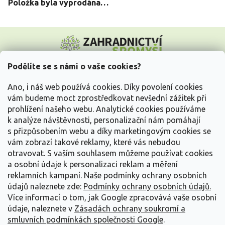
Položka byla vyprodána…
Z
á
p
a
Podělíte se s námi o vaše cookies?
t
Vše o nákupu
í
Ano, i náš web používá cookies. Díky povolení cookies
vám budeme moct zprostředkovat nevšední zážitek při
prohlížení našeho webu. Analytické cookies používáme
Informace pro Vás
k analýze návštěvnosti, personalizační nám pomáhají
s přizpůsobením webu a díky marketingovým cookies se
Kontakujte nás
vám zobrazí takové reklamy, které vás nebudou
otravovat.
S vaším souhlasem můžeme používat cookies
a osobní údaje k personalizaci reklam a měření
reklamních kampaní. Naše podmínky ochrany osobních
údajů naleznete zde:
Podmínky ochrany osobních údajů.
Více informací o tom, jak Google zpracovává vaše osobní
údaje, naleznete v
Zásadách ochrany soukromí a
smluvních podmínkách společnosti Google
.