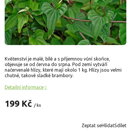
Květenství je malé, bílé a s příjemnou vůní skořice,
objevuje se od června do srpna. Pod zemí vytváří
načervenalé hlízy, které mají okolo 1 kg. Hlízy jsou velmi
chutné, takové sladké brambory.
Detailní informace
199 Kč
/ ks
Měrná
cena:
Zeptat se
Hlídat
Sdílet