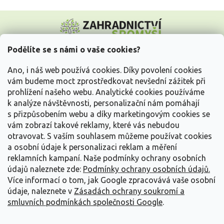
Z
á
p
a
Podělíte se s námi o vaše cookies?
t
Vše o nákupu
í
Ano, i náš web používá cookies. Díky povolení cookies
vám budeme moct zprostředkovat nevšední zážitek při
prohlížení našeho webu. Analytické cookies používáme
Informace pro Vás
k analýze návštěvnosti, personalizační nám pomáhají
s přizpůsobením webu a díky marketingovým cookies se
Kontakujte nás
vám zobrazí takové reklamy, které vás nebudou
otravovat.
S vaším souhlasem můžeme používat cookies
a osobní údaje k personalizaci reklam a měření
reklamních kampaní. Naše podmínky ochrany osobních
údajů naleznete zde:
Podmínky ochrany osobních údajů.
Více informací o tom, jak Google zpracovává vaše osobní
údaje, naleznete v
Zásadách ochrany soukromí a
smluvních podmínkách společnosti Google
.