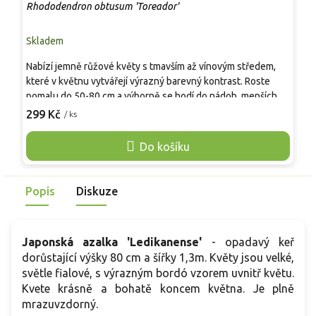
Rhododendron obtusum 'Toreador'
R
Skladem
S
Nabízí jemně růžové květy s tmavším až vínovým středem,
K
které v květnu vytvářejí výrazný barevný kontrast. Roste
k
pomalu do 50-80 cm a výborně se hodí do nádob, menších
c
zahrad či jako podsadba jehličnanů. Vyžaduje kyselou,
z
299 Kč
2
/ ks
vlhkou a propustnou půdu. Patří mezi nejodolnější nízké
v
azalky, které dlouhodobě udržují kompaktní tvar bez
c
Do košíku
potřeby řezu.
t
z
s
Popis
Diskuze
Japonská azalka 'Ledikanense'
- opadavý keř
dorůstající výšky 80 cm a šířky 1,3m. Květy jsou velké,
světle fialové, s výrazným bordó vzorem uvnitř květu.
Kvete krásně a bohatě koncem května. Je plně
mrazuvzdorný.