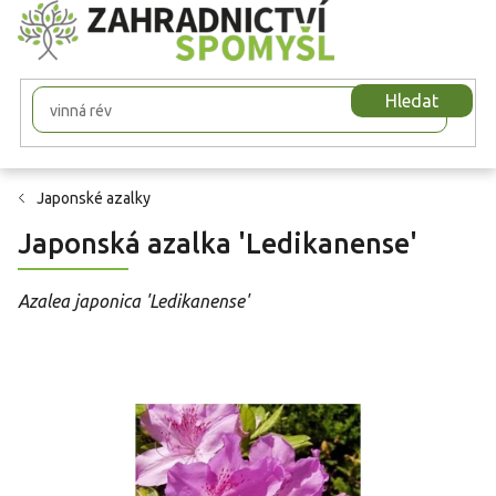
Přejít
na
obsah
Hledat
Japonské azalky
Japonská azalka 'Ledikanense'
Azalea japonica 'Ledikanense'