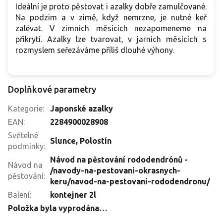
Ideální je proto pěstovat i azalky dobře zamulčované.
Na podzim a v zimě, když nemrzne, je nutné keř
zalévat. V zimních měsících nezapomeneme na
přikrytí. Azalky lze tvarovat, v jarních měsících s
rozmyslem seřezáváme příliš dlouhé výhony.
Doplňkové parametry
Kategorie
:
Japonské azalky
EAN
:
2284900028908
Světelné
Slunce
,
Polostín
podmínky
:
Návod na pěstování rododendrónů -
Návod na
/navody-na-pestovani-okrasnych-
pěstování
:
keru/navod-na-pestovani-rododendronu/
Balení
:
kontejner 2l
Položka byla vyprodána…