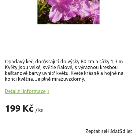
Opadavý keř, dorůstající do výšky 80 cm a šířky 1,3 m.
Květy jsou velké, světle fialové, s výraznou kresbou
kaštanové barvy uvnitř květu. Kvete krásně a hojně na
konci května. Je plně mrazuvzdorný.
Detailní informace
199 Kč
/ ks
Měrná
cena:
Zeptat se
Hlídat
Sdílet