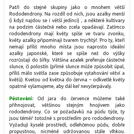
Patří do stejné skupiny jako o mnohem větší
Rododendrony. Na rozdíl od nich, jsou azalky menší
(i když najdou se i větší jedinci) , a některé kultivary
na podzim částečně nebo zcela opadávají. Zatímco
rododendrony mají květy spíše ve tvaru zvonku,
květy azalky připomínají tvarem trychtýř. Pro ty, kteří
nemají příliš mnoho místa jsou naprosto ideální
azalky japonské, které se spíše než do výšky
rozrůstají do šířky. Většina azalek preferuje částečné
slunce, či polostín (přímé slunce může způsobit úpal,
příliš málo světla zase způsobuje vytahování větví a
květů). Kvetou od května do června – odkvetlé květy
opatrně vylamujeme, aby dál keř nevyčerpávaly.
Pěstování:
Od jara do července můžeme také
přihnojovat, většinou stejným hnojivem jako
rododendrony. Co se požadavků na půdu týče, ty
jsou téměř totožné s prostředím pro rododendrony.
Vyžadují kyselé prostředí, odlehčenou půdu, dobře
propustnou, nicméně udržovanou stále vlhkou.