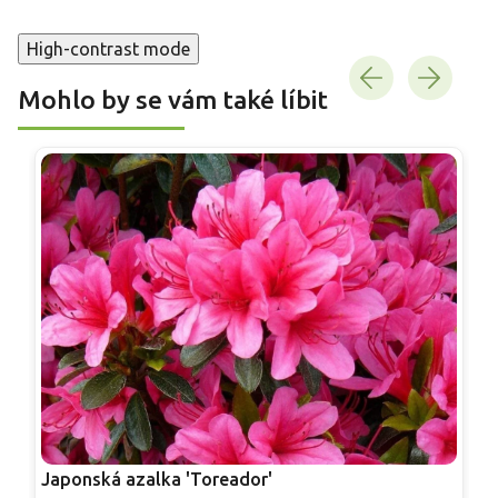
High-contrast mode
Mohlo by se vám také líbit
Japonská azalka 'Toreador'
J