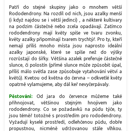
Patří do stejné skupiny jako o mnohem větší
Rododendrony. Na rozdíl od nich, jsou azalky menší
(i když najdou se i větší jedinci) , a některé kultivary
na podzim částečně nebo zcela opadávají. Zatímco
rododendrony mají květy spíše ve tvaru zvonku,
květy azalky připomínají tvarem trychtýř. Pro ty, kteří
nemají příliš mnoho místa jsou naprosto ideální
azalky japonské, které se spíše než do výšky
rozrůstají do šířky. Většina azalek preferuje částečné
slunce, či polostín (přímé slunce může způsobit úpal,
příliš málo světla zase způsobuje vytahování větví a
květů). Kvetou od května do června – odkvetlé květy
opatrně vylamujeme, aby dál keř nevyčerpávaly.
Pěstování:
Od jara do července můžeme také
přihnojovat, většinou stejným hnojivem jako
rododendrony. Co se požadavků na půdu týče, ty
jsou téměř totožné s prostředím pro rododendrony.
Vyžadují kyselé prostředí, odlehčenou půdu, dobře
propustnou, nicméně udržovanou stále vlhkou.