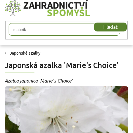
Přejít
na
obsah
Hledat
Japonské azalky
Japonská azalka 'Marie's Choice'
Azalea japonica 'Marie´s Choice'