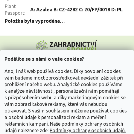
Plant
A: Azalea B: CZ-4282 C: 20/FP/0018 D: PL
Passport
:
Položka byla vyprodána…
Z
á
p
a
Podělíte se s námi o vaše cookies?
t
Vše o nákupu
í
Ano, i náš web používá cookies. Díky povolení cookies
vám budeme moct zprostředkovat nevšední zážitek při
prohlížení našeho webu. Analytické cookies používáme
Informace pro Vás
k analýze návštěvnosti, personalizační nám pomáhají
s přizpůsobením webu a díky marketingovým cookies se
Kontakujte nás
vám zobrazí takové reklamy, které vás nebudou
otravovat.
S vaším souhlasem můžeme používat cookies
a osobní údaje k personalizaci reklam a měření
reklamních kampaní. Naše podmínky ochrany osobních
údajů naleznete zde:
Podmínky ochrany osobních údajů.