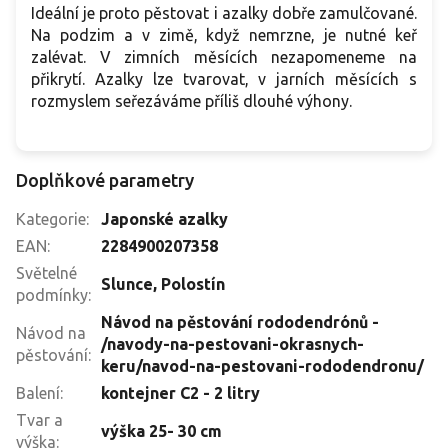
Ideální je proto pěstovat i azalky dobře zamulčované.
Na podzim a v zimě, když nemrzne, je nutné keř
zalévat. V zimních měsících nezapomeneme na
přikrytí. Azalky lze tvarovat, v jarních měsících s
rozmyslem seřezáváme příliš dlouhé výhony.
Doplňkové parametry
Kategorie
:
Japonské azalky
EAN
:
2284900207358
Světelné
Slunce
,
Polostín
podmínky
:
Návod na pěstování rododendrónů -
Návod na
/navody-na-pestovani-okrasnych-
pěstování
:
keru/navod-na-pestovani-rododendronu/
Balení
:
kontejner C2 - 2 litry
Tvar a
výška 25- 30 cm
výška
: