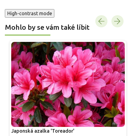
High-contrast mode
Mohlo by se vám také líbit
Japonská azalka 'Toreador'
J