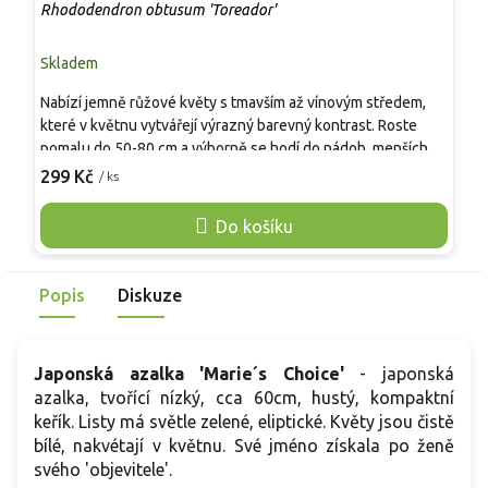
Rhododendron obtusum 'Toreador'
R
Skladem
S
Nabízí jemně růžové květy s tmavším až vínovým středem,
K
které v květnu vytvářejí výrazný barevný kontrast. Roste
k
pomalu do 50-80 cm a výborně se hodí do nádob, menších
c
zahrad či jako podsadba jehličnanů. Vyžaduje kyselou,
z
299 Kč
2
/ ks
vlhkou a propustnou půdu. Patří mezi nejodolnější nízké
v
azalky, které dlouhodobě udržují kompaktní tvar bez
c
Do košíku
potřeby řezu.
t
z
s
Popis
Diskuze
Japonská azalka 'Marie´s Choice'
-
japonská
azalka, tvořící nízký, cca 60cm, hustý, kompaktní
keřík. Listy má světle zelené, eliptické. Květy jsou čistě
bílé, nakvétají v květnu. Své jméno získala po ženě
svého 'objevitele'.