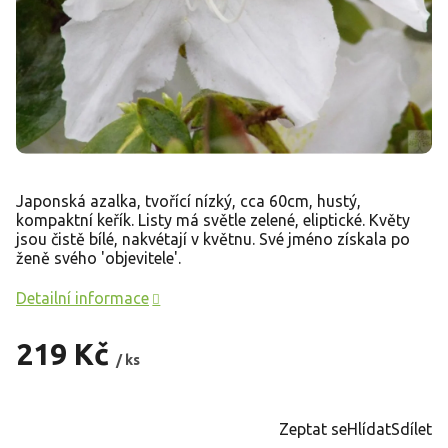
Japonská azalka, tvořící nízký, cca 60cm, hustý,
kompaktní keřík. Listy má světle zelené, eliptické. Květy
jsou čistě bílé, nakvétají v květnu. Své jméno získala po
ženě svého 'objevitele'.
Detailní informace
219 Kč
/ ks
Měrná
cena:
Zeptat se
Hlídat
Sdílet