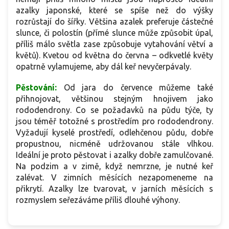
azalky japonské, které se spíše než do výšky
rozrůstají do šířky. Většina azalek preferuje částečné
slunce, či polostín (přímé slunce může způsobit úpal,
příliš málo světla zase způsobuje vytahování větví a
květů). Kvetou od května do června – odkvetlé květy
opatrně vylamujeme, aby dál keř nevyčerpávaly.
Pěstování:
Od jara do července můžeme také
přihnojovat, většinou stejným hnojivem jako
rododendrony. Co se požadavků na půdu týče, ty
jsou téměř totožné s prostředím pro rododendrony.
Vyžadují kyselé prostředí, odlehčenou půdu, dobře
propustnou, nicméně udržovanou stále vlhkou.
Ideální je proto pěstovat i azalky dobře zamulčované.
Na podzim a v zimě, když nemrzne, je nutné keř
zalévat. V zimních měsících nezapomeneme na
přikrytí. Azalky lze tvarovat, v jarních měsících s
rozmyslem seřezáváme příliš dlouhé výhony.