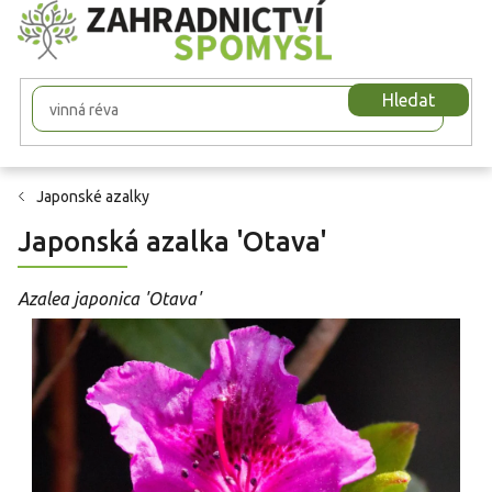
Přejít
na
obsah
Hledat
Japonské azalky
Japonská azalka 'Otava'
Azalea japonica 'Otava'