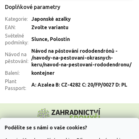
Doplňkové parametry
Kategorie
:
Japonské azalky
EAN
:
Zvolte variantu
Světelné
Slunce
,
Polostín
podmínky
:
Návod na pěstování rododendrónů -
Návod na
/navody-na-pestovani-okrasnych-
pěstování
:
keru/navod-na-pestovani-rododendronu/
Balení
:
kontejner
Plant
A: Azalea B: CZ-4282 C: 20/FP/0027 D: PL
Passport
:
Z
á
p
a
Podělíte se s námi o vaše cookies?
t
Vše o nákupu