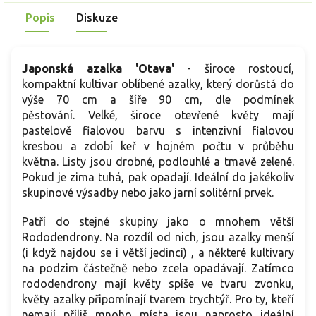
Popis
Diskuze
Japonská azalka 'Otava'
- široce rostoucí,
kompaktní kultivar oblíbené azalky, který dorůstá do
výše 70 cm a šíře 90 cm, dle podmínek
pěstování. Velké, široce otevřené květy mají
pastelově fialovou barvu s intenzivní fialovou
kresbou a zdobí keř v hojném počtu v průběhu
května. Listy jsou drobné, podlouhlé a tmavě zelené.
Pokud je zima tuhá, pak opadají. Ideální do jakékoliv
skupinové výsadby nebo jako jarní solitérní prvek.
Patří do stejné skupiny jako o mnohem větší
Rododendrony. Na rozdíl od nich, jsou azalky menší
(i když najdou se i větší jedinci) , a některé kultivary
na podzim částečně nebo zcela opadávají. Zatímco
rododendrony mají květy spíše ve tvaru zvonku,
květy azalky připomínají tvarem trychtýř. Pro ty, kteří
nemají příliš mnoho místa jsou naprosto ideální