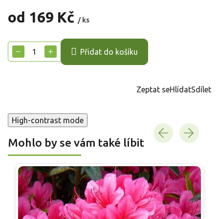
od
169 Kč
/ ks
Měrná
cena:
−
+
Přidat do košíku
Zeptat se
Hlídat
Sdílet
High-contrast mode
Mohlo by se vám také líbit