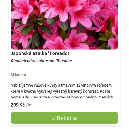
Japonská azalka 'Toreador'
J
Rhododendron obtusum 'Toreador'
R
Skladem
S
Nabízí jemně růžové květy s tmavším až vínovým středem,
P
které v květnu vytvářejí výrazný barevný kontrast. Roste
k
pomalu do 50-80 cm a výborně se hodí do nádob, menších
p
zahrad či jako podsadba jehličnanů. Vyžaduje kyselou,
299 Kč
/ ks
v
o
vlhkou a propustnou půdu. Patří mezi nejodolnější nízké
s
azalky, které dlouhodobě udržují kompaktní tvar bez
Do košíku
p
potřeby řezu.