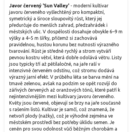
Javor červený 'Sun Valley'
- moderní kultivar
javoru červeného vyšlechtěný pro kompaktní,
symetrický a široce sloupovitý růst, který jej
předurčuje do menších zahrad, předzahrádek i
městských ulic. V dospělosti dosahuje obvykle 6–9 m
výšky a 4–5 m šířky, přičemž si zachovává
pravidelnou, hustou korunu bez nutnosti výrazného
tvarování. Růst je středně rychlý a strom vytváří
pevnou kostru větví, která dobře odolává větru. Listy
jsou typicky tří až pětilaločné, na jaře raší v
intenzivně červeném odstínu, což stromu dodává
výrazný jarní efekt. V průběhu léta se barva mění na
tmavě zelenou, avšak na podzim se opět rozvíjí do
zářivých červených až oranžových tónů, které patří k
nejintenzivnějším mezi kultivary javoru červeného.
Květy jsou červené, objevují se brzy na jaře současně
s rašením listů. Kultivar je samčí, což znamená, že
netvoří plody (nažky), což je výhodné zejména ve
městském prostředí bez potřeby úklidu semen. Je
ceněn pro svou odolnost vůči běžným chorobám a