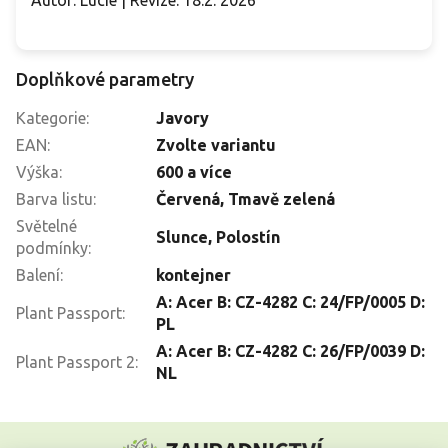
Doplňkové parametry
Kategorie
:
Javory
EAN
:
Zvolte variantu
Výška
:
600 a více
Barva listu
:
Červená, Tmavě zelená
Světelné
Slunce
,
Polostín
podmínky
:
Balení
:
kontejner
A: Acer B: CZ-4282 C: 24/FP/0005 D:
Plant Passport
:
PL
A: Acer B: CZ-4282 C: 26/FP/0039 D:
Plant Passport 2
:
NL
Z