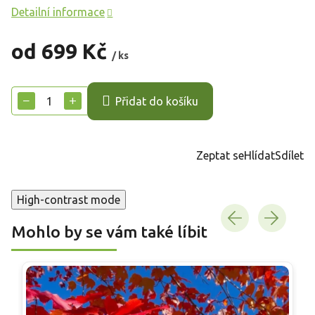
Detailní informace
od
699 Kč
/ ks
Měrná
cena:
−
+
Přidat do košíku
Zeptat se
Hlídat
Sdílet
High-contrast mode
Mohlo by se vám také líbit