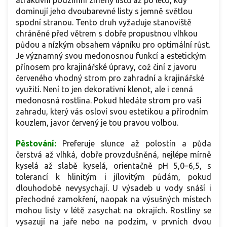
dominují jeho dvoubarevné listy s jemně světlou
spodní stranou. Tento druh vyžaduje stanoviště
chráněné před větrem s dobře propustnou vlhkou
půdou a nízkým obsahem vápníku pro optimální růst.
Je významný svou medonosnou funkcí a estetickým
přínosem pro krajinářské úpravy, což činí z javoru
červeného vhodný strom pro zahradní a krajinářské
využití. Není to jen dekorativní klenot, ale i cenná
medonosná rostlina. Pokud hledáte strom pro vaši
zahradu, který vás osloví svou estetikou a přírodním
kouzlem, javor červený je tou pravou volbou.
Pěstování:
Preferuje slunce až polostín a půda
čerstvá až vlhká, dobře provzdušněná, nejlépe mírně
kyselá až slabě kyselá, orientačně pH 5,0–6,5, s
tolerancí k hlinitým i jílovitým půdám, pokud
dlouhodobě nevysychají. U výsadeb u vody snáší i
přechodné zamokření, naopak na výsušných místech
mohou listy v létě zasychat na okrajích. Rostliny se
vysazují na jaře nebo na podzim, v prvních dvou