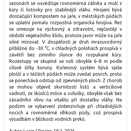
sezonách se osvědčuje rovnoměrná zálivka a mulč z
kůry či listovky pro stabilnější vláhu. Hnojení bývá
dostačující kompostem na jaře, v městských půdách
se uplatní pomalu rozpustná organická hnojiva. Řez
se omezuje na výchovný a zdravotní, nejčastěji v
období vegetačního klidu, protože javor může na jaře
silně mízovat. V dospělosti je druh mrazuvzdorný
přibližně do -30 °C, v chladných polohách prospívá v
závětří bez zimního slunce do rozpukané kůry.
Rozestupy ve skupině se volí obvykle 6–8 m podle
cílové šířky koruny. Kořenový systém bývá spíše
plošší a v těžších půdách může zvedat povrch, proto
se ponechává odstup od zpevněných ploch. Z chorob
se mohou objevit skvrnitosti listů a verticiliové
vadnutí, ze škůdců mšice a svilušky, obvykle však bez
zásadního vlivu na vitalitu při dostatku vláhy. Na
podzim se vybarvení zintenzivňuje při chladnějších
nocích a rovnoměrné vlhkosti půdy, což prospívá
výsadbám v blízkosti vodních prvků.
Autor: Lucie | Revize: 18.2. 2026