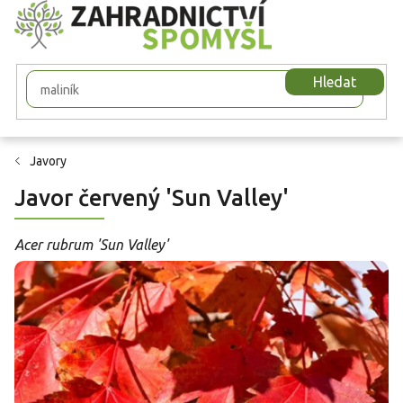
Přejít
na
obsah
Hledat
Javory
Javor červený 'Sun Valley'
Acer rubrum 'Sun Valley'