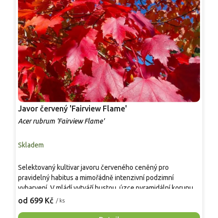
Javor červený 'Fairview Flame'
J
Acer rubrum 'Fairview Flame'
A
Skladem
S
A
Selektovaný kultivar javoru červeného ceněný pro
č
pravidelný habitus a mimořádně intenzivní podzimní
1
vybarvení. V mládí vytváří hustou, úzce pyramidální korunu,
5
1
která se postupně rozšiřuje do širšího, zaobleného tvaru.
od 699 Kč
/ ks
t
Dorůstá výšky 8–10 m. Mladé větve jsou červené a
v