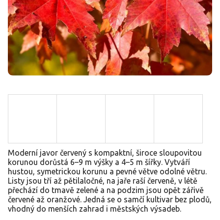
Moderní javor červený s kompaktní, široce sloupovitou
korunou dorůstá 6–9 m výšky a 4–5 m šířky. Vytváří
hustou, symetrickou korunu a pevné větve odolné větru.
Listy jsou tří až pětilaločné, na jaře raší červeně, v létě
přechází do tmavě zelené a na podzim jsou opět zářivě
červené až oranžové. Jedná se o samčí kultivar bez plodů,
vhodný do menších zahrad i městských výsadeb.