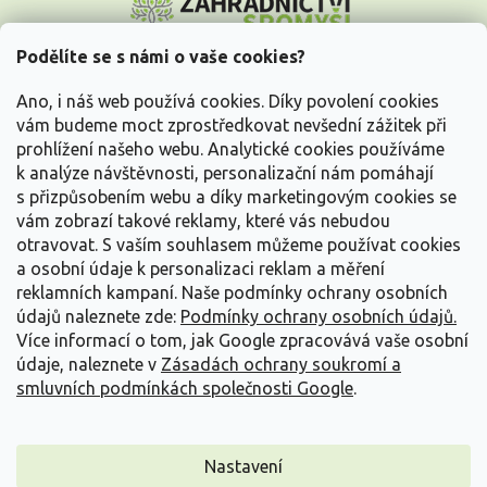
á
p
a
Podělíte se s námi o vaše cookies?
t
Vše o nákupu
í
Ano, i náš web používá cookies. Díky povolení cookies
vám budeme moct zprostředkovat nevšední zážitek při
prohlížení našeho webu. Analytické cookies používáme
Informace pro Vás
k analýze návštěvnosti, personalizační nám pomáhají
s přizpůsobením webu a díky marketingovým cookies se
Kontakujte nás
vám zobrazí takové reklamy, které vás nebudou
otravovat.
S vaším souhlasem můžeme používat cookies
a osobní údaje k personalizaci reklam a měření
reklamních kampaní. Naše podmínky ochrany osobních
údajů naleznete zde:
Podmínky ochrany osobních údajů.
Více informací o tom, jak Google zpracovává vaše osobní
údaje, naleznete v
Zásadách ochrany soukromí a
smluvních podmínkách společnosti Google
.
Vytvořil Shoptet
Nastavení