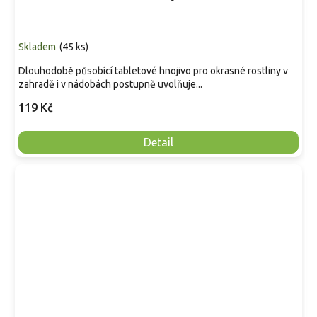
Skladem
(
45 ks
)
Dlouhodobě působící tabletové hnojivo pro okrasné rostliny v
zahradě i v nádobách postupně uvolňuje...
119 Kč
Detail