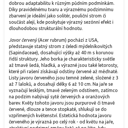
dobrou adaptabilitu k různým půdním podmínkám.
Díky pravidelnému tvaru a výraznému podzimnímu
zbarvení je ideální jako solitér, pouliční strom či
součást alejí, kde poskytuje výrazný sezónní efekt i
dlouhodobou strukturální hodnotu.
Javor červený
(Acer rubrum) pochází z USA,
představuje statný strom z čeledi mýdelníkovitých
(Sapindaceae), dosahující výšky až 40 m s korunou
řidší struktury. Jeho borka je charakteristicky světle
až tmavě šedá, hladká, a výrazné jsou také letorosty,
které při rašení získávají odstíny červené až měďnaté.
Listy javoru červeného jsou temně zelené, složené z 3
až 7 laloků, a dosahují délky 6 až 10 cm. Na jaře se
vyznačují lesklým, tmavě zeleným odstínem, zatímco
na podzim nabývají sytě červených a oranžových
barev. Květy tohoto javoru jsou purpurově či tmavě
červené, dlouze a tence stopkaté, shlukují se do
vzpřímených květenství. Estetická hodnota javoru
červeného je výrazná po celý rok - od květu na jaře,
atraktivní podzimní změny listů až po léto, kdy