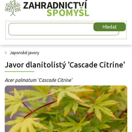
Přejít
na
obsah
Hledat
Japonské javory
Javor dlanitolistý 'Cascade Citrine'
Acer palmatum 'Cascade Citrine'