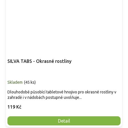
SILVA TABS - Okrasné rostliny
Skladem
(
45 ks
)
Dlouhodobě působící tabletové hnojivo pro okrasné rostliny v
zahradě i v nádobách postupně uvolňuje...
119 Kč
Detail