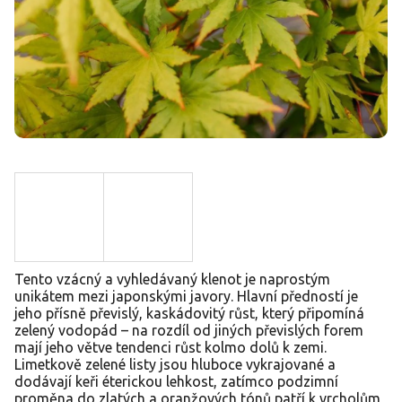
Tento vzácný a vyhledávaný klenot je naprostým
unikátem mezi japonskými javory. Hlavní předností je
jeho přísně převislý, kaskádovitý růst, který připomíná
zelený vodopád – na rozdíl od jiných převislých forem
mají jeho větve tendenci růst kolmo dolů k zemi.
Limetkově zelené listy jsou hluboce vykrajované a
dodávají keři éterickou lehkost, zatímco podzimní
proměna do zlatých a oranžových tónů patří k vrcholům