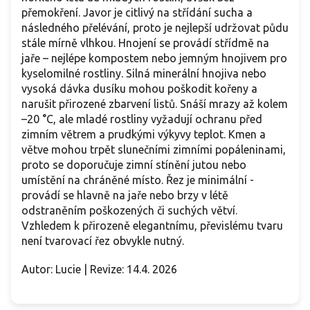
přemokření. Javor je citlivý na střídání sucha a
následného přelévání, proto je nejlepší udržovat půdu
stále mírně vlhkou. Hnojení se provádí střídmě na
jaře – nejlépe kompostem nebo jemným hnojivem pro
kyselomilné rostliny. Silná minerální hnojiva nebo
vysoká dávka dusíku mohou poškodit kořeny a
narušit přirozené zbarvení listů. Snáší mrazy až kolem
–20 °C, ale mladé rostliny vyžadují ochranu před
zimním větrem a prudkými výkyvy teplot. Kmen a
větve mohou trpět slunečními zimními popáleninami,
proto se doporučuje zimní stínění jutou nebo
umístění na chráněné místo. Řez je minimální -
provádí se hlavně na jaře nebo brzy v létě
odstraněním poškozených či suchých větví.
Vzhledem k přirozeně elegantnímu, převislému tvaru
není tvarovací řez obvykle nutný.
Autor: Lucie | Revize: 14.4. 2026