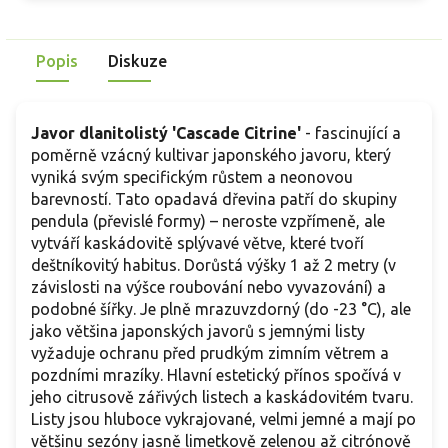
Popis
Diskuze
Javor dlanitolistý 'Cascade Citrine'
- fascinující a
poměrně vzácný kultivar japonského javoru, který
vyniká svým specifickým růstem a neonovou
barevností. Tato opadavá dřevina patří do skupiny
pendula (převislé formy) – neroste vzpřímeně, ale
vytváří kaskádovitě splývavé větve, které tvoří
deštníkovitý habitus. Dorůstá výšky 1 až 2 metry (v
závislosti na výšce roubování nebo vyvazování) a
podobné šířky. Je plně mrazuvzdorný (do -23 °C), ale
jako většina japonských javorů s jemnými listy
vyžaduje ochranu před prudkým zimním větrem a
pozdními mrazíky. Hlavní estetický přínos spočívá v
jeho citrusově zářivých listech a kaskádovitém tvaru.
Listy jsou hluboce vykrajované, velmi jemné a mají po
většinu sezóny jasně limetkově zelenou až citrónově