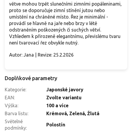
větve mohou trpět slunečními zimními popáleninami,
proto se doporučuje zimní stínění jutou nebo
umístění na chráněné místo. Řez je minimální -
provádí se hlavně na jaře nebo brzy v létě
odstraněním poškozených či suchých větví.
Vzhledem k přirozeně elegantnímu, převislému tvaru
není tvarovací řez obvykle nutný.
Autor: Jana | Revize: 25.2.2026
Doplňkové parametry
Kategorie
:
Japonské javory
EAN
:
Zvolte variantu
Výška
:
100 a více
Barva listu
:
Krémová, Zelená, Žlutá
Světelné
Polostín
podmínky
: