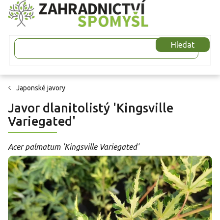
Přejít
na
obsah
Hledat
Japonské javory
Javor dlanitolistý 'Kingsville
Variegated'
Acer palmatum 'Kingsville Variegated'