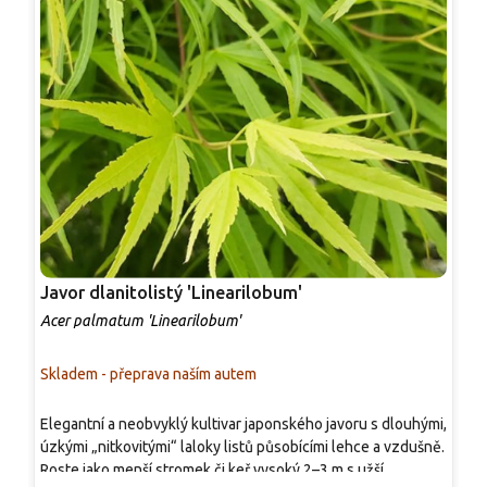
Javor dlanitolistý 'Linearilobum'
J
Acer palmatum 'Linearilobum'
A
Skladem - přeprava naším autem
S
Elegantní a neobvyklý kultivar japonského javoru s dlouhými,
P
úzkými „nitkovitými“ laloky listů působícími lehce a vzdušně.
j
Roste jako menší stromek či keř vysoký 2–3 m s užší,
d