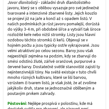
Javor dlanitolistý
-
základní druh dlanitolistého
javoru, který se s oblibou vysazuje pro své jedinečně
tvarované a intenzivně zbarvené listy. Jejich kouzlo
se projeví již na jaře a končí až s opadem listů. V
našich podmínkách je růst javoru pomalejší, dorůstá
do výšky 3-4 m, při obdobné šířce a vytváří tak široce
rozložité keře nebo nižší stromky. Listy jsou hlavní
ozdobou těchto stromků či keřů. Objevují se v
hojném počtu a jsou typicky ostře vykrajované. Jsou
velmi atraktivní po celou sezonu. Barvy jsou však
nejpestřejší zejména na podzim, kdy se zbarvují do
směsi odstínů žluté, zářivě oranžové, purpurové a
červené barvy. Dostatečně světlé stanoviště zajistí ty
nejintenzivnější tóny. Na světě existuje v tuto chvíli
mnoho různých kultivaru, které se liší barvou,
vzrůstem či tvarem listů, je však jisté, že ať zvolíme
jakýkoliv druh, stane se jednoznačně oblíbeným a
poutavým prvkem zahrady.
Pěstování:
Nejlépe prospívá v polostínu, kde má
dostatek světla pro zbarvení, ale zároveň není