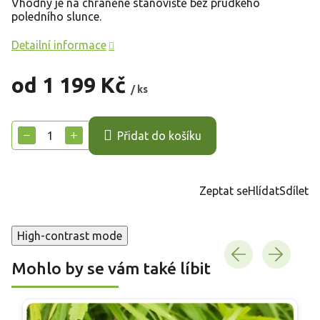
Vhodný je na chráněné stanoviště bez prudkého
poledního slunce.
Detailní informace
od
1 199 Kč
/ ks
Měrná
cena:
−
+
Přidat do košíku
Zeptat se
Hlídat
Sdílet
High-contrast mode
Mohlo by se vám také líbit