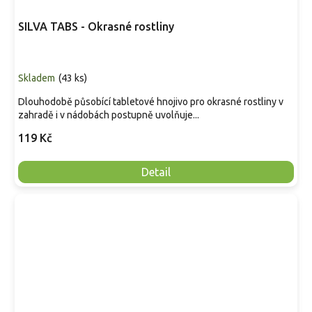
SILVA TABS - Okrasné rostliny
Skladem
(
43 ks
)
Dlouhodobě působící tabletové hnojivo pro okrasné rostliny v
zahradě i v nádobách postupně uvolňuje...
119 Kč
Detail