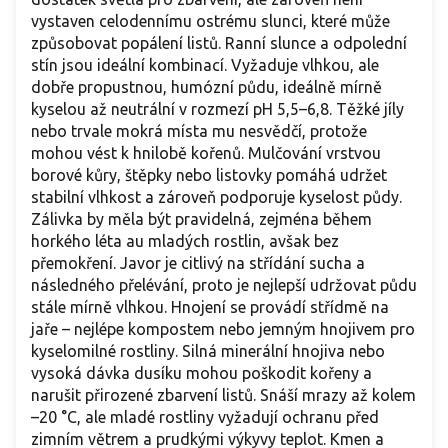
vystaven celodennímu ostrému slunci, které může
způsobovat popálení listů. Ranní slunce a odpolední
stín jsou ideální kombinací. Vyžaduje vlhkou, ale
dobře propustnou, humózní půdu, ideálně mírně
kyselou až neutrální v rozmezí pH 5,5–6,8. Těžké jíly
nebo trvale mokrá místa mu nesvědčí, protože
mohou vést k hnilobě kořenů. Mulčování vrstvou
borové kůry, štěpky nebo listovky pomáhá udržet
stabilní vlhkost a zároveň podporuje kyselost půdy.
Zálivka by měla být pravidelná, zejména během
horkého léta au mladých rostlin, avšak bez
přemokření. Javor je citlivý na střídání sucha a
následného přelévání, proto je nejlepší udržovat půdu
stále mírně vlhkou. Hnojení se provádí střídmě na
jaře – nejlépe kompostem nebo jemným hnojivem pro
kyselomilné rostliny. Silná minerální hnojiva nebo
vysoká dávka dusíku mohou poškodit kořeny a
narušit přirozené zbarvení listů. Snáší mrazy až kolem
–20 °C, ale mladé rostliny vyžadují ochranu před
zimním větrem a prudkými výkyvy teplot. Kmen a