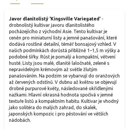
Javor dlanitolistý 'Kingsville Variegated'
-
drobnolistý kultivar javoru dlanitolistého
pocházejícího z východní Asie. Tento kultivar je
ceněn pro miniaturní listy a jemné panašování, které
dodává rostlině detailní, téměř bonsajový vzhled. V
našich podmínkách dorůstá přibližně 1–1,5 m výšky a
podobné šířky. Růst je pomalý a kompaktní, větvení
husté. Listy jsou malé, dlanitě laločnaté, zelené s
nepravidelným krémovým až světle žlutým
panašováním. Na podzim se vybarvují do oranžových
až červených odstínů. V dubnu až květnu se objevují
drobné purpurové květy, následované okřídlenými
nažkami. Hlavní okrasná hodnota spočívá v jemné
textuře listů a kompaktním habitu. Kultivar je vhodný
jako solitéra do malých zahrad, do skalek,
japonských kompozic i pro pěstování ve větších
nádobách.