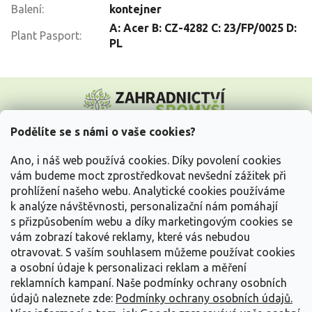
Balení
:
kontejner
A: Acer B: CZ-4282 C: 23/FP/0025 D:
Plant Pasport
:
PL
Z
á
p
a
Podělíte se s námi o vaše cookies?
t
Vše o nákupu
í
Ano, i náš web používá cookies. Díky povolení cookies
vám budeme moct zprostředkovat nevšední zážitek při
prohlížení našeho webu. Analytické cookies používáme
Informace pro Vás
k analýze návštěvnosti, personalizační nám pomáhají
s přizpůsobením webu a díky marketingovým cookies se
Kontakujte nás
vám zobrazí takové reklamy, které vás nebudou
otravovat.
S vaším souhlasem můžeme používat cookies
a osobní údaje k personalizaci reklam a měření
reklamních kampaní. Naše podmínky ochrany osobních
údajů naleznete zde:
Podmínky ochrany osobních údajů.