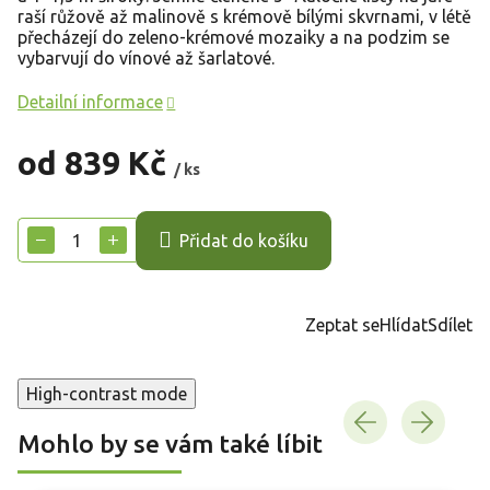
raší růžově až malinově s krémově bílými skvrnami, v létě
přecházejí do zeleno-krémové mozaiky a na podzim se
vybarvují do vínové až šarlatové.
Detailní informace
od
839 Kč
/ ks
Měrná
cena:
−
+
Přidat do košíku
Zeptat se
Hlídat
Sdílet
High-contrast mode
Mohlo by se vám také líbit