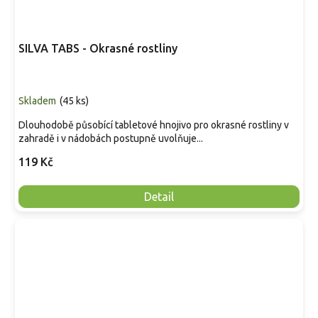
SILVA TABS - Okrasné rostliny
Skladem
(
45 ks
)
Dlouhodobě působící tabletové hnojivo pro okrasné rostliny v
zahradě i v nádobách postupně uvolňuje...
119 Kč
Detail