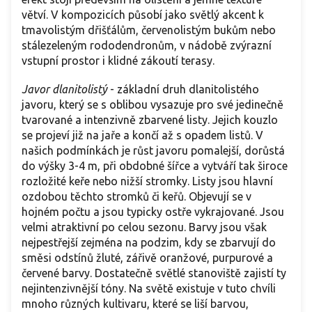
větví. V kompozicích působí jako světlý akcent k
tmavolistým dřišťálům, červenolistým bukům nebo
stálezeleným rododendronům, v nádobě zvýrazní
vstupní prostor i klidné zákoutí terasy.
Javor dlanitolistý
- základní druh dlanitolistého
javoru, který se s oblibou vysazuje pro své jedinečně
tvarované a intenzivně zbarvené listy. Jejich kouzlo
se projeví již na jaře a končí až s opadem listů. V
našich podmínkách je růst javoru pomalejší, dorůstá
do výšky 3-4 m, při obdobné šířce a vytváří tak široce
rozložité keře nebo nižší stromky. Listy jsou hlavní
ozdobou těchto stromků či keřů. Objevují se v
hojném počtu a jsou typicky ostře vykrajované. Jsou
velmi atraktivní po celou sezonu. Barvy jsou však
nejpestřejší zejména na podzim, kdy se zbarvují do
směsi odstínů žluté, zářivě oranžové, purpurové a
červené barvy. Dostatečně světlé stanoviště zajistí ty
nejintenzivnější tóny. Na světě existuje v tuto chvíli
mnoho různých kultivaru, které se liší barvou,