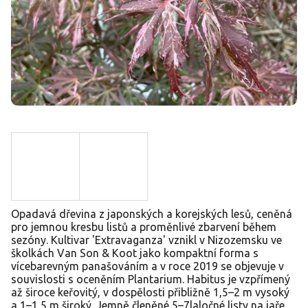
Opadavá dřevina z japonských a korejských lesů, ceněná
pro jemnou kresbu listů a proměnlivé zbarvení během
sezóny. Kultivar 'Extravaganza' vznikl v Nizozemsku ve
školkách Van Son & Koot jako kompaktní forma s
vícebarevným panašováním a v roce 2019 se objevuje v
souvislosti s oceněním Plantarium. Habitus je vzpřímený
až široce keřovitý, v dospělosti přibližně 1,5–2 m vysoký
a 1–1,5 m široký. Jemně členěné 5–7laločné listy na jaře