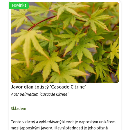
Novinka
Javor dlanitolistý 'Cascade Citrine'
J
Acer palmatum 'Cascade Citrine'
A
Skladem
S
K
Tento vzácný a vyhledávaný klenot je naprostým unikátem
č
mezi japonskými javory. Hlavní předností je jeho přísně