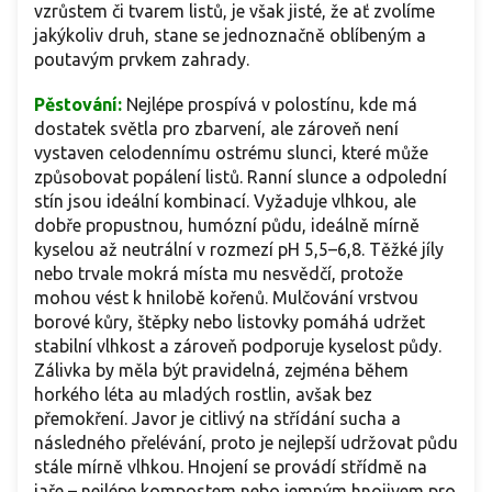
vzrůstem či tvarem listů, je však jisté, že ať zvolíme
jakýkoliv druh, stane se jednoznačně oblíbeným a
poutavým prvkem zahrady.
Pěstování:
Nejlépe prospívá v polostínu, kde má
dostatek světla pro zbarvení, ale zároveň není
vystaven celodennímu ostrému slunci, které může
způsobovat popálení listů. Ranní slunce a odpolední
stín jsou ideální kombinací. Vyžaduje vlhkou, ale
dobře propustnou, humózní půdu, ideálně mírně
kyselou až neutrální v rozmezí pH 5,5–6,8. Těžké jíly
nebo trvale mokrá místa mu nesvědčí, protože
mohou vést k hnilobě kořenů. Mulčování vrstvou
borové kůry, štěpky nebo listovky pomáhá udržet
stabilní vlhkost a zároveň podporuje kyselost půdy.
Zálivka by měla být pravidelná, zejména během
horkého léta au mladých rostlin, avšak bez
přemokření. Javor je citlivý na střídání sucha a
následného přelévání, proto je nejlepší udržovat půdu
stále mírně vlhkou. Hnojení se provádí střídmě na
jaře – nejlépe kompostem nebo jemným hnojivem pro