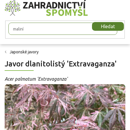
Přejít
na
obsah
Hledat
Japonské javory
Javor dlanitolistý 'Extravaganza'
Acer palmatum 'Extravaganza'