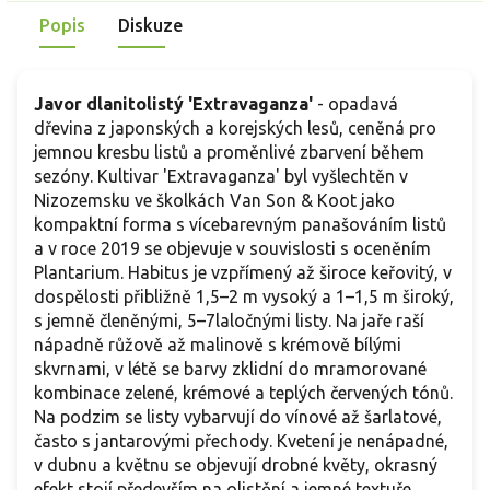
Popis
Diskuze
Javor dlanitolistý 'Extravaganza'
- opadavá
dřevina z japonských a korejských lesů, ceněná pro
jemnou kresbu listů a proměnlivé zbarvení během
sezóny. Kultivar 'Extravaganza' byl vyšlechtěn v
Nizozemsku ve školkách Van Son & Koot jako
kompaktní forma s vícebarevným panašováním listů
a v roce 2019 se objevuje v souvislosti s oceněním
Plantarium. Habitus je vzpřímený až široce keřovitý, v
dospělosti přibližně 1,5–2 m vysoký a 1–1,5 m široký,
s jemně členěnými, 5–7laločnými listy. Na jaře raší
nápadně růžově až malinově s krémově bílými
skvrnami, v létě se barvy zklidní do mramorované
kombinace zelené, krémové a teplých červených tónů.
Na podzim se listy vybarvují do vínové až šarlatové,
často s jantarovými přechody. Kvetení je nenápadné,
v dubnu a květnu se objevují drobné květy, okrasný
efekt stojí především na olistění a jemné textuře