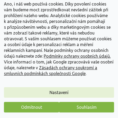
Vše o nákupu
í
Ano, i náš web používá cookies. Díky povolení cookies
vám budeme moct zprostředkovat nevšední zážitek při
prohlížení našeho webu. Analytické cookies používáme
Informace pro Vás
k analýze návštěvnosti, personalizační nám pomáhají
s přizpůsobením webu a díky marketingovým cookies se
Kontakujte nás
vám zobrazí takové reklamy, které vás nebudou
otravovat.
S vaším souhlasem můžeme používat cookies
a osobní údaje k personalizaci reklam a měření
reklamních kampaní. Naše podmínky ochrany osobních
údajů naleznete zde:
Podmínky ochrany osobních údajů.
Více informací o tom, jak Google zpracovává vaše osobní
údaje, naleznete v
Zásadách ochrany soukromí a
smluvních podmínkách společnosti Google
.
Vytvořil Shoptet
Nastavení
Copyright 2026
Zahradnictví Spomyšl
. Všechna práva
Odmítnout
Souhlasím
vyhrazena.
Máme pro vás malý dárek