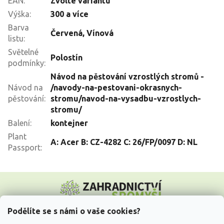
EAN
:
Zvolte variantu
Výška
:
300 a více
Barva
Červená
,
Vínová
listu
:
Světelné
Polostín
podmínky
:
Návod na pěstování vzrostlých stromů -
Návod na
/navody-na-pestovani-okrasnych-
pěstování
:
stromu/navod-na-vysadbu-vzrostlych-
stromu/
Balení
:
kontejner
Plant
A: Acer B: CZ-4282 C: 26/FP/0097 D: NL
Passport
:
Z
á
p
a
Podělíte se s námi o vaše cookies?
t