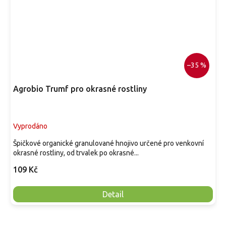
–35 %
Agrobio Trumf pro okrasné rostliny
Vyprodáno
Špičkové organické granulované hnojivo určené pro venkovní
okrasné rostliny, od trvalek po okrasné...
109 Kč
Detail