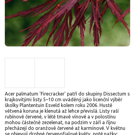
Acer palmatum 'Firecracker' patří do skupiny Dissectum s
krajkovitými listy 5–10 cm uváděný jako licenční výběr
školky Plantentuin Esveld kolem roku 2006. Hustě
větvená koruna je klenutá až lehce převislá. Listy raší
rubínově červené, v létě tmavě vínové a v polostínu
mohou částečně zezelenat, na podzim v září a říjnu
přecházejí do oranžově červené až karmínové. V květnu
se objevují drobné červenofialové květy, poté nažky;