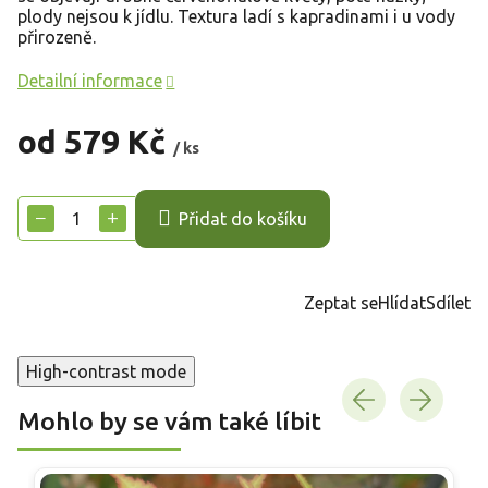
plody nejsou k jídlu. Textura ladí s kapradinami i u vody
přirozeně.
Detailní informace
od
579 Kč
/ ks
Měrná
cena:
−
+
Přidat do košíku
Zeptat se
Hlídat
Sdílet
High-contrast mode
Mohlo by se vám také líbit