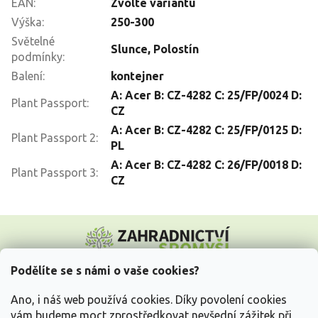
EAN
:
Zvolte variantu
Výška
:
250-300
Světelné
Slunce
,
Polostín
podmínky
:
Balení
:
kontejner
A: Acer B: CZ-4282 C: 25/FP/0024 D:
Plant Passport
:
CZ
A: Acer B: CZ-4282 C: 25/FP/0125 D:
Plant Passport 2
:
PL
A: Acer B: CZ-4282 C: 26/FP/0018 D:
Plant Passport 3
:
CZ
Z
á
p
a
Podělíte se s námi o vaše cookies?
t
Vše o nákupu
í
Ano, i náš web používá cookies. Díky povolení cookies
vám budeme moct zprostředkovat nevšední zážitek při