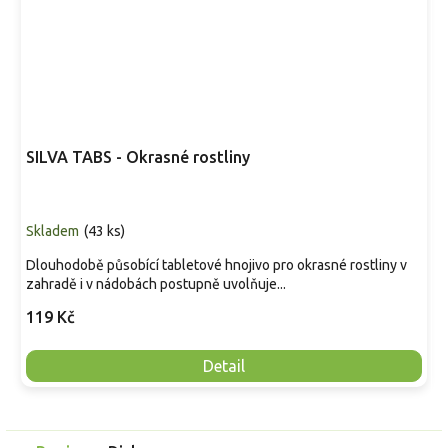
SILVA TABS - Okrasné rostliny
Skladem
(
43 ks
)
Dlouhodobě působící tabletové hnojivo pro okrasné rostliny v
zahradě i v nádobách postupně uvolňuje...
119 Kč
Detail