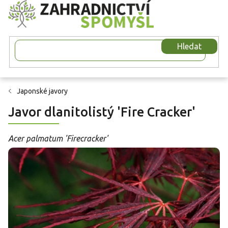
Přejít
na
obsah
Hledat
Japonské javory
Javor dlanitolistý 'Fire Cracker'
Acer palmatum 'Firecracker'