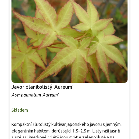
Javor dlanitolistý 'Aureum'
J
Acer palmatum 'Aureum'
A
Skladem
S
Kompaktní žlutolistý kultivar japonského javoru s jemným,
K
elegantním habitem, dorůstající 1,5–2,5 m. Listy raší jasně
z
žluté až limetkové, v létě jsou světle zelenožluté a na
h