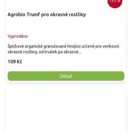
–35 %
Agrobio Trumf pro okrasné rostliny
Vyprodáno
Špičkové organické granulované hnojivo určené pro venkovní
okrasné rostliny, od trvalek po okrasné...
109 Kč
Detail