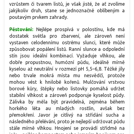
vzrůstem či tvarem listů, je však jisté, že ať zvolíme
jakýkoliv druh, stane se jednoznačně oblíbeným a
poutavým prvkem zahrady.
Pěstování:
Nejlépe prospívá v polostínu, kde má
dostatek světla pro zbarvení, ale zároveň není
vystaven celodennímu ostrému slunci, které může
způsobovat popálení listů. Ranní slunce a odpolední
stín jsou ideální kombinací. Vyžaduje vlhkou, ale
dobře propustnou, humózní půdu, ideálně mírně
kyselou až neutrální v rozmezí pH 5,5–6,8. Těžké jíly
nebo trvale mokrá místa mu nesvědčí, protože
mohou vést k hnilobě kořenů. Mulčování vrstvou
borové kůry, štěpky nebo listovky pomáhá udržet
stabilní vlhkost a zároveň podporuje kyselost půdy.
Zálivka by měla být pravidelná, zejména během
horkého léta au mladých rostlin, avšak bez
přemokření. Javor je citlivý na střídání sucha a
následného přelévání, proto je nejlepší udržovat půdu
stále mírně vlhkou. Hnojení se provádí střídmě na