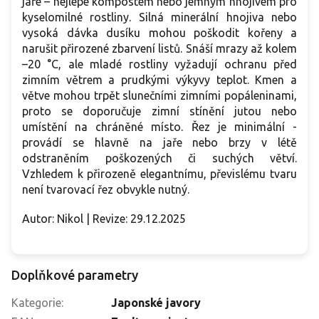
jaře – nejlépe kompostem nebo jemným hnojivem pro
kyselomilné rostliny. Silná minerální hnojiva nebo
vysoká dávka dusíku mohou poškodit kořeny a
narušit přirozené zbarvení listů. Snáší mrazy až kolem
–20 °C, ale mladé rostliny vyžadují ochranu před
zimním větrem a prudkými výkyvy teplot. Kmen a
větve mohou trpět slunečními zimními popáleninami,
proto se doporučuje zimní stínění jutou nebo
umístění na chráněné místo. Řez je minimální -
provádí se hlavně na jaře nebo brzy v létě
odstraněním poškozených či suchých větví.
Vzhledem k přirozeně elegantnímu, převislému tvaru
není tvarovací řez obvykle nutný.
Autor: Nikol | Revize: 29.12.2025
Doplňkové parametry
Kategorie
:
Japonské javory