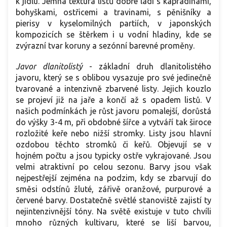
k jídlu. Jemná textura listů dobře ladí s kapradinami,
bohyškami, ostřicemi a travinami, s pěnišníky a
pierisy v kyselomilných partiích, v japonských
kompozicích se štěrkem i u vodní hladiny, kde se
zvýrazní tvar koruny a sezónní barevné proměny.
Javor dlanitolistý
-
základní druh dlanitolistého
javoru, který se s oblibou vysazuje pro své jedinečně
tvarované a intenzivně zbarvené listy. Jejich kouzlo
se projeví již na jaře a končí až s opadem listů. V
našich podmínkách je růst javoru pomalejší, dorůstá
do výšky 3-4 m, při obdobné šířce a vytváří tak široce
rozložité keře nebo nižší stromky. Listy jsou hlavní
ozdobou těchto stromků či keřů. Objevují se v
hojném počtu a jsou typicky ostře vykrajované. Jsou
velmi atraktivní po celou sezonu. Barvy jsou však
nejpestřejší zejména na podzim, kdy se zbarvují do
směsi odstínů žluté, zářivě oranžové, purpurové a
červené barvy. Dostatečně světlé stanoviště zajistí ty
nejintenzivnější tóny. Na světě existuje v tuto chvíli
mnoho různých kultivaru, které se liší barvou,