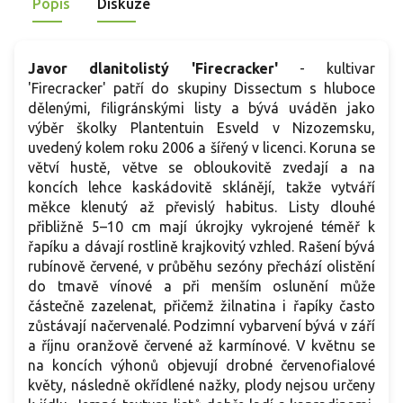
Popis
Diskuze
Javor dlanitolistý 'Firecracker'
- kultivar
'Firecracker' patří do skupiny Dissectum s hluboce
dělenými, filigránskými listy a bývá uváděn jako
výběr školky Plantentuin Esveld v Nizozemsku,
uvedený kolem roku 2006 a šířený v licenci. Koruna se
větví hustě, větve se obloukovitě zvedají a na
koncích lehce kaskádovitě sklánějí, takže vytváří
měkce klenutý až převislý habitus. Listy dlouhé
přibližně 5–10 cm mají úkrojky vykrojené téměř k
řapíku a dávají rostlině krajkovitý vzhled. Rašení bývá
rubínově červené, v průběhu sezóny přechází olistění
do tmavě vínové a při menším oslunění může
částečně zazelenat, přičemž žilnatina i řapíky často
zůstávají načervenalé. Podzimní vybarvení bývá v září
a říjnu oranžově červené až karmínové. V květnu se
na koncích výhonů objevují drobné červenofialové
květy, následně okřídlené nažky, plody nejsou určeny