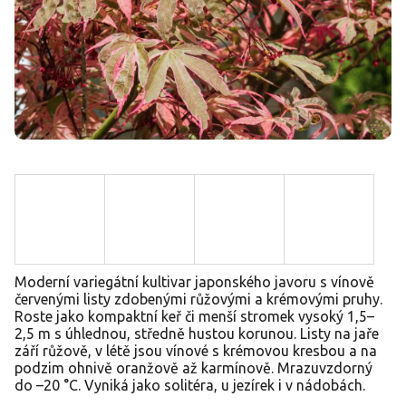
Moderní variegátní kultivar japonského javoru s vínově
červenými listy zdobenými růžovými a krémovými pruhy.
Roste jako kompaktní keř či menší stromek vysoký 1,5–
2,5 m s úhlednou, středně hustou korunou. Listy na jaře
září růžově, v létě jsou vínové s krémovou kresbou a na
podzim ohnivě oranžově až karmínově. Mrazuvzdorný
do –20 °C. Vyniká jako solitéra, u jezírek i v nádobách.