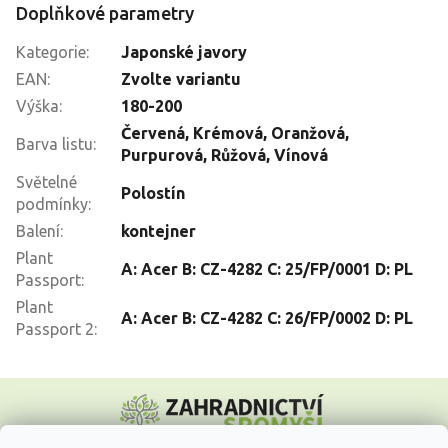
Doplňkové parametry
Kategorie
:
Japonské javory
EAN
:
Zvolte variantu
Výška
:
180-200
Červená
,
Krémová
,
Oranžová
,
Barva listu
:
Purpurová
,
Růžová
,
Vínová
Světelné
Polostín
podmínky
:
Balení
:
kontejner
Plant
A: Acer B: CZ-4282 C: 25/FP/0001 D: PL
Passport
:
Plant
A: Acer B: CZ-4282 C: 26/FP/0002 D: PL
Passport 2
:
Z
á
p