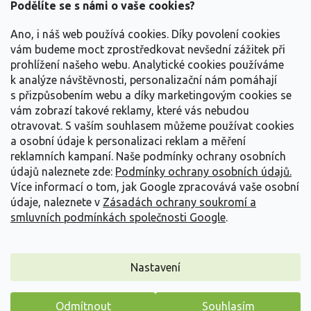
a
Podělíte se s námi o vaše cookies?
t
Vše o nákupu
í
Ano, i náš web používá cookies. Díky povolení cookies
vám budeme moct zprostředkovat nevšední zážitek při
prohlížení našeho webu. Analytické cookies používáme
Informace pro Vás
k analýze návštěvnosti, personalizační nám pomáhají
s přizpůsobením webu a díky marketingovým cookies se
Kontakujte nás
vám zobrazí takové reklamy, které vás nebudou
otravovat.
S vaším souhlasem můžeme používat cookies
a osobní údaje k personalizaci reklam a měření
reklamních kampaní. Naše podmínky ochrany osobních
údajů naleznete zde:
Podmínky ochrany osobních údajů.
Více informací o tom, jak Google zpracovává vaše osobní
údaje, naleznete v
Zásadách ochrany soukromí a
smluvních podmínkách společnosti Google
.
Vytvořil Shoptet
Nastavení
Copyright 2026
Zahradnictví Spomyšl
. Všechna práva
Odmítnout
Souhlasím