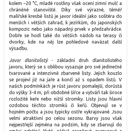
kolem –20 °C, mladé rostliny však ocení zimní mulč a
chráněné stanoviště. Díky své výrazné, téměř
malířské kresbě listů je javor ideální jako solitéra do
menších i větších zahrad, k jezírkům, do japonských
kompozic nebo jako nápadný prvek v předzahrádce.
Dobře se hodí také do větších nádob na terasy či
dvorky, kde na něj lze pohledově navázat další
výsadbu.
Javor dlanitolistý
-
základní druh dlanitolistého
javoru, který se s oblibou vysazuje pro své jedinečně
tvarované a intenzivně zbarvené listy. Jejich kouzlo
se projeví již na jaře a končí až s opadem listů. V
našich podmínkách je růst javoru pomalejší, dorůstá
do výšky 3-4 m, při obdobné šířce a vytváří tak široce
rozložité keře nebo nižší stromky. Listy jsou hlavní
ozdobou těchto stromků či keřů. Objevují se v
hojném počtu a jsou typicky ostře vykrajované. Jsou
velmi atraktivní po celou sezonu. Barvy jsou však
nejpestřejší zejména na podzim, kdy se zbarvují do
směsi odstínů žluté, zářivě oranžové, purpurové a