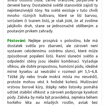
červené barvy. Dostatečně světlé stanoviště zajistí ty
nejintenzivnější tóny. Na světě existuje v tuto chvíli
mnoho různých kultivaru, které se liší barvou,
vzrůstem či tvarem listů, je však jisté, že ať zvolíme
jakýkoliv druh, stane se jednoznačně oblíbeným a
poutavým prvkem zahrady.
Pěstování:
Nejlépe prospívá v polostínu, kde má
dostatek světla pro zbarvení, ale zároveň není
vystaven celodennímu ostrému slunci, které může
způsobovat popálení listů. Ranní sluneční světlo a
odpolední stěny jsou ideální kombinací. Vyžaduje
vlhkou, ale dobře propustnou, humózní půdu, ideálně
mírně kyselou až neutrální v rozmezí pH 5,5–6,8.
Těžké jíly nebo trvale mokrá místa mu nesvědčí,
protože mohou vést k hnilobě kořenů. Mulčování
vrstvou borové kůry, štěpky nebo listovky pomáhá
udržet stabilní vlhkost a zároveň podporuje kyselost
půdy. Zálivka by měla být pravidelná, zejména během
horkého léta au mladých rostlin, avšak bez