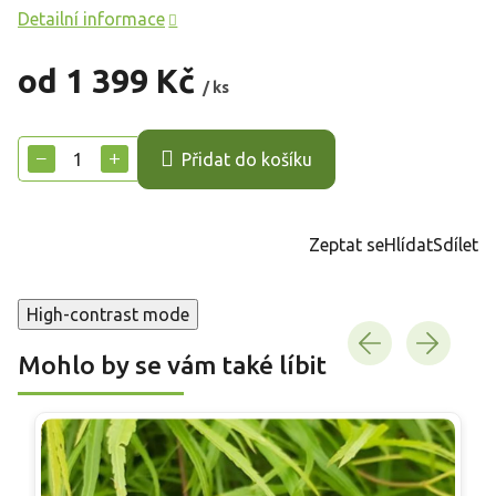
Detailní informace
od
1 399 Kč
/ ks
Měrná
cena:
−
+
Přidat do košíku
Zeptat se
Hlídat
Sdílet
High-contrast mode
Mohlo by se vám také líbit