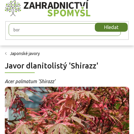
Přejít
na
obsah
Hledat
Japonské javory
Javor dlanitolistý 'Shirazz'
Acer palmatum 'Shirazz'