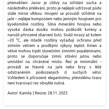
přemokření. Javor je citlivý na střídání sucha a
následného přelévání, proto je nejlepší udržovat půdu
stále mírně vlhkou. Hnojení se provádí střídmě na
jaře – nejlépe kompostem nebo jemným hnojivem pro
kyselomilné rostliny. Silná minerální hnojiva nebo
vysoká dávka dusíku mohou poškodit kořeny a
narušit přirozené zbarvení listů. Snáší mrazy až kolem
–20 °C, ale mladé rostliny vyžadují ochranu před
zimním větrem a prudkými výkyvy teplot. Kmen a
větve mohou trpět slunečními zimními popáleninami,
proto se doporučuje zimní stínění jutou nebo
umístění na chráněné místo. Řez je minimální -
provádí se hlavně na jaře nebo brzy v létě
odstraněním poškozených či suchých větví.
Vzhledem k přirozeně elegantnímu, převislému tvaru
není tvarovací rez obvykle nutná.
Autor: Kamila | Revize: 28.11. 2025