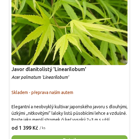
Javor dlanitolistý 'Linearilobum'
J
Acer palmatum 'Linearilobum'
A
Skladem - přeprava naším autem
S
Elegantní a neobvyklý kultivar japonského javoru s dlouhými,
P
úzkými „nitkovitými“ laloky listů působícími lehce a vzdušně.
p
Roste jako menší stromek či keř vysoký 2–3 m s užší,
r
elegantní korunou. Jarní listy jsou světle zelené až
D
od 1 399 Kč
o
/ ks
bronzové, v létě sytě zelené a na podzim žluto-oranžové až
s