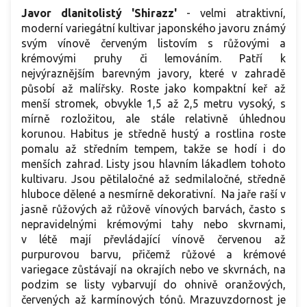
Javor dlanitolistý 'Shirazz'
- velmi atraktivní,
moderní variegátní kultivar japonského javoru známý
svým vínově červeným listovím s růžovými a
krémovými pruhy či lemováním. Patří k
nejvýraznějším barevným javory, které v zahradě
působí až malířsky. Roste jako kompaktní keř až
menší stromek, obvykle 1,5 až 2,5 metru vysoký, s
mírně rozložitou, ale stále relativně úhlednou
korunou. Habitus je středně hustý a rostlina roste
pomalu až středním tempem, takže se hodí i do
menších zahrad. Listy jsou hlavním lákadlem tohoto
kultivaru. Jsou pětilaločné až sedmilaločné, středně
hluboce dělené a nesmírně dekorativní. Na jaře raší v
jasně růžových až růžově vínových barvách, často s
nepravidelnými krémovými tahy nebo skvrnami,
v létě mají převládající vínově červenou až
purpurovou barvu, přičemž růžové a krémové
variegace zůstávají na okrajích nebo ve skvrnách, na
podzim se listy vybarvují do ohnivě oranžových,
červených až karmínových tónů. Mrazuvzdornost je