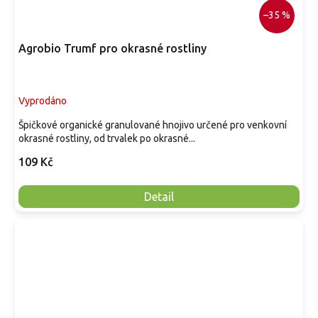
–35 %
Agrobio Trumf pro okrasné rostliny
Vyprodáno
Špičkové organické granulované hnojivo určené pro venkovní
okrasné rostliny, od trvalek po okrasné...
109 Kč
Detail