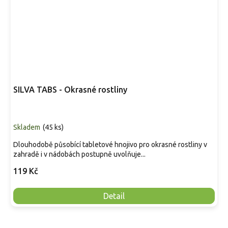
SILVA TABS - Okrasné rostliny
Skladem
(
45 ks
)
Dlouhodobě působící tabletové hnojivo pro okrasné rostliny v
zahradě i v nádobách postupně uvolňuje...
119 Kč
Detail