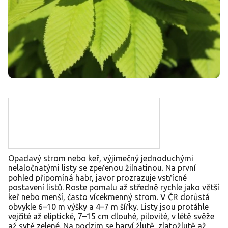
Opadavý strom nebo keř, výjimečný jednoduchými
nelaločnatými listy se zpeřenou žilnatinou. Na první
pohled připomíná habr, javor prozrazuje vstřícné
postavení listů. Roste pomalu až středně rychle jako větší
keř nebo menší, často vícekmenný strom. V ČR dorůstá
obvykle 6–10 m výšky a 4–7 m šířky. Listy jsou protáhle
vejčité až eliptické, 7–15 cm dlouhé, pilovité, v létě svěže
až sytě zelené. Na podzim se barví žlutě, zlatožlutě až