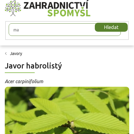
Přejít
na
obsah
Hledat
Javory
Javor habrolistý
Acer carpinifolium