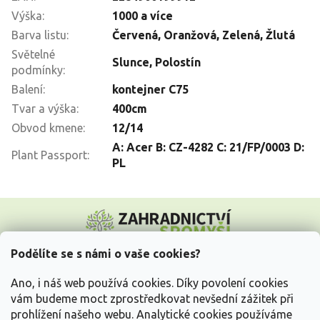
Výška
:
1000 a více
Barva listu
:
Červená, Oranžová, Zelená, Žlutá
Světelné
Slunce
,
Polostín
podmínky
:
Balení
:
kontejner C75
Tvar a výška
:
400cm
Obvod kmene
:
12/14
A: Acer B: CZ-4282 C: 21/FP/0003 D:
Plant Passport
:
PL
Z
á
p
a
Podělíte se s námi o vaše cookies?
t
Vše o nákupu
í
Ano, i náš web používá cookies. Díky povolení cookies
vám budeme moct zprostředkovat nevšední zážitek při
prohlížení našeho webu. Analytické cookies používáme
Informace pro Vás