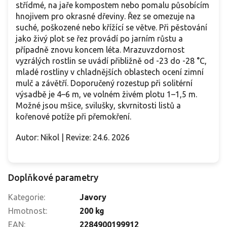
střídmé, na jaře kompostem nebo pomalu působícím
hnojivem pro okrasné dřeviny. Řez se omezuje na
suché, poškozené nebo křížící se větve. Při pěstování
jako živý plot se řez provádí po jarním růstu a
případně znovu koncem léta. Mrazuvzdornost
vyzrálých rostlin se uvádí přibližně od -23 do -28 °C,
mladé rostliny v chladnějších oblastech ocení zimní
mulč a závětří. Doporučený rozestup při solitérní
výsadbě je 4–6 m, ve volném živém plotu 1–1,5 m.
Možné jsou mšice, svilušky, skvrnitosti listů a
kořenové potíže při přemokření.
Autor: Nikol | Revize: 24.6. 2026
Doplňkové parametry
Kategorie
:
Javory
Hmotnost
:
200 kg
EAN
:
2284900199912