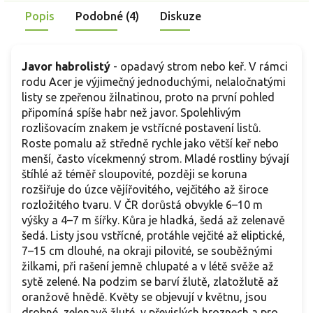
Popis
Podobné (4)
Diskuze
Javor habrolistý
- opadavý strom nebo keř. V rámci
rodu Acer je výjimečný jednoduchými, nelaločnatými
listy se zpeřenou žilnatinou, proto na první pohled
připomíná spíše habr než javor. Spolehlivým
rozlišovacím znakem je vstřícné postavení listů.
Roste pomalu až středně rychle jako větší keř nebo
menší, často vícekmenný strom. Mladé rostliny bývají
štíhlé až téměř sloupovité, později se koruna
rozšiřuje do úzce vějířovitého, vejčitého až široce
rozložitého tvaru. V ČR dorůstá obvykle 6–10 m
výšky a 4–7 m šířky. Kůra je hladká, šedá až zelenavě
šedá. Listy jsou vstřícné, protáhle vejčité až eliptické,
7–15 cm dlouhé, na okraji pilovité, se souběžnými
žilkami, při rašení jemně chlupaté a v létě svěže až
sytě zelené. Na podzim se barví žlutě, zlatožlutě až
oranžově hnědě. Květy se objevují v květnu, jsou
drobné, zelenavě žluté, v převislých hroznech a pro