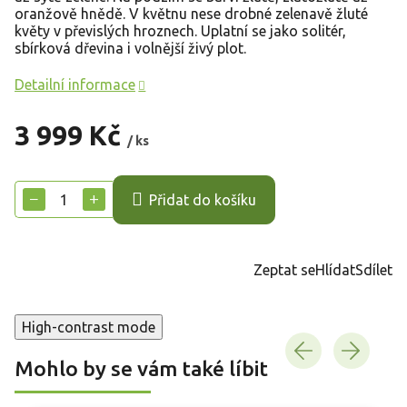
oranžově hnědě. V květnu nese drobné zelenavě žluté
květy v převislých hroznech. Uplatní se jako solitér,
sbírková dřevina i volnější živý plot.
Detailní informace
3 999 Kč
/ ks
Měrná
cena:
−
+
Přidat do košíku
Zeptat se
Hlídat
Sdílet
High-contrast mode
Mohlo by se vám také líbit