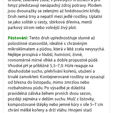
hmyz představují nenápadný zdroj potravy. Plodem
jsou dvounažky se zelenými až hnědnoucími křídly.
Druh nemá trny a nepatří mezi jedlé rostliny. Uplatní
se jako solitér u cesty, sbírková dřevina, menší
parkový strom nebo volnější živý plot.
Pěstování:
Tento druh upřednostňuje slunné až
polostinné stanoviště, ideálně s chráněným
mikroklimatem a půdou, která v létě zcela nevysychá.
Nejlépe prospívá v hlubší, humózní, živné,
rovnoměrně mírně vlhké a dobře propustné půdě.
Vhodné pH je přibližně 5,5–7,0. Hůře reaguje na
dlouhodobé sucho, přehřívání kořenů, utužení a
trvalé zamokření. Kontejnerované rostliny se vysazují
od března do listopadu, mimo zmrzlou nebo
rozbahněnou půdu. Po výsadbě je důležitá
pravidelná zálivka během prvních dvou sezon,
později zejména v delším suchu. Mulč z listovky,
kompostované štěpky nebo jemné kůry v síle 5–7 cm
chrání mělké kořeny a drží vláhu. Hnojení stačí