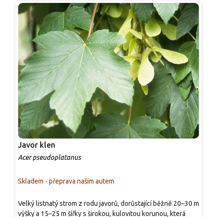
Javor klen
J
Acer pseudoplatanus
A
Skladem - přeprava naším autem
S
N
Velký listnatý strom z rodu javorů, dorůstající běžně 20–30 m
k
výšky a 15–25 m šířky s širokou, kulovitou korunou, která