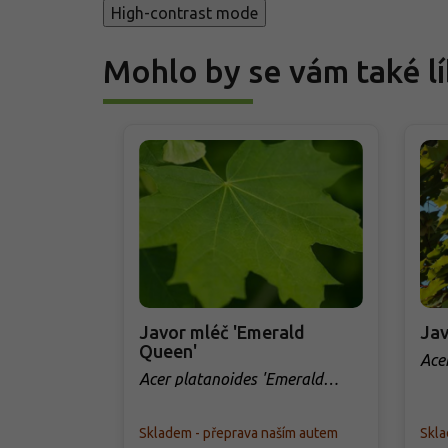
High-contrast mode
Mohlo by se vám také lí
Javor mléč 'Emerald
Jav
Queen'
Acer
Acer platanoides 'Emerald
Queen'
Skladem - přeprava naším autem
Skla