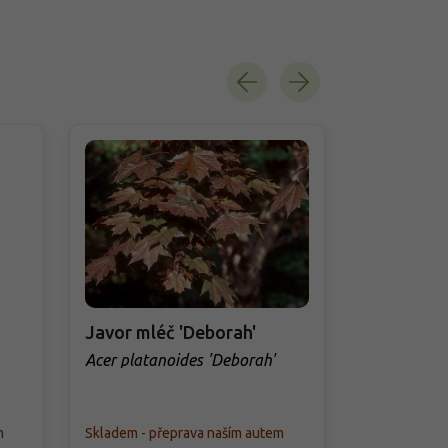
Javor mléč 'Deborah'
Javor bab
Caldwell'
Acer platanoides 'Deborah'
Acer campes
Caldwell'
m
Skladem - přeprava naším autem
Skladem - př