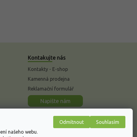
Kontakujte nás
Kontakty - E-shop
Kamenná prodejna
Reklamační formulář
n
Napište nám
Odmítnout
Souhlasím
žení našeho webu.