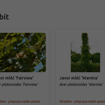
bit
or mléč 'Fairview'
Javor mléč 'Warmia'
 platanoides 'Fairview'
Acer platanoides 'Warmia'
dem - přeprava naším autem
Skladem - přeprava naším aute