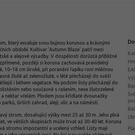
Do
om, který exceluje svou bujnou korunou a krásnými
ích období. Kultivar 'Autumn Blaze' patří mezi
Kat
tské a alejové výsadby. V dospělosti dorůstá přibližně
Hm
vzpřímeně, později si koruna zachovává pravidelný
očné, 10–18 cm široké, při poranění řapíku roní mléčnou
EA
jasně žluté až zelenožluté, v létě přecházejí do svěží
Vý
tlejší i během vegetace. Na podzim listy přecházejí do
Bar
 olistěním nebo současně s rašením, nese žlutozelené
Svě
yl a nektar včelám. Plodem jsou křídlaté dvounažky
po
parků, širších zahrad, alejí, ulic a na náměstí.
Bal
avý strom, dosahující výšky mezi 25 až 30 m. Jeho plná
Ob
let, ve větších skupinách může trvat až 30-40 let. Koruna
ává stromu impozantní a ucelený vzhled. Listy mají
Pla
ím z jeho výrazných rysů. Na líci jsou svěže až tmavě