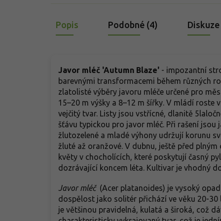
Popis
Podobné (4)
Diskuze
Javor mléč 'Autumn Blaze'
-
impozantní str
barevnými transformacemi během různých ročn
zlatolisté výběry javoru mléče určené pro měs
15–20 m výšky a 8–12 m šířky. V mládí roste 
vejčitý tvar. Listy jsou vstřícné, dlanitě 5lal
šťávu typickou pro javor mléč. Při rašení jsou 
žlutozelené a mladé výhony udržují korunu svě
žluté až oranžové. V dubnu, ještě před plným
květy v chocholících, které poskytují časný p
dozrávající koncem léta. Kultivar je vhodný do 
Javor mléč
(Acer platanoides) je vysoký opad
dospělost jako solitér přichází ve věku 20-30 
je většinou pravidelná, kulatá a široká, což d
charakteristicky vykrajovaný tvar, což je jedn