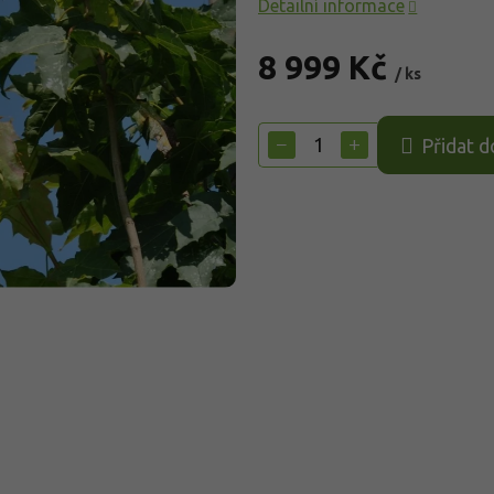
Detailní informace
8 999 Kč
/ ks
Měrná
cena:
−
+
Přidat d