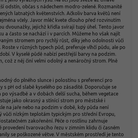
ejší odstín, občas s nádechem modro-zelené. Rozmanité
ených latnatých květenstvích. Ačkoliv barva květů není
zejména včely. Javor mléč kvete dlouho před rozvinutím
sou dvounažky, jejichž křídla svírají tupý úhel. Tento javor
u a často se nachází i v parcích. Můžeme ho však najít
vaným stromem pro rychlý růst, díky jeho odolnosti vůči
Roste v různých typech půd, preferuje vlhčí půdu, ale po
bí. V kyselé půdě nabízí pestřejší barvy na podzim.
, což z něj činí velmi odolný a nenáročný strom. Plně
hodný do plného slunce i polostínu s preferencí pro
dy s pH od slabě kyselého po zásadité. Doporučuje se
ch po výsadbě a v dobách delší sucha, během vegetace
tuje jako okrasný a stínící strom pro městské i
le na jaře nebo na podzim v době, kdy půda není
 vůči nízkým teplotám typickým pro střední Evropu,
 dostatečném zakořenění. Péče o rostlinu zahrnuje
é provedení tvarovacího řezu v zimním klidu či časném
ranily se poškozené větve. V městském prostředí je tento