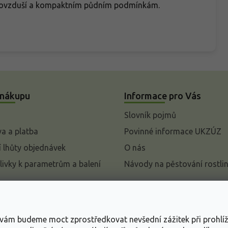
ění ovzduší a kompaktním půdním podmínkám.
 nákupu
Informace pro Vás
Slovník pojmů
a a platba
Povinné informace UKZÚZ
 lhůty objednávek
O nás
livky k parametrům a balení
Návody na pěstování rostli
pení od kupní smlouvy
mace
s vám budeme moct zprostředkovat nevšední zážitek při prohlí
ace o ochraně osobních