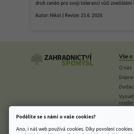
druh ceněn pro svoji toleranci vůči znečišt
Autor: Nikol | Revize: 25.6. 2026
Z
á
Vše o
p
a
O nás
t
í
Doprav
Dodací
Vysvět
rostlin
Odstou
Podělíte se s námi o vaše cookies?
Rekla
Ano, i náš web používá cookies. Díky povolení cookie
Inform