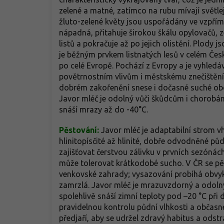
zelené a matné, zatímco na rubu mívají světl
žluto-zelené květy jsou uspořádány ve vzpřím
nápadná, přitahuje širokou škálu opylovačů, 
listů a pokračuje až po jejich olistění. Plody j
je běžným prvkem listnatých lesů v celém Česk
po celé Evropě. Pochází z Evropy a je vyhledá
povětrnostním vlivům i městskému znečištění. 
dobrém zakořenění snese i dočasné suché obdo
Javor mléč je odolný vůči škůdcům i chorobám
snáší mrazy až do -40°C.
Pěstování:
Javor mléč je adaptabilní strom v
hlinitopísčité až hlinité, dobře odvodněné pů
zajišťovat čerstvou zálivku v prvních sezóná
může tolerovat krátkodobé sucho. V ČR se pěs
venkovské zahrady; vysazování probíhá obvyk
zamrzlá. Javor mléč je mrazuvzdorný a odolný
spolehlivě snáší zimní teploty pod –20 °C při
pravidelnou kontrolu půdní vlhkosti a občasn
předjaří, aby se udržel zdravý habitus a odst