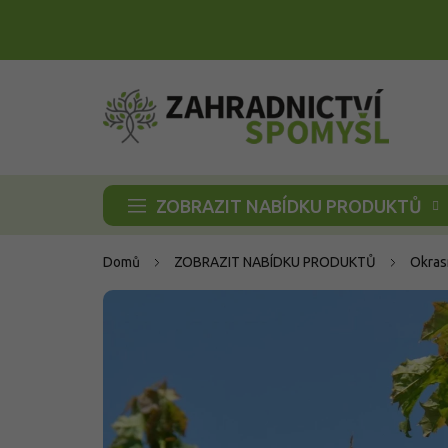
Přejít
na
obsah
ZOBRAZIT NABÍDKU PRODUKTŮ
Domů
ZOBRAZIT NABÍDKU PRODUKTŮ
Okras