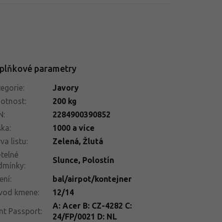
plňkové parametry
egorie
:
Javory
otnost
:
200 kg
N
:
2284900390852
ška
:
1000 a více
va listu
:
Zelená, Žlutá
telné
Slunce
,
Polostín
dmínky
:
ení
:
bal/airpot/kontejner
vod kmene
:
12/14
A: Acer B: CZ-4282 C:
nt Passport
:
24/FP/0021 D: NL