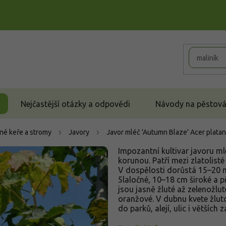
Nejčastější otázky a odpovědi
Návody na pěstován
né keře a stromy
Javory
Javor mléč 'Autumn Blaze'
Acer plata
Impozantní kultivar javoru ml
korunou. Patří mezi zlatolist
V dospělosti dorůstá 15–20 m 
5laločné, 10–18 cm široké a př
jsou jasně žluté až zelenožlut
oranžové. V dubnu kvete žlut
do parků, alejí, ulic i větších 