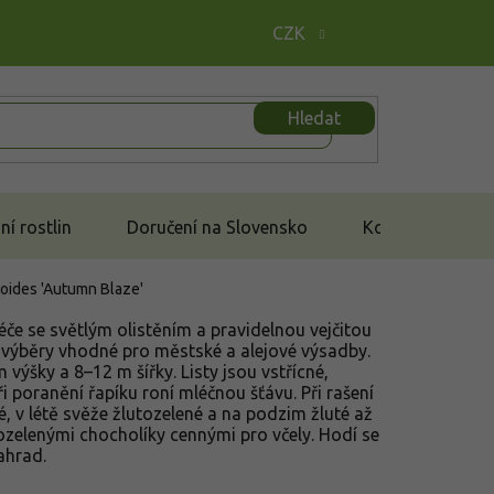
CZK
Hledat
í rostlin
Doručení na Slovensko
Kontakt
noides 'Autumn Blaze'
éče se světlým olistěním a pravidelnou vejčitou
é výběry vhodné pro městské a alejové výsadby.
výšky a 8–12 m šířky. Listy jsou vstřícné,
i poranění řapíku roní mléčnou šťávu. Při rašení
é, v létě svěže žlutozelené a na podzim žluté až
ozelenými chocholíky cennými pro včely. Hodí se
zahrad.