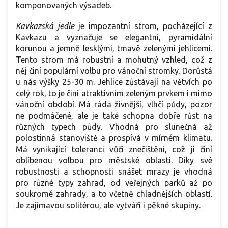
komponovaných výsadeb.
Kavkazská jedle
je impozantní strom, pocházející z
Kavkazu a vyznačuje se elegantní, pyramidální
korunou a jemně lesklými, tmavě zelenými jehlicemi.
Tento strom má robustní a mohutný vzhled, což z
něj činí populární volbu pro vánoční stromky. Dorůstá
u nás výšky 25-30 m. Jehlice zůstávají na větvích po
celý rok, to je činí atraktivním zeleným prvkem i mimo
vánoční období. Má ráda živnější, vlhčí půdy, pozor
ne podmáčené, ale je také schopna dobře růst na
různých typech půdy. Vhodná pro slunečná až
polostinná stanoviště a prospívá v mírném klimatu.
Má vynikající toleranci vůči znečištění, což ji činí
oblíbenou volbou pro městské oblasti. Díky své
robustnosti a schopnosti snášet mrazy je vhodná
pro různé typy zahrad, od veřejných parků až po
soukromé zahrady, a to včetně chladnějších oblastí.
Je zajímavou solitérou, ale vytváří i pěkné skupiny.