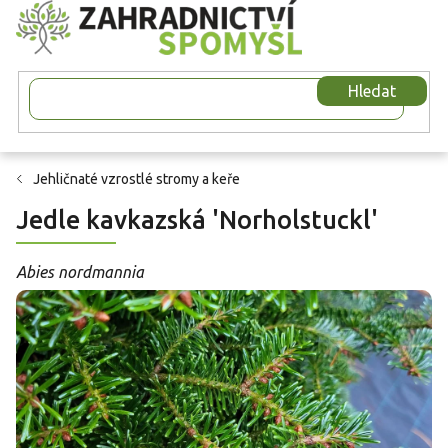
Přejít
na
obsah
Hledat
Jehličnaté vzrostlé stromy a keře
Jedle kavkazská 'Norholstuckl'
Abies nordmannia