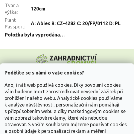
Tvar a
120cm
výška
:
Plant
A: Abies B: CZ-4282 C: 20/FP/0112 D: PL
Passport
:
Položka byla vyprodána…
Z
á
p
a
Podělíte se s námi o vaše cookies?
t
Vše o nákupu
í
Ano, i náš web používá cookies. Díky povolení cookies
vám budeme moct zprostředkovat nevšední zážitek při
prohlížení našeho webu. Analytické cookies používáme
Informace pro Vás
k analýze návštěvnosti, personalizační nám pomáhají
s přizpůsobením webu a díky marketingovým cookies se
Kontakujte nás
vám zobrazí takové reklamy, které vás nebudou
otravovat.
S vaším souhlasem můžeme používat cookies
a osobní údaje k personalizaci reklam a měření