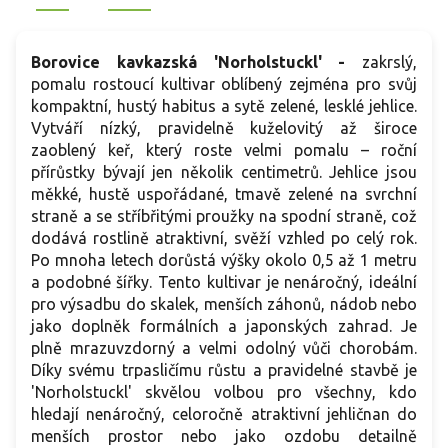
jehličnany či listnáči.
z
Borovice kavkazská 'Norholstuckl' -
zakrslý,
pomalu rostoucí kultivar oblíbený zejména pro svůj
kompaktní, hustý habitus a sytě zelené, lesklé jehlice.
Vytváří nízký, pravidelně kuželovitý až široce
zaoblený keř, který roste velmi pomalu – roční
přírůstky bývají jen několik centimetrů. Jehlice jsou
měkké, hustě uspořádané, tmavě zelené na svrchní
straně a se stříbřitými proužky na spodní straně, což
dodává rostlině atraktivní, svěží vzhled po celý rok.
Po mnoha letech dorůstá výšky okolo 0,5 až 1 metru
a podobné šířky. Tento kultivar je nenáročný, ideální
pro výsadbu do skalek, menších záhonů, nádob nebo
jako doplněk formálních a japonských zahrad. Je
plně mrazuvzdorný a velmi odolný vůči chorobám.
Díky svému trpasličímu růstu a pravidelné stavbě je
'Norholstuckl' skvělou volbou pro všechny, kdo
hledají nenáročný, celoročně atraktivní jehličnan do
menších prostor nebo jako ozdobu detailně