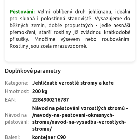
Pěstování:
Velmi oblíbený druh jehličnanu, ideální
pro slunná i polostinná stanoviště. Vysazujeme do
běžných zemin, dobře propustných - jedle nesnáší
přemokření, starší rostliny již zvládnou krátkodobé
přísušky. Množíme výsevem nebo roubováním.
Rostliny jsou zcela mrazuvzdorné.
Doplňkové parametry
Kategorie
:
Jehličnaté vzrostlé stromy a keře
Hmotnost
:
200 kg
EAN
:
2284900216787
Návod na pěstování vzrostlých stromů -
Návod na
/navody-na-pestovani-okrasnych-
pěstování
:
stromu/navod-na-vysadbu-vzrostlych-
stromu/
Balení
:
kontejner C90