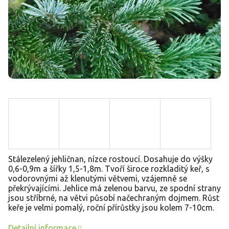
Stálezelený jehličnan, nízce rostoucí. Dosahuje do výšky
0,6-0,9m a šířky 1,5-1,8m. Tvoří široce rozkladitý keř, s
vodorovnými až klenutými větvemi, vzájemně se
překrývajícími. Jehlice má zelenou barvu, ze spodní strany
jsou stříbrné, na větvi působí načechraným dojmem. Růst
keře je velmi pomalý, roční přírůstky jsou kolem 7-10cm.
Detailní informace