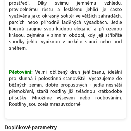
prostředí. Díky svému jemnému vzhledu,
pravidelnému růstu a lesklému jehličí je často
využívána jako okrasný solitér ve větších zahradách,
parcích nebo přírodně laděných výsadbách. Jedle
líbezná zaujme svou klidnou elegancí a přirozenou
krásou, zejména v zimním období, kdy její stříbřité
spodky jehlic vyniknou v nízkém slunci nebo pod
sněhem.
Pěstování:
Velmi oblíbený druh jehličnanu, ideální
pro slunná i polostinná stanoviště. Vysazujeme do
běžných zemin, dobře propustných - jedle nesnáší
přemokření, starší rostliny již zvládnou krátkodobé
přísušky. Množíme výsevem nebo roubováním.
Rostliny jsou zcela mrazuvzdorné.
Doplňkové parametry