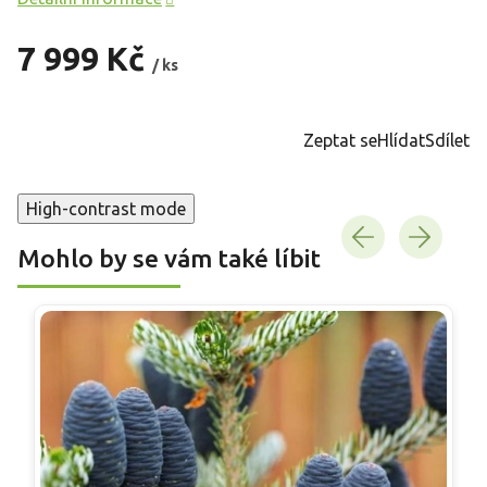
7 999 Kč
/ ks
Měrná
cena:
Zeptat se
Hlídat
Sdílet
High-contrast mode
Mohlo by se vám také líbit