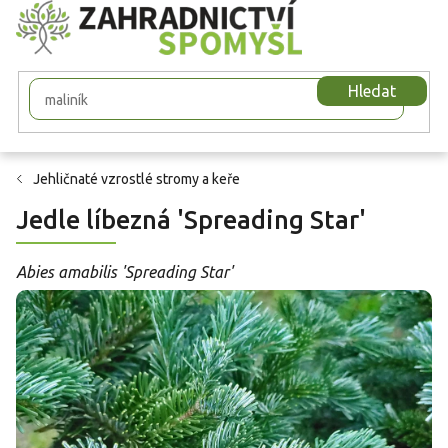
Přejít
na
obsah
Hledat
Jehličnaté vzrostlé stromy a keře
Jedle líbezná 'Spreading Star'
Abies amabilis 'Spreading Star'