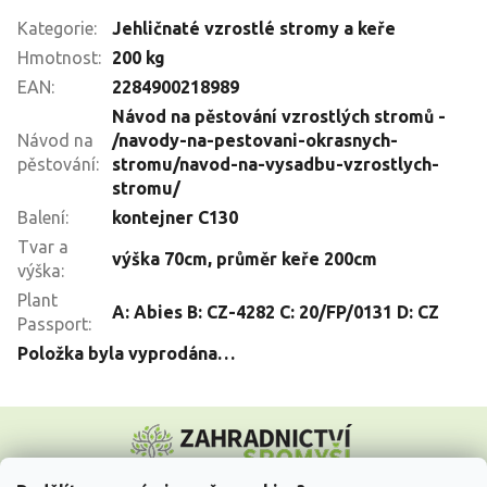
Kategorie
:
Jehličnaté vzrostlé stromy a keře
Hmotnost
:
200 kg
EAN
:
2284900218989
Návod na pěstování vzrostlých stromů -
Návod na
/navody-na-pestovani-okrasnych-
pěstování
:
stromu/navod-na-vysadbu-vzrostlych-
stromu/
Balení
:
kontejner C130
Tvar a
výška 70cm, průměr keře 200cm
výška
:
Plant
A: Abies B: CZ-4282 C: 20/FP/0131 D: CZ
Passport
:
Položka byla vyprodána…
Z
á
p