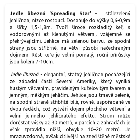
Jedle líbezná 'Spreading Star' -
stálezelený
jehličnan, nízce rostoucí. Dosahuje do výšky 0,6-0,9m
a šířky 1,5-1,8m. Tvoří široce rozkladitý keř, s
vodorovnými až klenutými větvemi, vzájemně se
překrývajícími. Jehlice má zelenou barvu, ze spodní
strany jsou stříbrné, na větvi působí načechraným
dojmem. Růst keře je velmi pomalý, roční přírůstky
jsou kolem 7-10cm.
Jedle líbezná
-
elegantní, statný jehličnan pocházející
ze západní části Severní Ameriky, který vyniká
hustým větvením, pravidelným kuželovitým tvarem a
jemným, měkkým jehličím. Jehlice jsou tmavě zelené,
na spodní straně stříbřitě bílé, rovné, uspořádané ve
dvou řadách, což vytváří dojem plochého větvení a
velmi jemného jehličnatého efektu. Strom může
dorůstat výšky až 30 metrů, v parcích a zahradách je
však zpravidla nižší, obvykle 10–20 metrů. Je
mrazuvzdorná, avšak citlivější na znečištěné městské