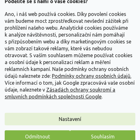
a
Podělíte se s námi o vaše cookies?
t
Vše o nákupu
í
Ano, i náš web používá cookies. Díky povolení cookies
vám budeme moct zprostředkovat nevšední zážitek při
prohlížení našeho webu. Analytické cookies používáme
Informace pro Vás
k analýze návštěvnosti, personalizační nám pomáhají
s přizpůsobením webu a díky marketingovým cookies se
Kontakujte nás
vám zobrazí takové reklamy, které vás nebudou
otravovat.
S vaším souhlasem můžeme používat cookies
a osobní údaje k personalizaci reklam a měření
reklamních kampaní. Naše podmínky ochrany osobních
údajů naleznete zde:
Podmínky ochrany osobních údajů.
Více informací o tom, jak Google zpracovává vaše osobní
údaje, naleznete v
Zásadách ochrany soukromí a
smluvních podmínkách společnosti Google
.
Vytvořil Shoptet
Nastavení
Copyright 2026
Zahradnictví Spomyšl
. Všechna práva
Odmítnout
Souhlasím