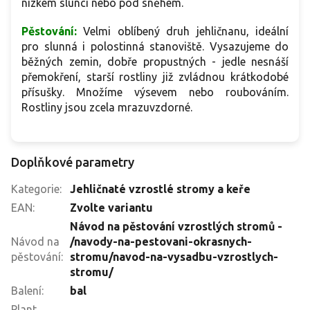
nízkém slunci nebo pod sněhem.
Pěstování:
Velmi oblíbený druh jehličnanu, ideální
pro slunná i polostinná stanoviště. Vysazujeme do
běžných zemin, dobře propustných - jedle nesnáší
přemokření, starší rostliny již zvládnou krátkodobé
přísušky. Množíme výsevem nebo roubováním.
Rostliny jsou zcela mrazuvzdorné.
Doplňkové parametry
Kategorie
:
Jehličnaté vzrostlé stromy a keře
EAN
:
Zvolte variantu
Návod na pěstování vzrostlých stromů -
Návod na
/navody-na-pestovani-okrasnych-
pěstování
:
stromu/navod-na-vysadbu-vzrostlych-
stromu/
Balení
:
bal
Plant