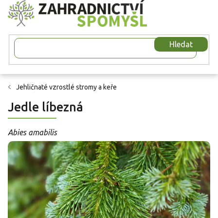
Přejít
na
obsah
Hledat
Jehličnaté vzrostlé stromy a keře
Jedle líbezná
Abies amabilis