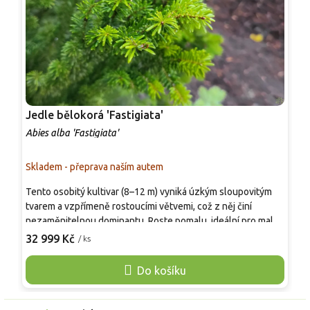
Jedle bělokorá 'Fastigiata'
J
Abies alba 'Fastigiata'
A
Skladem - přeprava naším autem
S
Tento osobitý kultivar (8–12 m) vyniká úzkým sloupovitým
S
tvarem a vzpřímeně rostoucími větvemi, což z něj činí
a
nezaměnitelnou dominantu. Roste pomalu, ideální pro malé
j
zahrady, aleje či vertikální solitéry v moderních kompozicích.
32 999 Kč
/ ks
s
o
Jeho znakem je striktně vzpřímený habitus a husté tmavě
r
zelené jehlice se stříbřitými pruhy na rubu. Kultivar je ceněn
Do košíku
m
pro vnesení vertikálního prvku bez nutnosti velkého
prostoru. Pevné větve výborně snášejí zatížení sněhem. V
zahradě se uplatní jako nepřehlédnutelný prvek, součást