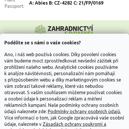
A: Abies B: CZ-4282 C: 21/FP/0169
Passport
:
Z
á
p
a
Podělíte se s námi o vaše cookies?
t
Vše o nákupu
í
Ano, i náš web používá cookies. Díky povolení cookies
vám budeme moct zprostředkovat nevšední zážitek při
prohlížení našeho webu. Analytické cookies používáme
Informace pro Vás
k analýze návštěvnosti, personalizační nám pomáhají
s přizpůsobením webu a díky marketingovým cookies se
Kontakujte nás
vám zobrazí takové reklamy, které vás nebudou
otravovat.
S vaším souhlasem můžeme používat cookies
a osobní údaje k personalizaci reklam a měření
reklamních kampaní. Naše podmínky ochrany osobních
údajů naleznete zde:
Podmínky ochrany osobních údajů.
Více informací o tom, jak Google zpracovává vaše osobní
údaje, naleznete v
Zásadách ochrany soukromí a