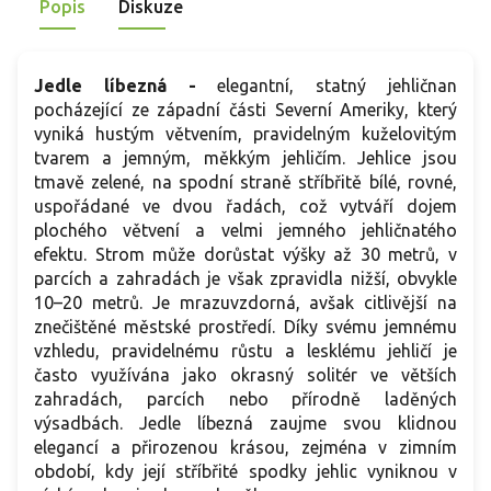
Popis
Diskuze
skupinových výsadeb či reprezentativní solitér.
Jedle líbezná -
elegantní, statný jehličnan
pocházející ze západní části Severní Ameriky, který
vyniká hustým větvením, pravidelným kuželovitým
tvarem a jemným, měkkým jehličím. Jehlice jsou
tmavě zelené, na spodní straně stříbřitě bílé, rovné,
uspořádané ve dvou řadách, což vytváří dojem
plochého větvení a velmi jemného jehličnatého
efektu. Strom může dorůstat výšky až 30 metrů, v
parcích a zahradách je však zpravidla nižší, obvykle
10–20 metrů. Je mrazuvzdorná, avšak citlivější na
znečištěné městské prostředí. Díky svému jemnému
vzhledu, pravidelnému růstu a lesklému jehličí je
často využívána jako okrasný solitér ve větších
zahradách, parcích nebo přírodně laděných
výsadbách. Jedle líbezná zaujme svou klidnou
elegancí a přirozenou krásou, zejména v zimním
období, kdy její stříbřité spodky jehlic vyniknou v