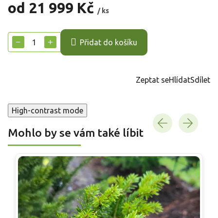
od
21 999 Kč
/ ks
Měrná
cena:
−
+
Přidat do košíku
Zeptat se
Hlídat
Sdílet
High-contrast mode
Mohlo by se vám také líbit