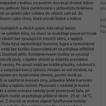
nenápadné v květnu, na podzim dozrávají drobné šištice
Ná
no jedlovec bývá zaměňováno s jedovatými bolehlavy,
pěs
ruh se uplatní jako solitéra do větších zahrad, do
inami i jako clona, která působí klidně a měkce.
Bal
Pla
ladnějších a vlhčích poloh, kde netrpí letním
Pa
 ve světlém stínu, na slunci se osvědčuje pouze při trvale
 závětří bez vysušujících zimních větrů, v teplých
u. Půda bývá nejvhodnější humózní, kyprá a rovnoměrně
ve vodě bez kyslíku. Doporučené pH se pohybuje přibližně
žloutnutí jehlic. Kontejnerované rostliny se vysazují
mrzlé půdy, v teplém období je důležitá pravidelná
2 sezóny. Po ujmutí snáší jen krátké přísušky, odolnost k
y a zasychání konců výhonů. Hnojení se volí střídmé, na
ivem pro kyselomilné dřeviny, pozdní dusík po
dí se sanitárně koncem zimy, případně lehké tvarování
e vláhu a teplotu kořenů. Pěstování v nádobě je možné
náž a zimní ochrana nádoby proti promrznutí balu, při
lých rostlin se pohybuje přibližně okolo -29 až -34 °C,
ání. Z chorob se mohou objevit fytoftorové hniloby