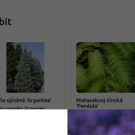
bit
le ojíněná 'Argentea'
Metasekvoj čínská
'Pendula'
es concolor 'Argentea'
Metasequoia glyptostroboi
'Pendula'
dem - přeprava naším autem
Skladem - přeprava naším aute