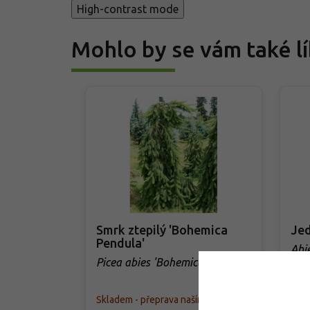
High-contrast mode
Mohlo by se vám také lí
Smrk ztepilý 'Bohemica
Jed
Pendula'
Abi
Picea abies 'Bohemica Pendula'
Skladem - přeprava naším autem
Skla