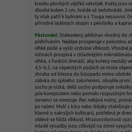
kresbu plochých vějířků větviček. Květy jsou 
dlouhé kolem 2 cm, hnědé až šedohnědé. Jmé
ty však patří k bylinám a s Tsuga nesouvisí. D
přírodně laděných skupin s pěnišníky a kaprad
Pěstování:
Stálezelený jehličnan vhodný do ch
přehříváním. Nejlépe prosperuje v polostínu až
vlhké půdě a vyšší vzdušné vlhkosti. Vhodné je
nížinách prospívá v chladnějším mikroklimat
vlhká, s funkční drenáží, aby kořeny nestály 
4,5–6,5, na vápenitých půdách se může objevit 
zhruba od března do listopadu mimo období z
zálivka do úplného zakořenění, obvykle první 
suchu je nízká, delší sucho podporuje svilušk
jaře kompostem nebo pomalu rozpustným hnoj
červenci se omezuje. Řez nebývá nutný, prová
po rašení. Mulč z kůry nebo štěpky stabilizuj
hlavně u zakrslých kultivarů, potřebná je dre
oblevě se hlídá vlhkost. Mrazuvzdornost vyzrá
mladé výsadby jsou citlivější na zimní vysych