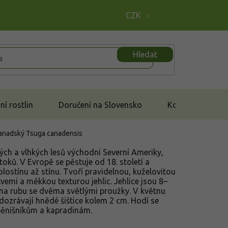
CZK
Hledat
í rostlin
Doručení na Slovensko
Kontakt
kanadský
Tsuga canadensis
ných a vlhkých lesů východní Severní Ameriky,
toků. V Evropě se pěstuje od 18. století a
olostínu až stínu. Tvoří pravidelnou, kuželovitou
vemi a měkkou texturou jehlic. Jehlice jsou 8–
na rubu se dvěma světlými proužky. V květnu
ozrávají hnědé šištice kolem 2 cm. Hodí se
k pěnišníkům a kapradinám.