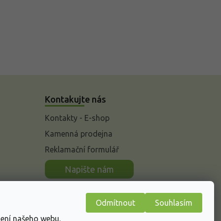
Kontakujte nás
Kontakty - E-shop
Kamenná prodejna
Reklamační formulář
n
Napište nám
Odmítnout
Souhlasím
žení našeho webu.