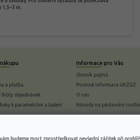
ce a svilušky. Pro solitérní výsadbu se ponechává
ů 1,5–3 m.
 nákupu
Informace pro Vás
Slovník pojmů
a a platba
Povinné informace UKZÚZ
 lhůty objednávek
O nás
livky k parametrům a balení
Návody na pěstování rostli
pení od kupní smlouvy
mace
s vám budeme moct zprostředkovat nevšední zážitek při prohlí