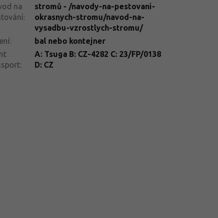
vod na
stromů - /navody-na-pestovani-
tování
:
okrasnych-stromu/navod-na-
vysadbu-vzrostlych-stromu/
ení
:
bal nebo kontejner
nt
A: Tsuga B: CZ-4282 C: 23/FP/0138
ssport
:
D: CZ