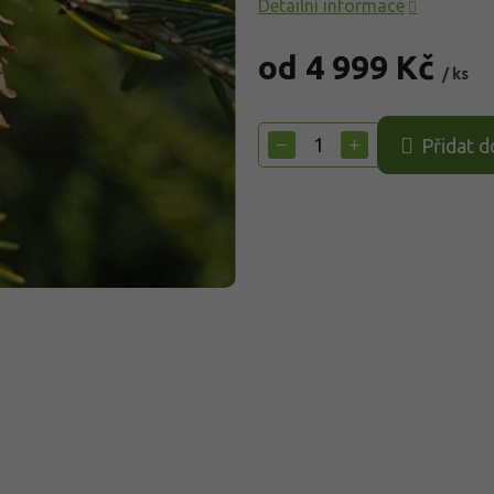
Detailní informace
od
4 999 Kč
/ ks
Měrná
cena:
−
+
Přidat d