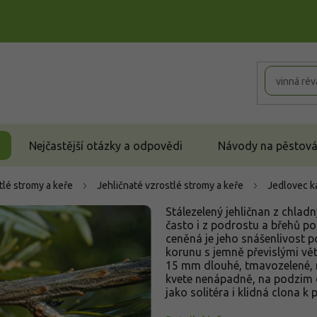
Nejčastější otázky a odpovědi
Návody na pěstován
tlé stromy a keře
Jehličnaté vzrostlé stromy a keře
Jedlovec 
Stálezelený jehličnan z chlad
často i z podrostu a břehů po
ceněná je jeho snášenlivost p
korunu s jemně převislými vět
15 mm dlouhé, tmavozelené, 
kvete nenápadně, na podzim d
jako solitéra i klidná clona 