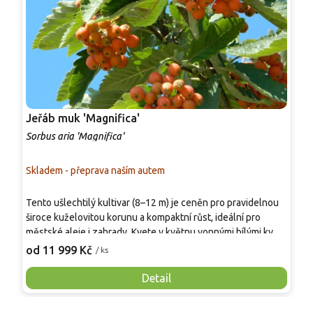
Jeřáb muk 'Magnifica'
J
Sorbus aria 'Magnifica'
S
Skladem - přeprava naším autem
S
T
Tento ušlechtilý kultivar (8–12 m) je ceněn pro pravidelnou
u
široce kuželovitou korunu a kompaktní růst, ideální pro
k
městské aleje i zahrady. Kvete v květnu vonnými bílými květy
p
7
a tvoří reprezentativní siluetu, která dodává prostoru řád.
od 11 999 Kč
/ ks
d
Znakem jsou velké kožovité listy, při rašení stříbřité, později
v
sytě zelené s bělavým rubem, což při větru vytváří světelný
Detail
m
efekt. Kultivar je ceněn pro mimořádnou odolnost vůči
v
suchu, znečištění a silnému větru. V zahradě se uplatní jako