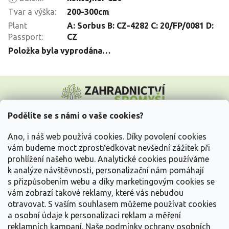
Tvar a výška
:
200-300cm
Plant
A: Sorbus B: CZ-4282 C: 20/FP/0081 D:
Passport
:
CZ
Položka byla vyprodána…
Z
á
p
a
Podělíte se s námi o vaše cookies?
t
Vše o nákupu
í
Ano, i náš web používá cookies. Díky povolení cookies
vám budeme moct zprostředkovat nevšední zážitek při
prohlížení našeho webu. Analytické cookies používáme
Informace pro Vás
k analýze návštěvnosti, personalizační nám pomáhají
s přizpůsobením webu a díky marketingovým cookies se
Kontakujte nás
vám zobrazí takové reklamy, které vás nebudou
otravovat.
S vaším souhlasem můžeme používat cookies
a osobní údaje k personalizaci reklam a měření
reklamních kampaní. Naše podmínky ochrany osobních