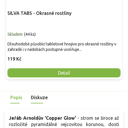
SILVA TABS - Okrasné rostliny
Skladem
(
44 ks
)
Dlouhodobě působící tabletové hnojivo pro okrasné rostliny v
zahradě i v nádobách postupně uvolňuje...
119 Kč
Detail
Popis
Diskuze
Jeřáb Arnoldův 'Copper Glow'
- strom se široce až
rozložitě pyramidálně vejcovitou korunou, dosti