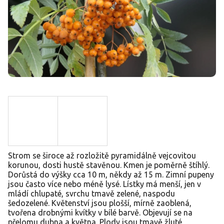
Strom se široce až rozložitě pyramidálně vejcovitou
korunou, dosti hustě stavěnou. Kmen je poměrně štíhlý.
Dorůstá do výšky cca 10 m, někdy až 15 m. Zimní pupeny
jsou často více nebo méně lysé. Lístky má menší, jen v
mládí chlupaté, svrchu tmavě zelené, naspodu
šedozelené. Květenství jsou plošší, mírně zaoblená,
tvořena drobnými kvítky v bílé barvě. Objevují se na
přelomu dubna a května. Plody jsou tmavě žluté.