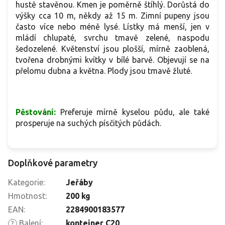
hustě stavěnou. Kmen je poměrně štíhlý. Dorůstá do
výšky cca 10 m, někdy až 15 m. Zimní pupeny jsou
často více nebo méně lysé. Lístky má menší, jen v
mládí chlupaté, svrchu tmavě zelené, naspodu
šedozelené. Květenství jsou plošší, mírně zaoblená,
tvořena drobnými kvítky v bílé barvě. Objevují se na
přelomu dubna a května. Plody jsou tmavě žluté.
Pěstování:
Preferuje mírně kyselou půdu, ale také
prosperuje na suchých písčitých půdách.
Doplňkové parametry
Kategorie
:
Jeřáby
Hmotnost
:
200 kg
EAN
:
2284900183577
Balení
:
kontejner C20
?