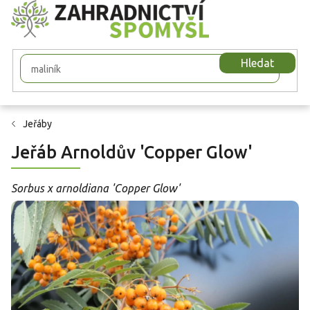
Přejít
na
obsah
Hledat
Jeřáby
Jeřáb Arnoldův 'Copper Glow'
Sorbus x arnoldiana 'Copper Glow'