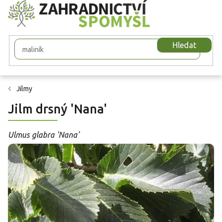
Přejít
na
obsah
Hledat
Jilmy
Jilm drsný 'Nana'
Ulmus glabra 'Nana'