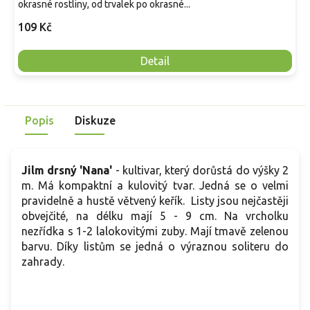
okrasné rostliny, od trvalek po okrasné...
109 Kč
Detail
Popis
Diskuze
Jilm drsný 'Nana'
- kultivar, který dorůstá do výšky 2
m. Má kompaktní a kulovitý tvar. Jedná se o velmi
pravidelně a hustě větvený keřík. Listy jsou nejčastěji
obvejčité, na délku mají 5 - 9 cm. Na vrcholku
nezřídka s 1-2 lalokovitými zuby. Mají tmavě zelenou
barvu. Díky listům se jedná o výraznou soliteru do
zahrady.