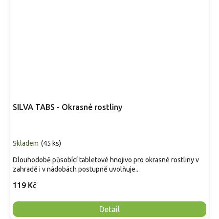
SILVA TABS - Okrasné rostliny
Skladem
(
45 ks
)
Dlouhodobě působící tabletové hnojivo pro okrasné rostliny v
zahradě i v nádobách postupně uvolňuje...
119 Kč
Detail