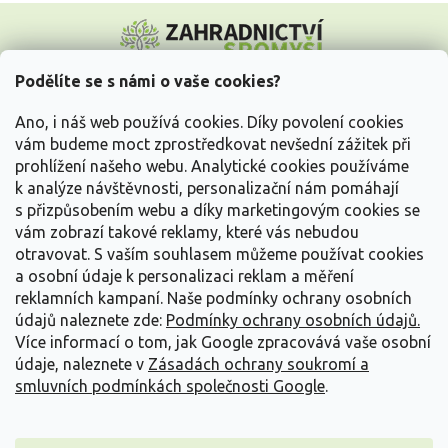
Z
á
p
a
Podělíte se s námi o vaše cookies?
t
Vše o nákupu
í
Ano, i náš web používá cookies. Díky povolení cookies
vám budeme moct zprostředkovat nevšední zážitek při
prohlížení našeho webu. Analytické cookies používáme
Informace pro Vás
k analýze návštěvnosti, personalizační nám pomáhají
s přizpůsobením webu a díky marketingovým cookies se
Kontakujte nás
vám zobrazí takové reklamy, které vás nebudou
otravovat.
S vaším souhlasem můžeme používat cookies
a osobní údaje k personalizaci reklam a měření
reklamních kampaní. Naše podmínky ochrany osobních
údajů naleznete zde:
Podmínky ochrany osobních údajů.
Více informací o tom, jak Google zpracovává vaše osobní
údaje, naleznete v
Zásadách ochrany soukromí a
smluvních podmínkách společnosti Google
.
Vytvořil Shoptet