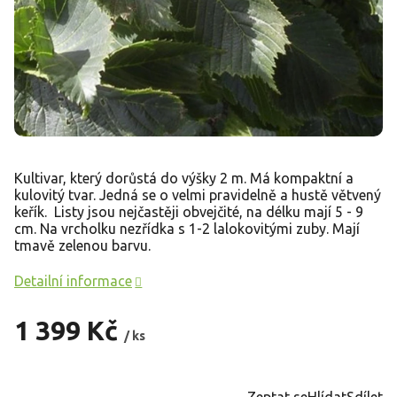
Kultivar, který dorůstá do výšky 2 m. Má kompaktní a
kulovitý tvar. Jedná se o velmi pravidelně a hustě větvený
keřík. Listy jsou nejčastěji obvejčité, na délku mají 5 - 9
cm. Na vrcholku nezřídka s 1-2 lalokovitými zuby. Mají
tmavě zelenou barvu.
Detailní informace
1 399 Kč
/ ks
Měrná
cena:
Zeptat se
Hlídat
Sdílet