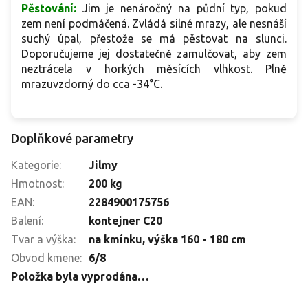
Pěstování:
Jim je nenáročný na půdní typ, pokud
zem není podmáčená. Zvládá silné mrazy, ale nesnáší
suchý úpal, přestože se má pěstovat na slunci.
Doporučujeme jej dostatečně zamulčovat, aby zem
neztrácela v horkých měsících vlhkost. Plně
mrazuvzdorný do cca -34°C.
Doplňkové parametry
Kategorie
:
Jilmy
Hmotnost
:
200 kg
EAN
:
2284900175756
Balení
:
kontejner C20
Tvar a výška
:
na kmínku, výška 160 - 180 cm
Obvod kmene
:
6/8
Položka byla vyprodána…