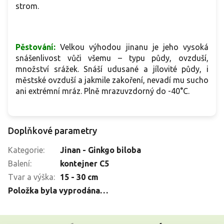
strom.
Pěstování:
Velkou výhodou jinanu je jeho vysoká
snášenlivost vůči všemu – typu půdy, ovzduší,
množství srážek. Snáší udusané a jílovité půdy, i
městské ovzduší a jakmile zakoření, nevadí mu sucho
ani extrémní mráz. Plně mrazuvzdorný do -40°C.
Doplňkové parametry
Kategorie
:
Jinan - Ginkgo biloba
Balení
:
kontejner C5
Tvar a výška
:
15 - 30 cm
Položka byla vyprodána…
Z