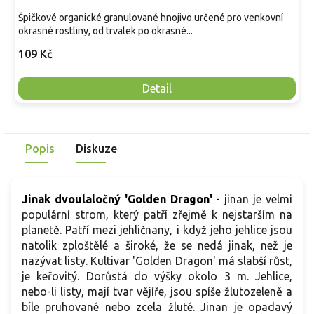
Špičkové organické granulované hnojivo určené pro venkovní
okrasné rostliny, od trvalek po okrasné...
109 Kč
Detail
Popis
Diskuze
Jinak dvoulaločný 'Golden Dragon'
-
jinan je velmi
populární strom, který patří zřejmě k nejstarším na
planetě. Patří mezi jehličnany, i když jeho jehlice jsou
natolik zploštělé a široké, že se nedá jinak, než je
nazývat listy. Kultivar 'Golden Dragon' má slabší růst
,
je keřovitý. Dorůstá do výšky okolo 3 m. Jehlice,
nebo-li listy, m
ají tvar vějíře, jsou spíše žlutozeleně a
bíle pruhované nebo zcela žluté. Jinan je opadavý