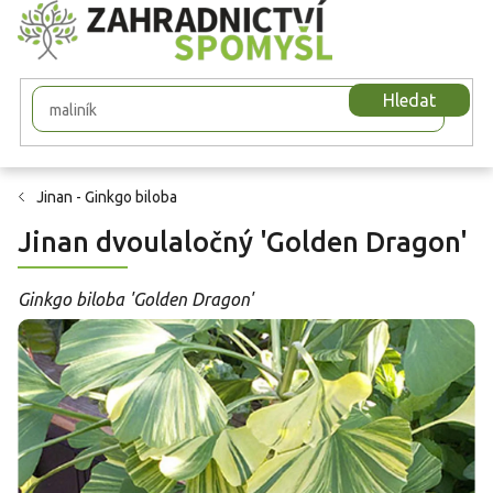
Přejít
na
obsah
Hledat
Jinan - Ginkgo biloba
Jinan dvoulaločný 'Golden Dragon'
Ginkgo biloba 'Golden Dragon'