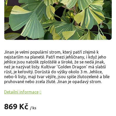
Jinan je velmi populární strom, který patří zřejmě k
nejstarším na planetě. Patří mezi jehličnany, i když jeho
jehlice jsou natolik zploštělé a široké, že se nedá jinak,
než je nazývat listy. Kultivar 'Golden Dragon' má slabší
růst
, je keřovitý. Dorůstá do výšky okolo 3 m. Jehlice,
nebo-li listy, m
ají tvar vějíře, jsou spíše žlutozeleně a bíle
pruhované nebo zcela žluté. Jinan je opadavý strom.
Detailní informace
869 Kč
/ ks
Měrná