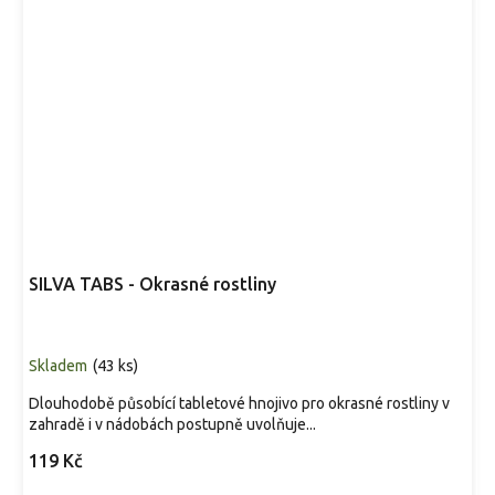
SILVA TABS - Okrasné rostliny
Skladem
(
43 ks
)
Dlouhodobě působící tabletové hnojivo pro okrasné rostliny v
zahradě i v nádobách postupně uvolňuje...
119 Kč