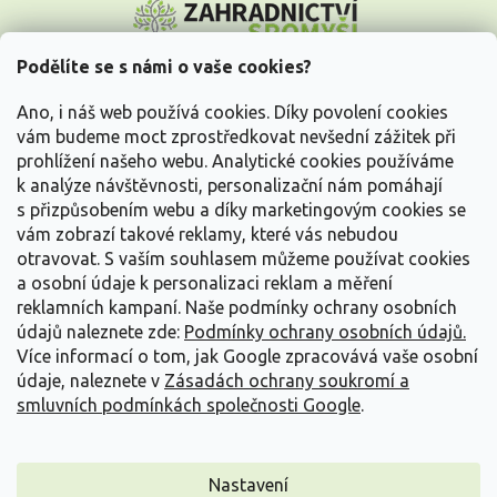
á
p
a
Podělíte se s námi o vaše cookies?
t
Vše o nákupu
í
Ano, i náš web používá cookies. Díky povolení cookies
vám budeme moct zprostředkovat nevšední zážitek při
prohlížení našeho webu. Analytické cookies používáme
Informace pro Vás
k analýze návštěvnosti, personalizační nám pomáhají
s přizpůsobením webu a díky marketingovým cookies se
Kontakujte nás
vám zobrazí takové reklamy, které vás nebudou
otravovat.
S vaším souhlasem můžeme používat cookies
a osobní údaje k personalizaci reklam a měření
reklamních kampaní. Naše podmínky ochrany osobních
údajů naleznete zde:
Podmínky ochrany osobních údajů.
Více informací o tom, jak Google zpracovává vaše osobní
údaje, naleznete v
Zásadách ochrany soukromí a
smluvních podmínkách společnosti Google
.
Vytvořil Shoptet
Nastavení