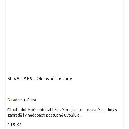
SILVA TABS - Okrasné rostliny
Skladem
(
43 ks
)
Dlouhodobě působící tabletové hnojivo pro okrasné rostliny v
zahradě i v nádobách postupně uvolňuje...
119 Kč