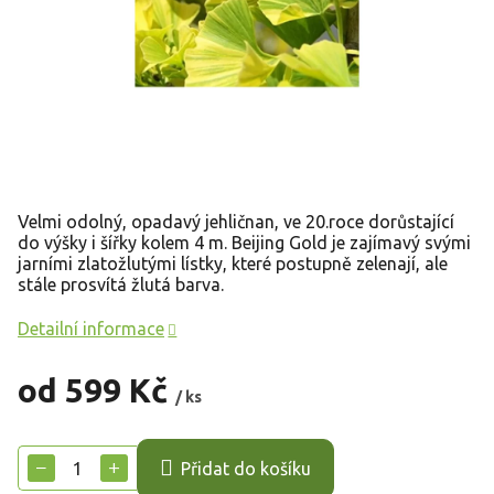
Velmi odolný, opadavý jehličnan, ve 20.roce dorůstající
do výšky i šířky kolem 4 m. Beijing Gold je zajímavý svými
jarními zlatožlutými lístky, které postupně zelenají, ale
stále prosvítá žlutá barva.
Detailní informace
od
599 Kč
/ ks
Měrná
cena:
−
+
Přidat do košíku