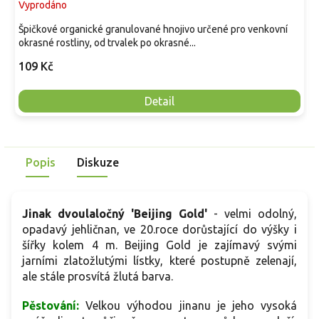
Vyprodáno
Špičkové organické granulované hnojivo určené pro venkovní
okrasné rostliny, od trvalek po okrasné...
109 Kč
Detail
Popis
Diskuze
Jinak dvoulaločný 'Beijing Gold'
- velmi odolný,
opadavý jehličnan, ve 20.roce dorůstající do výšky i
šířky kolem 4 m. Beijing Gold je zajímavý svými
jarními zlatožlutými lístky, které postupně zelenají,
ale stále prosvítá žlutá barva.
Pěstování:
Velkou výhodou jinanu je jeho vysoká