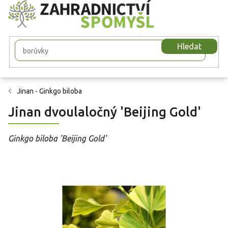
Přejít
na
obsah
Hledat
Jinan - Ginkgo biloba
Jinan dvoulaločný 'Beijing Gold'
Ginkgo biloba 'Beijing Gold'