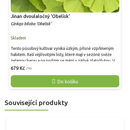
Jinan dvoulaločný 'Obelisk'
J
Ginkgo biloba 'Obelisk'
G
Skladem
S
Tento působivý kultivar vyniká úzkým, přísně vzpřímeným
G
habitem. Raší vějířovitými listy, které mají v sezóně svěže
d
zelenou barvu a na podzim se mění v zářivě zlatožlutou. V
r
dospělosti vytváří hustý strom s úzkou sloupovitou korunou,
679 Kč
/ ks
z
o
dosahující výšky 6 až 10 metrů. Nejvýraznějším znakem je
d
mimořádně pevné větvení směřující vzhůru, díky čemuž si
Do košíku
1
strom i bez řezu zachovává geometricky přesný, věžovitý
d
tvar. Je vysoce odolný vůči chorobám, smogu, suchu i mrazu.
d
V zahradě vynikne jako vertikální solitér či součást
z
Související produkty
elegantních alejí.
m