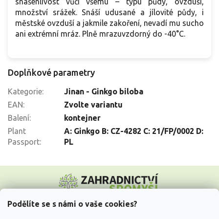
snášenlivost vůči všemu – typu půdy, ovzduší,
množství srážek. Snáší udusané a jílovité půdy, i
městské ovzduší a jakmile zakoření, nevadí mu sucho
ani extrémní mráz. Plně mrazuvzdorný do -40°C.
Doplňkové parametry
Kategorie
:
Jinan - Ginkgo biloba
EAN
:
Zvolte variantu
Balení
:
kontejner
Plant
A: Ginkgo B: CZ-4282 C: 21/FP/0002 D:
Passport
:
PL
Z
á
p
a
Podělíte se s námi o vaše cookies?
t