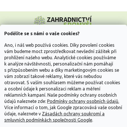
Z
á
p
a
Podělíte se s námi o vaše cookies?
t
Vše o nákupu
í
Ano, i náš web používá cookies. Díky povolení cookies
vám budeme moct zprostředkovat nevšední zážitek při
prohlížení našeho webu. Analytické cookies používáme
Informace pro Vás
k analýze návštěvnosti, personalizační nám pomáhají
s přizpůsobením webu a díky marketingovým cookies se
Kontakujte nás
vám zobrazí takové reklamy, které vás nebudou
otravovat.
S vaším souhlasem můžeme používat cookies
a osobní údaje k personalizaci reklam a měření
reklamních kampaní. Naše podmínky ochrany osobních
údajů naleznete zde:
Podmínky ochrany osobních údajů.
Více informací o tom, jak Google zpracovává vaše osobní
údaje, naleznete v
Zásadách ochrany soukromí a
smluvních podmínkách společnosti Google
.