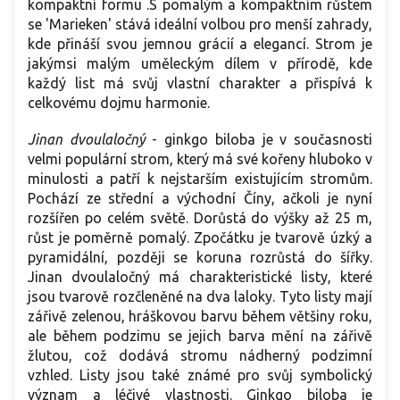
kompaktní formu .S pomalým a kompaktním růstem
se 'Marieken' stává ideální volbou pro menší zahrady,
kde přináší svou jemnou grácií a elegancí. Strom je
jakýmsi malým uměleckým dílem v přírodě, kde
každý list má svůj vlastní charakter a přispívá k
celkovému dojmu harmonie.
Jinan dvoulaločný
- ginkgo biloba je v současnosti
velmi populární strom, který má své kořeny hluboko v
minulosti a patří k nejstarším existujícím stromům.
Pochází ze střední a východní Číny, ačkoli je nyní
rozšířen po celém světě. Dorůstá do výšky až 25 m,
růst je poměrně pomalý. Zpočátku je tvarově úzký a
pyramidální, později se koruna rozrůstá do šířky.
Jinan dvoulaločný má charakteristické listy, které
jsou tvarově rozčleněné na dva laloky. Tyto listy mají
zářivě zelenou, hráškovou barvu během většiny roku,
ale během podzimu se jejich barva mění na zářivě
žlutou, což dodává stromu nádherný podzimní
vzhled. Listy jsou také známé pro svůj symbolický
význam a léčivé vlastnosti. Ginkgo biloba je