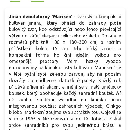
Jinan dvoulaločný 'Mariken'
- z
akrslý a kompaktní
kultivar jinanu, který přináší do zahrady ploše
kulovitý tvar, kde odstávající nebo lehce převisající
větve dotvářejí eleganci celkového vzhledu. Dosahuje
rozměrů přibližně 100 × 180–300 cm, s ročním
přírůstkem kolem 15 cm. Jeho nízký vzrůst a
kompaktní forma ho činí ideální volbou pro
omezenější prostory. Velmi hezky vypadá
naroubovaný na kmínku. Listy kultivaru 'Marieken' se
v létě pyšní sytě zelenou barvou, aby na podzim
dozrály do nádherné zlatožluté palety. Každý rok
přidává příjemný akcent a mění se v malý umělecký
kousek, který obohacuje každý zahradní koutek. Ať
už zvolíte solitérní výsadbu na kmínku nebo
integrovanou součást zahradních výsadeb, Ginkgo
biloba 'Marieken' zaujme svou atraktivitou. Objevil se
v roce 1995 v Nizozemsku a od té doby si získal
srdce zahradníků pro svou jedinečnou krásu a