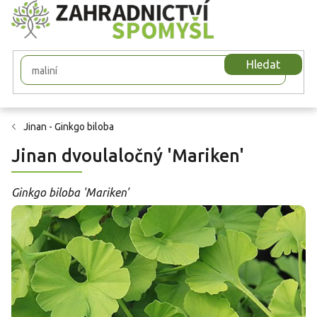
Přejít
na
obsah
Hledat
Jinan - Ginkgo biloba
Jinan dvoulaločný 'Mariken'
Ginkgo biloba 'Mariken'