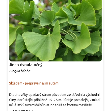
Jinan dvoulaločný
J
Gingko biloba
G
Skladem - přeprava naším autem
S
Dlouhověký opadavý strom původem ze střední a východní
T
Číny, dorůstající přibližně 15–25 m. Růst je pomalejší, v mládí
s
mívá úzký pyramidální tvar, později se koruna rozšiřuje.
k
Charakteristické vějířovité listy jsou často mělce
s