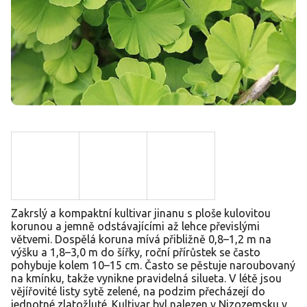
Zakrslý a kompaktní kultivar jinanu s ploše kulovitou
korunou a jemně odstávajícími až lehce převislými
větvemi. Dospělá koruna mívá přibližně 0,8–1,2 m na
výšku a 1,8–3,0 m do šířky, roční přírůstek se často
pohybuje kolem 10–15 cm. Často se pěstuje naroubovaný
na kmínku, takže vynikne pravidelná silueta. V létě jsou
vějířovité listy sytě zelené, na podzim přecházejí do
jednotné zlatožluté. Kultivar byl nalezen v Nizozemsku v