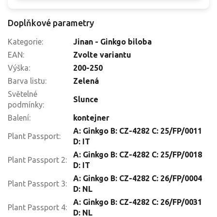
Doplňkové parametry
Kategorie
:
Jinan - Ginkgo biloba
EAN
:
Zvolte variantu
Výška
:
200-250
Barva listu
:
Zelená
Světelné
Slunce
podmínky
:
Balení
:
kontejner
A: Ginkgo B: CZ-4282 C: 25/FP/0011
Plant Passport
:
D: IT
A: Ginkgo B: CZ-4282 C: 25/FP/0018
Plant Passport 2
:
D: IT
A: Ginkgo B: CZ-4282 C: 26/FP/0004
Plant Passport 3
:
D: NL
A: Ginkgo B: CZ-4282 C: 26/FP/0031
Plant Passport 4
:
D: NL