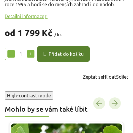
roce 1995 a hodí se do menších zahrad i do nádob.
Detailní informace
od
1 799 Kč
/ ks
Měrná
cena:
−
+
Přidat do košíku
Zeptat se
Hlídat
Sdílet
High-contrast mode
Mohlo by se vám také líbit