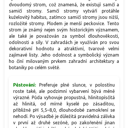
dvoudomý strom, což znamená, že existují samčí a
samičí stromy. Samčí stromy vytváří protáhle
kuželovitý habitus, zatímco samičí stromy jsou nižší,
rozložité stromy. Plodem je menší peckovice. Tento
strom je známý nejen svým historickým významem,
ale také je považován za symbol dlouhověkosti,
odolnosti a síly. V zahradách je využíván pro svou
dekorativní hodnotu a atraktivní, tvarově velmi
zajímavé listy. Jeho odolnost a symbolický význam
ho činí milovaným prvkem zahradní architektury a
botaniky po celém světě.
Pěstování:
Preferuje plné slunce, v polostínu
roste také, ale podzimní vybarvení bývá méně
výrazné. Půda vyhovuje propustná, hlinitopísčitá
až hlinitá, od mírně kyselé po zásaditou,
přibližně pH 5,5–8,0, dlouhodobé zamokření se
nehodí. Po výsadbě je důležitá pravidelná zálivka
v první až druhé sezóně, po zakořenění jinan