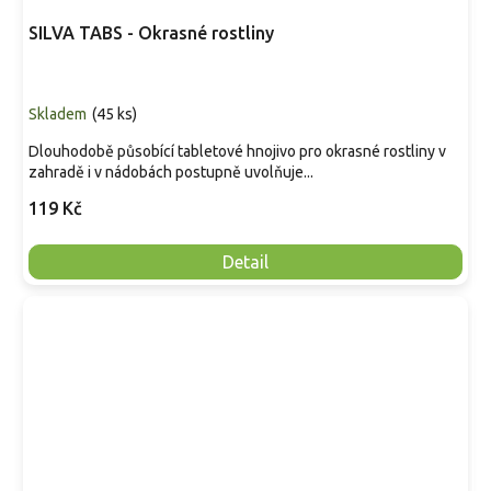
SILVA TABS - Okrasné rostliny
Skladem
(
45 ks
)
Dlouhodobě působící tabletové hnojivo pro okrasné rostliny v
zahradě i v nádobách postupně uvolňuje...
119 Kč
Detail