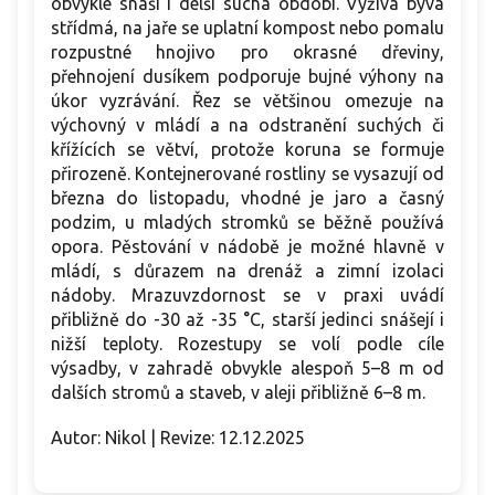
obvykle snáší i delší suchá období. Výživa bývá
střídmá, na jaře se uplatní kompost nebo pomalu
rozpustné hnojivo pro okrasné dřeviny,
přehnojení dusíkem podporuje bujné výhony na
úkor vyzrávání. Řez se většinou omezuje na
výchovný v mládí a na odstranění suchých či
křížících se větví, protože koruna se formuje
přirozeně. Kontejnerované rostliny se vysazují od
března do listopadu, vhodné je jaro a časný
podzim, u mladých stromků se běžně používá
opora. Pěstování v nádobě je možné hlavně v
mládí, s důrazem na drenáž a zimní izolaci
nádoby. Mrazuvzdornost se v praxi uvádí
přibližně do -30 až -35 °C, starší jedinci snášejí i
nižší teploty. Rozestupy se volí podle cíle
výsadby, v zahradě obvykle alespoň 5–8 m od
dalších stromů a staveb, v aleji přibližně 6–8 m.
Autor: Nikol | Revize: 12.12.2025