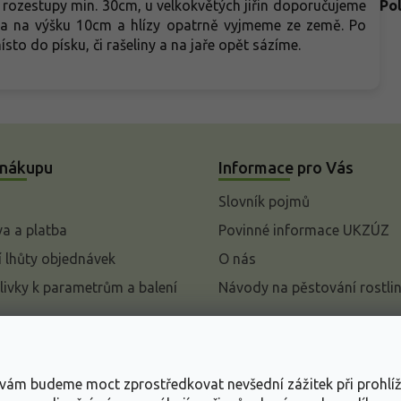
 rozestupy min. 30cm, u velkokvětých jiřin doporučujeme
Po
uba na výšku 10cm a hlízy opatrně vyjmeme ze země. Po
to do písku, či rašeliny a na jaře opět sázíme.
 nákupu
Informace pro Vás
Slovník pojmů
a a platba
Povinné informace UKZÚZ
 lhůty objednávek
O nás
livky k parametrům a balení
Návody na pěstování rostli
pení od kupní smlouvy
mace
s vám budeme moct zprostředkovat nevšední zážitek při prohlí
ace o ochraně osobních