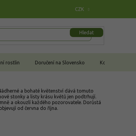
CZK
Hledat
í rostlin
Doručení na Slovensko
Kontakt
 Nádherné a bohaté květenství dává tomuto
ové stonky a listy krásu květů jen podtrhují.
mně a okouzlí každého pozorovatele. Dorůstá
bjevují od června do října.