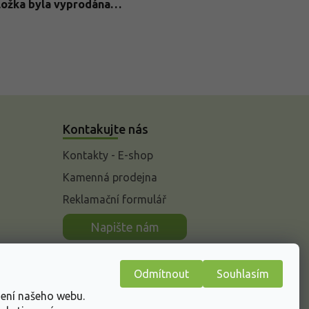
ložka byla vyprodána…
Kontakujte nás
Kontakty - E-shop
Kamenná prodejna
Reklamační formulář
n
Napište nám
Odmítnout
Souhlasím
žení našeho webu.