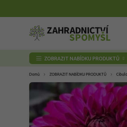
Přejít
na
obsah
ZOBRAZIT NABÍDKU PRODUKTŮ
Domů
ZOBRAZIT NABÍDKU PRODUKTŮ
Cibul