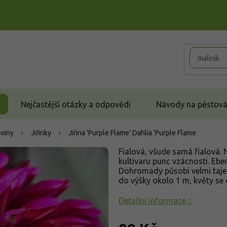
Nejčastější otázky a odpovědi
Návody na pěstován
oviny
Jiřinky
Jiřina 'Purple Flame'
Dahlia 'Purple Flame
Fialová, všude samá fialová.
kultivaru punc vzácnosti. Eben
Dohromady působí velmi taje
do výšky okolo 1 m, květy se o
Detailní informace