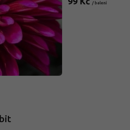
99 Kč
/ balení
Měrná
cena:
bit