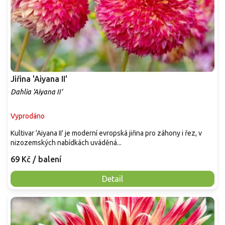
Jiřina 'Aiyana II'
Dahlia 'Aiyana II'
Vyprodáno
Kultivar 'Aiyana II' je moderní evropská jiřina pro záhony i řez, v
nizozemských nabídkách uváděná...
69 Kč
/ balení
Detail