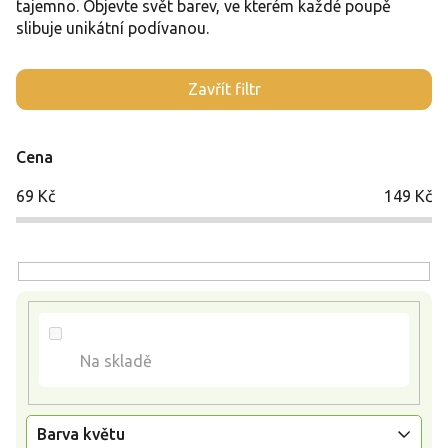
tajemno. Objevte svět barev, ve kterém každé poupě
slibuje unikátní podívanou.
V
Zavřít filtr
ý
p
i
Cena
s
p
69
Kč
149
Kč
r
o
d
u
k
t
ů
Na skladě
Barva květu