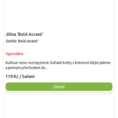
Jiřina 'Bold Accent'
Dahlia 'Bold Accent'
Vyprodáno
Kultivar nese rozčepýřené, bohaté květy s krémově bílým jádrem
a jemným přechodem do...
119 Kč
/ balení
Detail