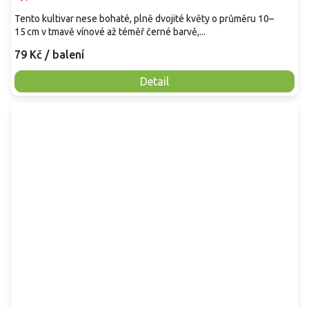
Tento kultivar nese bohaté, plně dvojité květy o průměru 10–
15 cm v tmavě vínové až téměř černé barvě,...
79 Kč
/ balení
Detail