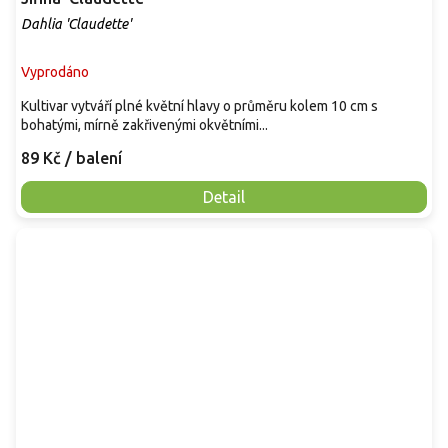
Dahlia 'Claudette'
Vyprodáno
Kultivar vytváří plné květní hlavy o průměru kolem 10 cm s
bohatými, mírně zakřivenými okvětními...
89 Kč
/ balení
Detail