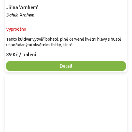
Jiřina 'Arnhem'
Dahlia 'Arnhem'
Vyprodáno
Tento kultivar vytváří bohaté, plně červené květní hlavy s hustě
uspořádanými okvětními lístky, které...
89 Kč
/ balení
Detail