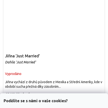
Jiřina 'Just Married'
Dahlia 'Just Married'
Vyprodáno
Jiřina vychází z druhů původem z Mexika a Střední Ameriky, kde v
období sucha přežívá díky zásobním...
69 Kč
/ balení
Podělíte se s námi o vaše cookies?
Detail