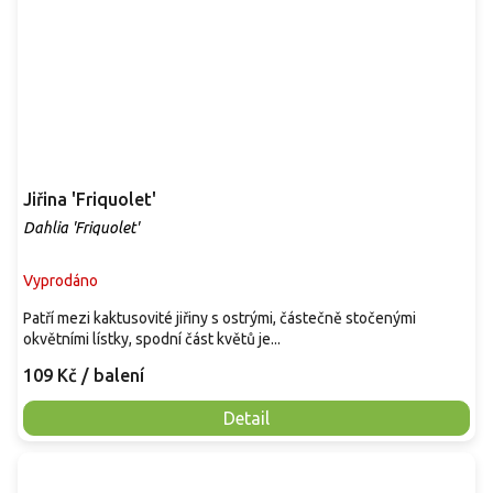
Jiřina 'Friquolet'
Dahlia 'Friquolet'
Vyprodáno
Patří mezi kaktusovité jiřiny s ostrými, částečně stočenými
okvětními lístky, spodní část květů je...
109 Kč
/ balení
Detail