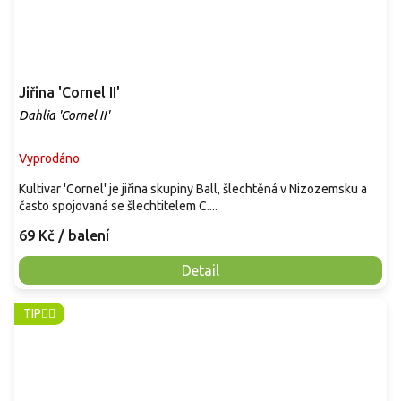
Jiřina 'Cornel II'
Dahlia 'Cornel II'
Vyprodáno
Kultivar 'Cornel' je jiřina skupiny Ball, šlechtěná v Nizozemsku a
často spojovaná se šlechtitelem C....
69 Kč
/ balení
Detail
TIP👈🏻