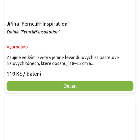
Jiřina 'Ferncliff Inspiration'
Dahlia 'Ferncliff Inspiration'
Vyprodáno
Zaujme velkými květy v jemně levandulových až pastelově
fialových tónech, které dosahují 18–25 cm a...
119 Kč
/ balení
Detail