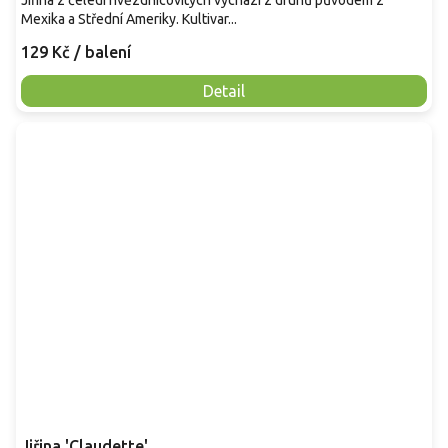
Jiřina z čeledi hvězdnicovitých vychází z druhů původem z
Mexika a Střední Ameriky. Kultivar...
129 Kč
/ balení
Detail
Jiřina 'Claudette'