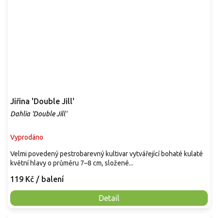
Jiřina 'Double Jill'
Dahlia 'Double Jill'
Vyprodáno
Velmi povedený pestrobarevný kultivar vytvářející bohaté kulaté
květní hlavy o průměru 7–8 cm, složené...
119 Kč
/ balení
Detail