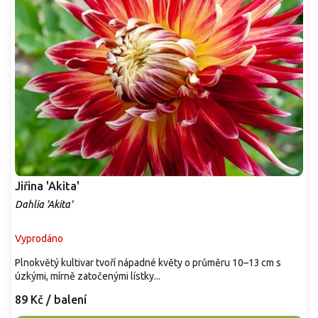
Jiřina 'Akita'
Dahlia 'Akita'
Vyprodáno
Plnokvětý kultivar tvoří nápadné květy o průměru 10–13 cm s
úzkými, mírně zatočenými lístky...
89 Kč
/ balení