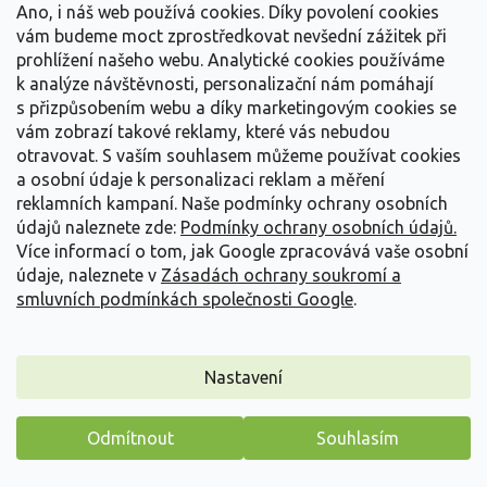
Ano, i náš web používá cookies. Díky povolení cookies
vám budeme moct zprostředkovat nevšední zážitek při
prohlížení našeho webu. Analytické cookies používáme
k analýze návštěvnosti, personalizační nám pomáhají
s přizpůsobením webu a díky marketingovým cookies se
vám zobrazí takové reklamy, které vás nebudou
otravovat.
S vaším souhlasem můžeme používat cookies
a osobní údaje k personalizaci reklam a měření
reklamních kampaní. Naše podmínky ochrany osobních
údajů naleznete zde:
Podmínky ochrany osobních údajů.
Více informací o tom, jak Google zpracovává vaše osobní
údaje, naleznete v
Zásadách ochrany soukromí a
smluvních podmínkách společnosti Google
.
Jiřina 'Kelvin Floodlight'
Nastavení
Dahlia 'Kelvin Floodlight'
Odmítnout
Souhlasím
Vyprodáno
Máme pro vás malý dárek
Vytváří velké plně dvojité květy v jasně máslově žluté barvě o