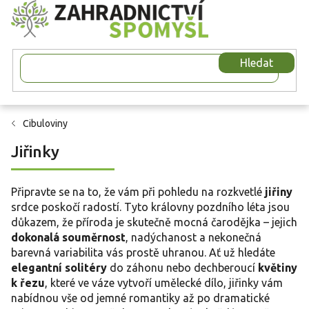
Přejít
na
obsah
Hledat
Cibuloviny
Jiřinky
Připravte se na to, že vám při pohledu na rozkvetlé
jiřiny
srdce poskočí radostí. Tyto královny pozdního léta jsou
důkazem, že příroda je skutečně mocná čarodějka – jejich
dokonalá souměrnost
, nadýchanost a nekonečná
barevná variabilita vás prostě uhranou. Ať už hledáte
elegantní solitéry
do záhonu nebo dechberoucí
květiny
k řezu
, které ve váze vytvoří umělecké dílo, jiřinky vám
nabídnou vše od jemné romantiky až po dramatické