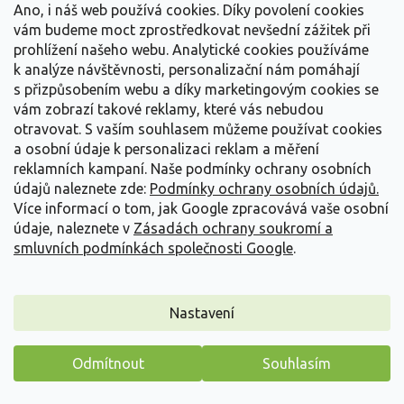
Ano, i náš web používá cookies. Díky povolení cookies
vám budeme moct zprostředkovat nevšední zážitek při
prohlížení našeho webu. Analytické cookies používáme
k analýze návštěvnosti, personalizační nám pomáhají
s přizpůsobením webu a díky marketingovým cookies se
vám zobrazí takové reklamy, které vás nebudou
otravovat.
S vaším souhlasem můžeme používat cookies
a osobní údaje k personalizaci reklam a měření
reklamních kampaní. Naše podmínky ochrany osobních
údajů naleznete zde:
Podmínky ochrany osobních údajů.
Více informací o tom, jak Google zpracovává vaše osobní
údaje, naleznete v
Zásadách ochrany soukromí a
smluvních podmínkách společnosti Google
.
Jiřina 'Kelvin Floodlight'
Nastavení
Dahlia 'Kelvin Floodlight'
Odmítnout
Souhlasím
Vyprodáno
Máme pro vás malý dárek
Vytváří velké plně dvojité květy v jasně máslově žluté barvě o