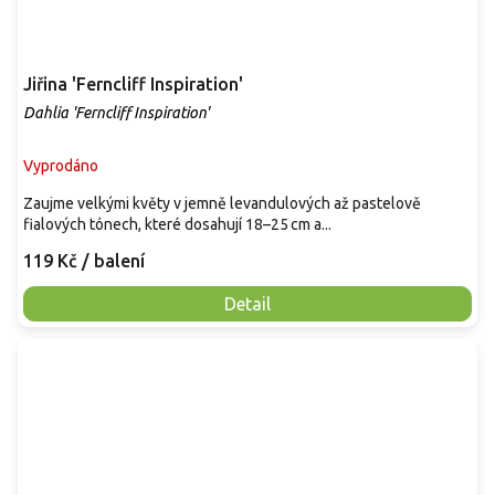
Jiřina 'Ferncliff Inspiration'
Dahlia 'Ferncliff Inspiration'
Vyprodáno
Zaujme velkými květy v jemně levandulových až pastelově
fialových tónech, které dosahují 18–25 cm a...
119 Kč
/ balení
Detail