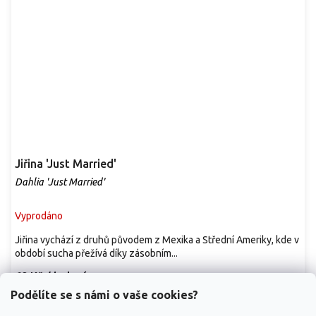
Jiřina 'Just Married'
Dahlia 'Just Married'
Vyprodáno
Jiřina vychází z druhů původem z Mexika a Střední Ameriky, kde v
období sucha přežívá díky zásobním...
69 Kč
/ balení
Podělíte se s námi o vaše cookies?
Detail