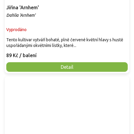
Jiřina 'Arnhem'
Dahlia 'Arnhem'
Vyprodáno
Tento kultivar vytváří bohaté, plně červené květní hlavy s hustě
uspořádanými okvětními lístky, které...
89 Kč
/ balení
Detail