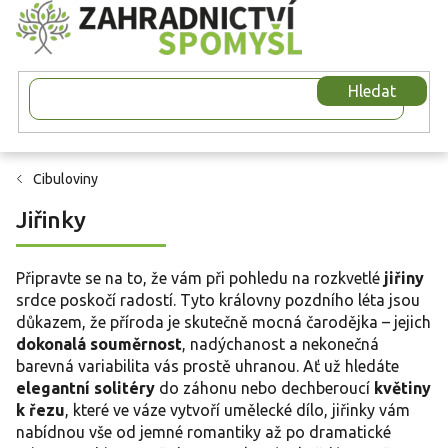
Přejít
na
obsah
Hledat
Cibuloviny
Jiřinky
Připravte se na to, že vám při pohledu na rozkvetlé
jiřiny
srdce poskočí radostí. Tyto královny pozdního léta jsou
důkazem, že příroda je skutečně mocná čarodějka – jejich
dokonalá souměrnost
, nadýchanost a nekonečná
barevná variabilita vás prostě uhranou. Ať už hledáte
elegantní solitéry
do záhonu nebo dechberoucí
květiny
k řezu
, které ve váze vytvoří umělecké dílo, jiřinky vám
nabídnou vše od jemné romantiky až po dramatické