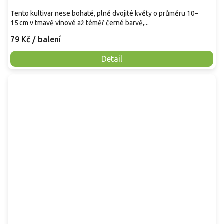
Tento kultivar nese bohaté, plně dvojité květy o průměru 10–
15 cm v tmavě vínové až téměř černé barvě,...
79 Kč
/ balení
Detail