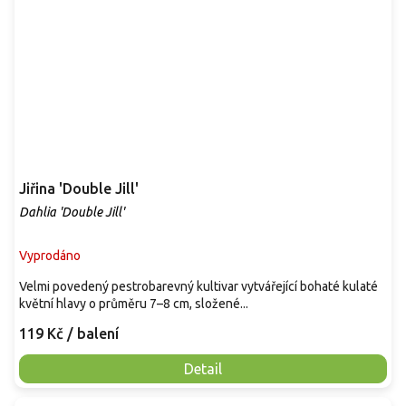
Jiřina 'Double Jill'
Dahlia 'Double Jill'
Vyprodáno
Velmi povedený pestrobarevný kultivar vytvářející bohaté kulaté
květní hlavy o průměru 7–8 cm, složené...
119 Kč
/ balení
Detail