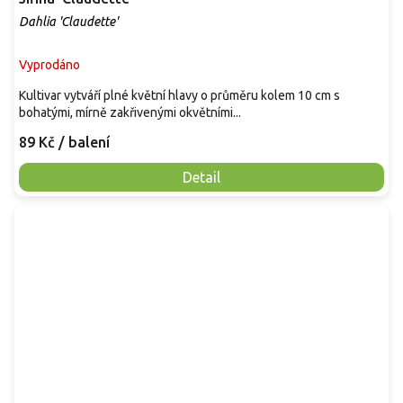
Dahlia 'Claudette'
Vyprodáno
Kultivar vytváří plné květní hlavy o průměru kolem 10 cm s
bohatými, mírně zakřivenými okvětními...
89 Kč
/ balení
Detail