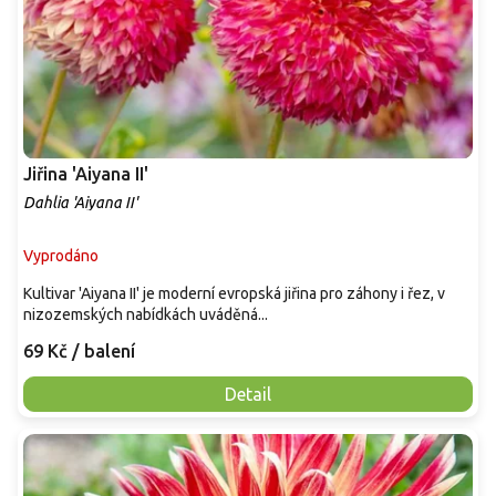
Jiřina 'Aiyana II'
Dahlia 'Aiyana II'
Vyprodáno
Kultivar 'Aiyana II' je moderní evropská jiřina pro záhony i řez, v
nizozemských nabídkách uváděná...
69 Kč
/ balení
Detail