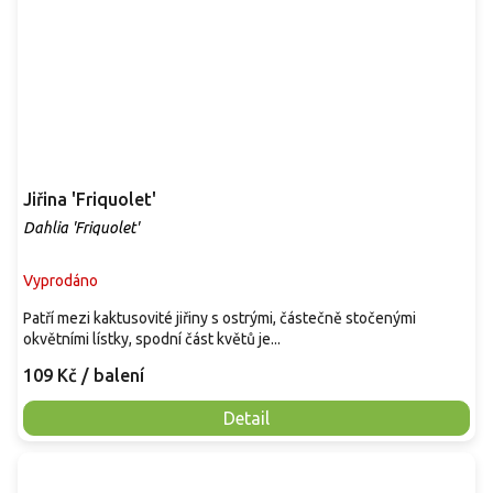
Jiřina 'Friquolet'
Dahlia 'Friquolet'
Vyprodáno
Patří mezi kaktusovité jiřiny s ostrými, částečně stočenými
okvětními lístky, spodní část květů je...
109 Kč
/ balení
Detail