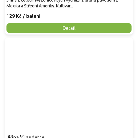
Jiřina z čeledi hvězdnicovitých vychází z druhů původem z
Mexika a Střední Ameriky. Kultivar...
129 Kč
/ balení
Detail
Jiřina 'Claudette'