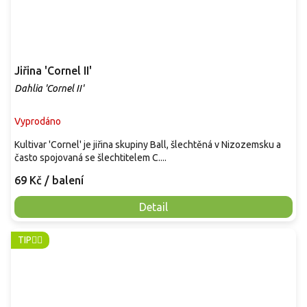
Jiřina 'Cornel II'
Dahlia 'Cornel II'
Vyprodáno
Kultivar 'Cornel' je jiřina skupiny Ball, šlechtěná v Nizozemsku a
často spojovaná se šlechtitelem C....
69 Kč
/ balení
Detail
TIP👈🏻