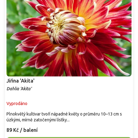
Jiřina 'Akita'
Dahlia 'Akita'
Vyprodáno
Plnokvětý kultivar tvoří nápadné květy o průměru 10–13 cm s
úzkými, mírně zatočenými lístky...
89 Kč
/ balení