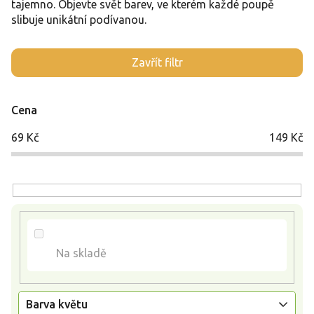
tajemno. Objevte svět barev, ve kterém každé poupě
slibuje unikátní podívanou.
V
Zavřít filtr
ý
p
i
Cena
s
p
69
Kč
149
Kč
r
o
d
u
k
t
ů
Na skladě
Barva květu