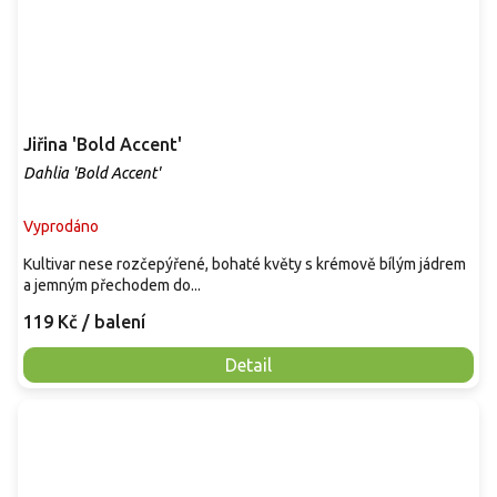
Jiřina 'Bold Accent'
Dahlia 'Bold Accent'
Vyprodáno
Kultivar nese rozčepýřené, bohaté květy s krémově bílým jádrem
a jemným přechodem do...
119 Kč
/ balení
Detail