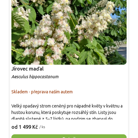
Jírovec maďal
J
Aesculus hippocastanum
A
Skladem - přeprava naším autem
S
Velký opadavý strom ceněný pro nápadné květy v květnu a
T
hustou korunu, která poskytuje rozsáhlý stín. Listy jsou
s
dlanitě složené z 5–7 lístků, na podzim se zbarvují do
n
žlutohnědých odstínů. Plody jsou kulovité nejedlé „kaštany“
m
od 1 499 Kč
o
/ ks
v ostnitém obalu. Roste nejlépe na vlhčích, dobře
k