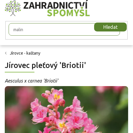
Přejít
na
obsah
Hledat
Jírovce - kaštany
Jírovec pleťový 'Briotii'
Aesculus x carnea 'Briotii'