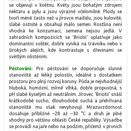
se objevují v květnu. Květy jsou bohatým zdrojem
nektaru a pylu a jsou výrazně včelomilné. Plody se
tvoří méně často než u jírovce maďalu, jsou kulovité,
slabě ostnité a obsahují málo semen. Rostlina není
vhodná ke konzumaci, semena nejsou jedlá. V
zahradních kompozicích se 'Briotii' uplatňuje jako
dominantní solitér, dobře vyniká na trávníku nebo v
širokých alejích, kde kontrastuje s dřevinami se
světlým olistěním.
Pěstování:
Pro pěstování se doporučuje slunné
stanoviště až lehký polostín, ideálně s dostatkem
prostoru pro plný rozvoj koruny. Půda je nejvhodnější
hluboká, humózní, mírně vlhká, dobře propustná, s
pH slabě kyselým až neutrálním. Jírovec 'Briotii' snáší
krátkodobé sucho, dlouhodobě suchá a přehřívaná
stanoviště mu však nevyhovují. Mrazuvzdornost
dosahuje přibližně –28 až –30 °C a druh je plně
vhodný pro většinu oblastí České republiky. Výsadba
se provádí na jaře nebo na podzim, přičemž v prvních