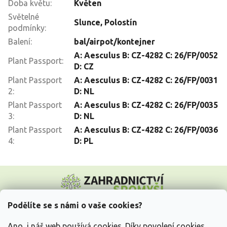
Doba květu
:
Květen
Světelné
Slunce
,
Polostín
podmínky
:
Balení
:
bal/airpot/kontejner
A: Aesculus B: CZ-4282 C: 26/FP/0052
Plant Passport
:
D: CZ
Plant Passport
A: Aesculus B: CZ-4282 C: 26/FP/0031
2
:
D: NL
Plant Passport
A: Aesculus B: CZ-4282 C: 26/FP/0035
3
:
D: NL
Plant Passport
A: Aesculus B: CZ-4282 C: 26/FP/0036
4
:
D: PL
Z
á
p
a
Podělíte se s námi o vaše cookies?
t
Vše o nákupu
í
Ano, i náš web používá cookies. Díky povolení cookies