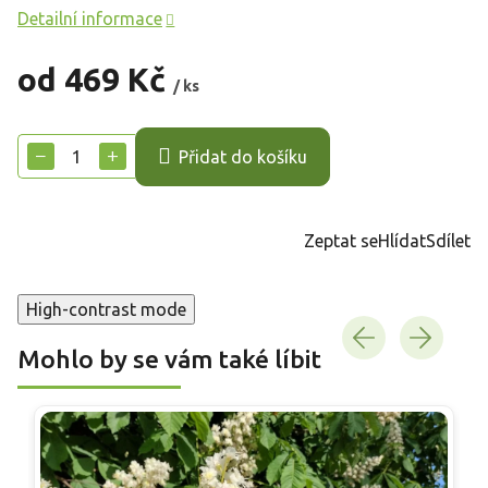
Detailní informace
od
469 Kč
/ ks
Měrná
cena:
−
+
Přidat do košíku
Zeptat se
Hlídat
Sdílet
High-contrast mode
Mohlo by se vám také líbit