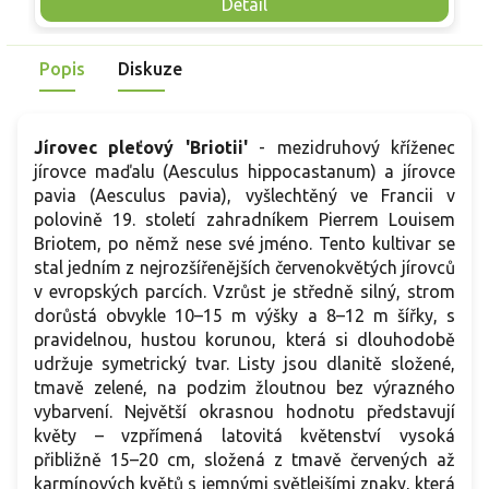
propustných půdách s pH kolem 6–7 v plném slunci až
k
Detail
polostínu a snáší mrazy pod −30 °C. Vhodný jako solitérní
r
strom do větších zahrad.
d
Popis
Diskuze
Jírovec pleťový 'Briotii'
- mezidruhový kříženec
jírovce maďalu (Aesculus hippocastanum) a jírovce
pavia (Aesculus pavia), vyšlechtěný ve Francii v
polovině 19. století zahradníkem Pierrem Louisem
Briotem, po němž nese své jméno. Tento kultivar se
stal jedním z nejrozšířenějších červenokvětých jírovců
v evropských parcích. Vzrůst je středně silný, strom
dorůstá obvykle 10–15 m výšky a 8–12 m šířky, s
pravidelnou, hustou korunou, která si dlouhodobě
udržuje symetrický tvar. Listy jsou dlanitě složené,
tmavě zelené, na podzim žloutnou bez výrazného
vybarvení. Největší okrasnou hodnotu představují
květy – vzpřímená latovitá květenství vysoká
přibližně 15–20 cm, složená z tmavě červených až
karmínových květů s jemnými světlejšími znaky, která