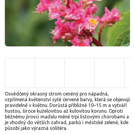
Osvědčený okrasný strom ceněný pro nápadná,
vzpřímená květenství sytě červené barvy, která se objevují
pravidelně v květnu. Dorůstá přibližně 10–15 m a vytváří
hustou, široce kuželovitou až kulovitou korunu. Oproti
běžnému jírovci maďalu méně trpí listovými chorobami a
je vhodný do větších zahrad, parků i městské zeleně, kde
působí jako výrazná solitéra.