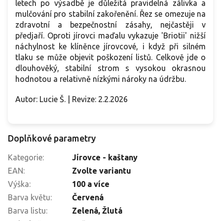
letech po výsadbě je důležitá pravidelná zálivka a
mulčování pro stabilní zakořenění. Řez se omezuje na
zdravotní a bezpečnostní zásahy, nejčastěji v
předjaří. Oproti jírovci maďalu vykazuje 'Briotii' nižší
náchylnost ke klíněnce jírovcové, i když při silném
tlaku se může objevit poškození listů. Celkově jde o
dlouhověký, stabilní strom s vysokou okrasnou
hodnotou a relativně nízkými nároky na údržbu.
Autor: Lucie Š. | Revize: 2.2.2026
Doplňkové parametry
Kategorie
:
Jírovce - kaštany
EAN
:
Zvolte variantu
Výška
:
100 a více
Barva květu
:
Červená
Barva listu
:
Zelená
,
Žlutá