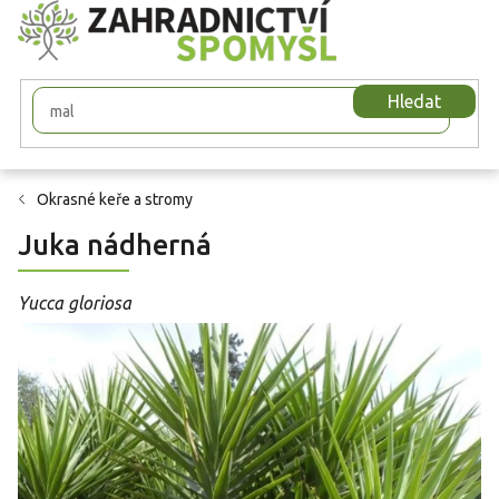
Přejít
na
obsah
Hledat
Okrasné keře a stromy
Juka nádherná
Yucca gloriosa