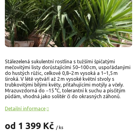
Stálezelená sukulentní rostlina s tužšími špičatými
mečovitými listy dorůstajícími 50–100 cm, uspořádanými
do hustých růžic, celkově 0,8–2 m vysoká a 1–1,5 m
široká. V létě vytváří až 2 m vysoké květní stvoly s
trubkovitými bílými květy, přitahujícími motýly a včely.
Mrazuvzdorná do −15 °C, tolerantní k suchu a písčitým
půdám, vhodná jako solitér či do okrasných záhonů.
Detailní informace
od
1 399 Kč
/ ks
Měrná