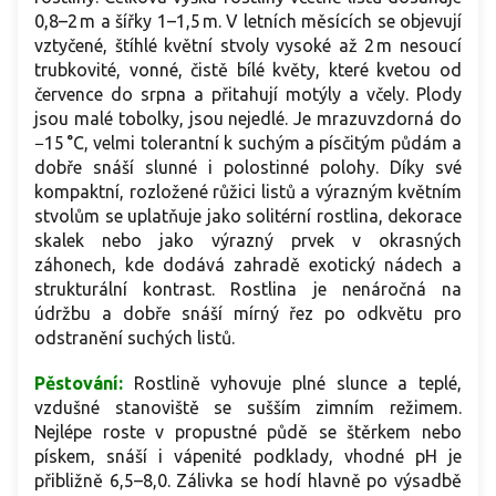
0,8–2 m a šířky 1–1,5 m. V letních měsících se objevují
vztyčené, štíhlé květní stvoly vysoké až 2 m nesoucí
trubkovité, vonné, čistě bílé květy, které kvetou od
července do srpna a přitahují motýly a včely. Plody
jsou malé tobolky, jsou nejedlé. Je mrazuvzdorná do
−15 °C, velmi tolerantní k suchým a písčitým půdám a
dobře snáší slunné i polostinné polohy. Díky své
kompaktní, rozložené růžici listů a výrazným květním
stvolům se uplatňuje jako solitérní rostlina, dekorace
skalek nebo jako výrazný prvek v okrasných
záhonech, kde dodává zahradě exotický nádech a
strukturální kontrast. Rostlina je nenáročná na
údržbu a dobře snáší mírný řez po odkvětu pro
odstranění suchých listů.
Pěstování:
Rostlině vyhovuje plné slunce a teplé,
vzdušné stanoviště se sušším zimním režimem.
Nejlépe roste v propustné půdě se štěrkem nebo
pískem, snáší i vápenité podklady, vhodné pH je
přibližně 6,5–8,0. Zálivka se hodí hlavně po výsadbě