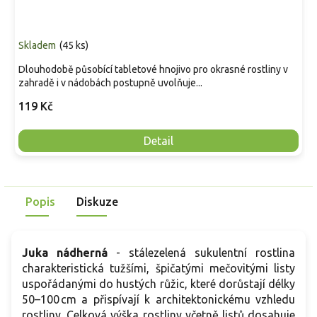
Skladem
(
45 ks
)
Dlouhodobě působící tabletové hnojivo pro okrasné rostliny v
zahradě i v nádobách postupně uvolňuje...
119 Kč
Detail
Popis
Diskuze
Juka nádherná
- stálezelená sukulentní rostlina
charakteristická tužšími, špičatými mečovitými listy
uspořádanými do hustých růžic, které dorůstají délky
50–100 cm a přispívají k architektonickému vzhledu
rostliny. Celková výška rostliny včetně listů dosahuje