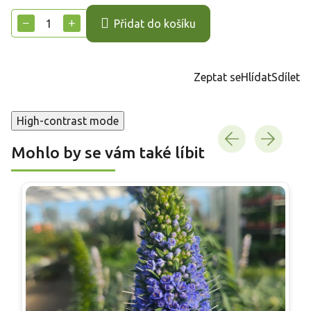
cena:
−
+
Přidat do košíku
Zeptat se
Hlídat
Sdílet
High-contrast mode
Mohlo by se vám také líbit