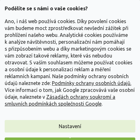
p
a
Podělíte se s námi o vaše cookies?
t
Vše o nákupu
í
Ano, i náš web používá cookies. Díky povolení cookies
vám budeme moct zprostředkovat nevšední zážitek při
prohlížení našeho webu. Analytické cookies používáme
Informace pro Vás
k analýze návštěvnosti, personalizační nám pomáhají
s přizpůsobením webu a díky marketingovým cookies se
Kontakujte nás
vám zobrazí takové reklamy, které vás nebudou
otravovat.
S vaším souhlasem můžeme používat cookies
a osobní údaje k personalizaci reklam a měření
reklamních kampaní. Naše podmínky ochrany osobních
údajů naleznete zde:
Podmínky ochrany osobních údajů.
Více informací o tom, jak Google zpracovává vaše osobní
údaje, naleznete v
Zásadách ochrany soukromí a
smluvních podmínkách společnosti Google
.
Vytvořil Shoptet
Nastavení