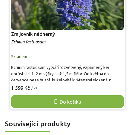
Zmijovník nádherný
V
Echium fastuosum
M
Skladem
S
Echium fastuosum vytváří rozvětvený, vzpřímený keř
*
dorůstající 1–2 m výšky a až 1,5 m šířky. Od května do
h
července nese hustá, kuželovitá květenství složená z
i
drobných modrofialových květů, které intenzivně lákají
d
1 599 Kč
1
/ ks
včely a motýly. Vyniká jako dominantní prvek v nádobách na
a
terasách i v chráněných záhonech. Vyžaduje plné slunce,
O
Do košíku
lehkou a propustnou půdu a v našich podmínkách zimní
r
ochranu před mrazem.
v
s
Související produkty
p
d