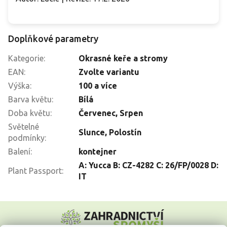
Doplňkové parametry
Kategorie
:
Okrasné keře a stromy
EAN
:
Zvolte variantu
Výška
:
100 a více
Barva květu
:
Bílá
Doba květu
:
Červenec
,
Srpen
Světelné
Slunce
,
Polostín
podmínky
:
Balení
:
kontejner
A: Yucca B: CZ-4282 C: 26/FP/0028 D:
Plant Passport
:
IT
Z
á