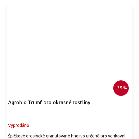
J
j
d
–35 %
Agrobio Trumf pro okrasné rostliny
Vyprodáno
Špičkové organické granulované hnojivo určené pro venkovní