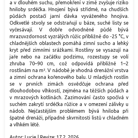
a v dlouhém suchu, přemokření v zimě zvyšuje riziko
hniloby srdéčka. Hnojení bývá střídmé, na chudších
půdách postačí jarní dávka vyváženého hnojiva.
Odkvetlé stvoly se odstraňují u báze, suché listy se
vyčesávají. V dobře odvodněné půdě bývá
mrazuvzdornost vyzrálých růžic přibližně do -25 °C, v
chladnějších oblastech pomáhá zimní sucho a lehký
kryt před zimními srážkami. Rostliny se vysazují na
jaře nebo na začátku podzimu, rozestupy se volí
zhruba 70–90 cm, což odpovídá přibližně 1–2
rostlinám na m². V nádobě je vhodná drenážní vrstva
a zimní ochrana kořenového balu. U mladých rostlin
se v prvních zimách osvědčuje ochrana před
dlouhodobou vlhkostí, zejména na těžších půdách a
v mrazových kotlinách. Zazimování často spočívá v
suchém zakrytí srdéčka růžice a v omezení zálivky u
nádob. Nejčastějším problémem bývá hniloba při
špatné drenáži, případně skvrnitosti listů v chladném
a vlhkém létě.
Autor: Lucie | Revize: 17.2. 2026