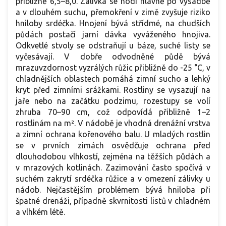
přibližně 6,5–8,0. Zálivka se hodí hlavně po výsadbě
a v dlouhém suchu, přemokření v zimě zvyšuje riziko
hniloby srdéčka. Hnojení bývá střídmé, na chudších
půdách postačí jarní dávka vyváženého hnojiva.
Odkvetlé stvoly se odstraňují u báze, suché listy se
vyčesávají. V dobře odvodněné půdě bývá
mrazuvzdornost vyzrálých růžic přibližně do -25 °C, v
chladnějších oblastech pomáhá zimní sucho a lehký
kryt před zimními srážkami. Rostliny se vysazují na
jaře nebo na začátku podzimu, rozestupy se volí
zhruba 70–90 cm, což odpovídá přibližně 1–2
rostlinám na m². V nádobě je vhodná drenážní vrstva
a zimní ochrana kořenového balu. U mladých rostlin
se v prvních zimách osvědčuje ochrana před
dlouhodobou vlhkostí, zejména na těžších půdách a
v mrazových kotlinách. Zazimování často spočívá v
suchém zakrytí srdéčka růžice a v omezení zálivky u
nádob. Nejčastějším problémem bývá hniloba při
špatné drenáži, případně skvrnitosti listů v chladném
a vlhkém létě.