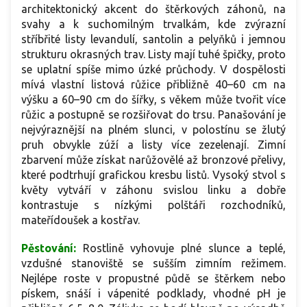
architektonický akcent do štěrkových záhonů, na
svahy a k suchomilným trvalkám, kde zvýrazní
stříbřité listy levandulí, santolin a pelyňků i jemnou
strukturu okrasných trav. Listy mají tuhé špičky, proto
se uplatní spíše mimo úzké průchody. V dospělosti
mívá vlastní listová růžice přibližně 40–60 cm na
výšku a 60–90 cm do šířky, s věkem může tvořit více
růžic a postupně se rozšiřovat do trsu. Panašování je
nejvýraznější na plném slunci, v polostínu se žlutý
pruh obvykle zúží a listy více zezelenají. Zimní
zbarvení může získat narůžovělé až bronzové přelivy,
které podtrhují grafickou kresbu listů. Vysoký stvol s
květy vytváří v záhonu svislou linku a dobře
kontrastuje s nízkými polštáři rozchodníků,
mateřídoušek a kostřav.
Pěstování:
Rostlině vyhovuje plné slunce a teplé,
vzdušné stanoviště se sušším zimním režimem.
Nejlépe roste v propustné půdě se štěrkem nebo
pískem, snáší i vápenité podklady, vhodné pH je