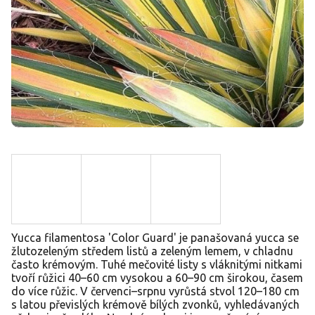
Yucca filamentosa 'Color Guard' je panašovaná yucca se
žlutozeleným středem listů a zeleným lemem, v chladnu
často krémovým. Tuhé mečovité listy s vláknitými nitkami
tvoří růžici 40–60 cm vysokou a 60–90 cm širokou, časem
do více růžic. V červenci–srpnu vyrůstá stvol 120–180 cm
s latou převislých krémově bílých zvonků, vyhledávaných