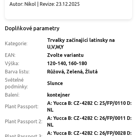
Autor: Nikol | Revize: 23.12.2025
Doplňkové parametry
Trvalky začínající latinsky na
Kategorie
:
U,V,W,Y
EAN
:
Zvolte variantu
Výška
:
120-140
,
160-180
Barva listu
:
Růžová, Zelená, Žlutá
Světelné
Slunce
podmínky
:
Balení
:
kontejner
A: Yucca B: CZ-4282 C: 25/FP/0110 D:
Plant Passport
:
NL
A: Yucca B: CZ-4282 C: 26/FP/0011 D:
Plant Passport 2
:
NL
A: Yucca B: CZ-4282 C: 26/FP/0028 D:
Plant Passport 3
: