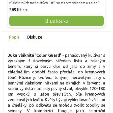
j
růžici tuhých mečovitých listů se zlatým středem a zeleným
s
lemem, okraje se často třepí do vláken. Růžice mívá asi 50–
269 Kč
/ ks
v
o
70 cm na výšku a 70–100 cm do šířky, časem přirůstá do více
s
růžic. V červenci a srpnu vyrůstá stvol 120–180 cm s latou
Do košíku
k
převislých krémově bílých zvonků, vyhledávaných včelami a
j
čmeláky. Na plném slunci je zbarvení nejsytější, v zimě se
m
objevují bronzové až narůžovělé tóny.
Popis
Diskuze
š
Juka vláknitá 'Color Guard'
- panašovaný kultivar s
výrazným žlutozeleným středem listu a zeleným
lemem, který si barvu drží od jara do zimy a v
chladnějším období často přechází do krémových
tónů. Růžice je tvořena tuhými, mečovitými listy s
jemnými vláknitými nitkami na okrajích. V červenci a
srpnu vyrůstá nad listy pevný stvol, obvykle 120–180
cm vysoký, s latou převislých, bíle krémových
zvonkovitých květů. Květy bývají vyhledávané včelami
a čmeláky, po odkvětu se mohou tvořit tobolky se
semeny. V kompozici funguje jako celoroční