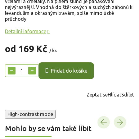
včelami a čmeláky. Na plném slunci je panašování
nejvýraznější. Vhodná do štěrkových a suchých záhonů k
levandulím a okrasným travám, spíše mimo úzké
průchody.
Detailní informace
od
169 Kč
/ ks
Měrná
cena:
−
+
Přidat do košíku
Zeptat se
Hlídat
Sdílet
High-contrast mode
Mohlo by se vám také líbit