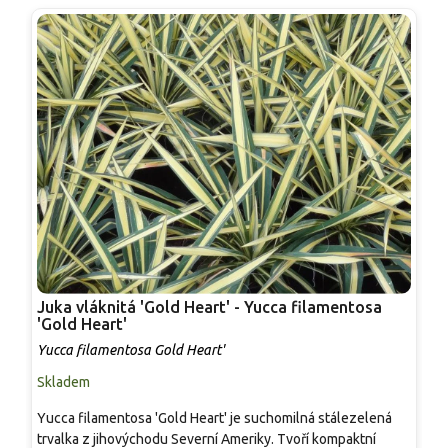
Juka vláknitá 'Gold Heart' - Yucca filamentosa
J
'Gold Heart'
Y
Yucca filamentosa Gold Heart'
Skladem
S
Yucca filamentosa 'Gold Heart' je suchomilná stálezelená
S
trvalka z jihovýchodu Severní Ameriky. Tvoří kompaktní