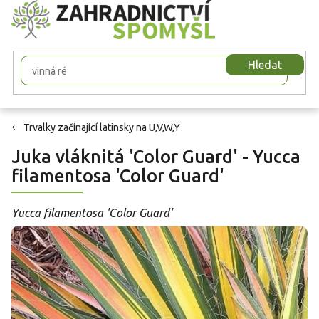
Přejít
na
obsah
Hledat
Trvalky začínající latinsky na U,V,W,Y
Juka vláknitá 'Color Guard' - Yucca
filamentosa 'Color Guard'
Yucca filamentosa 'Color Guard'