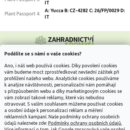
IT
A: Yucca B: CZ-4282 C: 26/FP/0029 D:
Plant Passport 4
:
IT
Z
á
p
a
Podělíte se s námi o vaše cookies?
t
Vše o nákupu
í
Ano, i náš web používá cookies. Díky povolení cookies
vám budeme moct zprostředkovat nevšední zážitek při
prohlížení našeho webu. Analytické cookies používáme
Informace pro Vás
k analýze návštěvnosti, personalizační nám pomáhají
s přizpůsobením webu a díky marketingovým cookies se
Kontakujte nás
vám zobrazí takové reklamy, které vás nebudou
otravovat.
S vaším souhlasem můžeme používat cookies
a osobní údaje k personalizaci reklam a měření
reklamních kampaní. Naše podmínky ochrany osobních
údajů naleznete zde:
Podmínky ochrany osobních údajů.
Více informací o tom, jak Google zpracovává vaše osobní