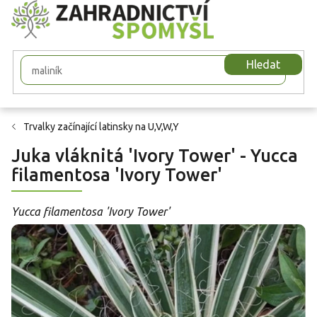
Přejít
na
obsah
Hledat
Trvalky začínající latinsky na U,V,W,Y
Juka vláknitá 'Ivory Tower' - Yucca
filamentosa 'Ivory Tower'
Yucca filamentosa 'Ivory Tower'