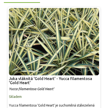
Juka vláknitá 'Gold Heart' - Yucca filamentosa
J
'Gold Heart'
Y
Yucca filamentosa Gold Heart'
Skladem
S
Yucca filamentosa 'Gold Heart' je suchomilná stálezelená
S