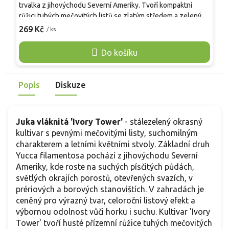
trvalka z jihovýchodu Severní Ameriky. Tvoří kompaktní
j
růžici tuhých mečovitých listů se zlatým středem a zeleným
s
lemem, okraje se často třepí do vláken. Růžice mívá asi 50–
269 Kč
/ ks
v
o
70 cm na výšku a 70–100 cm do šířky, časem přirůstá do více
s
růžic. V červenci a srpnu vyrůstá stvol 120–180 cm s latou
Do košíku
k
převislých krémově bílých zvonků, vyhledávaných včelami a
j
čmeláky. Na plném slunci je zbarvení nejsytější, v zimě se
m
objevují bronzové až narůžovělé tóny.
Popis
Diskuze
š
Juka vláknitá 'Ivory Tower'
- stálezelený okrasný
kultivar s pevnými mečovitými listy, suchomilným
charakterem a letními květními stvoly. Základní druh
Yucca filamentosa pochází z jihovýchodu Severní
Ameriky, kde roste na suchých písčitých půdách,
světlých okrajích porostů, otevřených svazích, v
prériových a borových stanovištích. V zahradách je
ceněný pro výrazný tvar, celoroční listový efekt a
výbornou odolnost vůči horku i suchu. Kultivar 'Ivory
Tower' tvoří husté přízemní růžice tuhých mečovitých