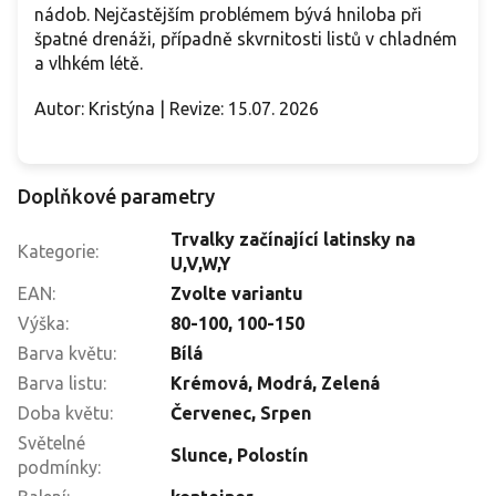
nádob. Nejčastějším problémem bývá hniloba při
špatné drenáži, případně skvrnitosti listů v chladném
a vlhkém létě.
Autor: Kristýna | Revize: 15.07. 2026
Doplňkové parametry
Trvalky začínající latinsky na
Kategorie
:
U,V,W,Y
EAN
:
Zvolte variantu
Výška
:
80-100
,
100-150
Barva květu
:
Bílá
Barva listu
:
Krémová, Modrá, Zelená
Doba květu
:
Červenec
,
Srpen
Světelné
Slunce
,
Polostín
podmínky
: