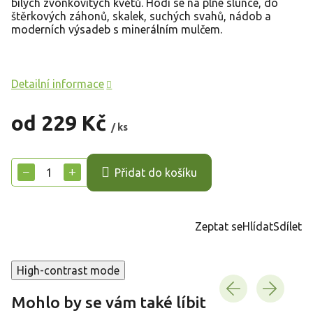
bílých zvonkovitých květů. Hodí se na plné slunce, do
štěrkových záhonů, skalek, suchých svahů, nádob a
moderních výsadeb s minerálním mulčem.
Detailní informace
od
229 Kč
/ ks
Měrná
cena:
−
+
Přidat do košíku
Zeptat se
Hlídat
Sdílet
High-contrast mode
Mohlo by se vám také líbit