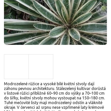
Modrozelené růžice a vysoké bílé květní stvoly dají
záhonu pevnou architekturu. Stálezelený kultivar dorůstá
v listové růžici přibližně 60–90 cm do výšky a 70–100 cm
do šířky, květní stvoly mohou vystoupat na 150–180 cm.
Tuhé mečovité listy mají modrozelený odstín a vláknité
okraje. V červenci až srpnu nese vzpřímené laty krémově