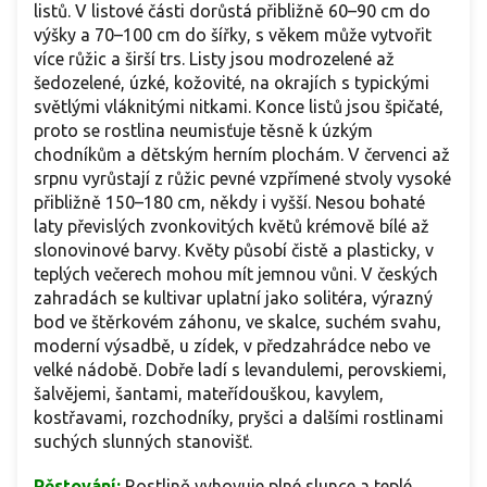
listů. V listové části dorůstá přibližně 60–90 cm do
výšky a 70–100 cm do šířky, s věkem může vytvořit
více růžic a širší trs. Listy jsou modrozelené až
šedozelené, úzké, kožovité, na okrajích s typickými
světlými vláknitými nitkami. Konce listů jsou špičaté,
proto se rostlina neumisťuje těsně k úzkým
chodníkům a dětským herním plochám. V červenci až
srpnu vyrůstají z růžic pevné vzpřímené stvoly vysoké
přibližně 150–180 cm, někdy i vyšší. Nesou bohaté
laty převislých zvonkovitých květů krémově bílé až
slonovinové barvy. Květy působí čistě a plasticky, v
teplých večerech mohou mít jemnou vůni. V českých
zahradách se kultivar uplatní jako solitéra, výrazný
bod ve štěrkovém záhonu, ve skalce, suchém svahu,
moderní výsadbě, u zídek, v předzahrádce nebo ve
velké nádobě. Dobře ladí s levandulemi, perovskiemi,
šalvějemi, šantami, mateřídouškou, kavylem,
kostřavami, rozchodníky, pryšci a dalšími rostlinami
suchých slunných stanovišť.
Pěstování:
Rostlině vyhovuje plné slunce a teplé,