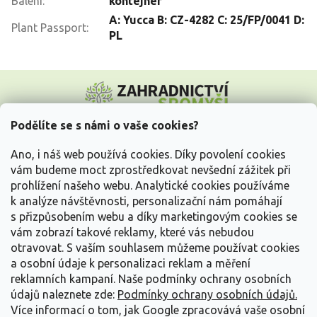
Balení
:
kontejner
A: Yucca B: CZ-4282 C: 25/FP/0041 D:
Plant Passport
:
PL
Z
á
p
a
Podělíte se s námi o vaše cookies?
t
Vše o nákupu
í
Ano, i náš web používá cookies. Díky povolení cookies
vám budeme moct zprostředkovat nevšední zážitek při
prohlížení našeho webu. Analytické cookies používáme
Informace pro Vás
k analýze návštěvnosti, personalizační nám pomáhají
s přizpůsobením webu a díky marketingovým cookies se
Kontakujte nás
vám zobrazí takové reklamy, které vás nebudou
otravovat.
S vaším souhlasem můžeme používat cookies
a osobní údaje k personalizaci reklam a měření
reklamních kampaní. Naše podmínky ochrany osobních
údajů naleznete zde:
Podmínky ochrany osobních údajů.
Více informací o tom, jak Google zpracovává vaše osobní