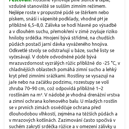
vzdušné stanoviště se sušším zimním režimem.
Nejlépe roste v propustné půdě se štěrkem nebo
pískem, snáší i vápenité podklady, vhodné pH je
přibližně 6,5–8,0. Zálivka se hodí hlavně po výsadbě
a v dlouhém suchu, přemokření v zimě zvyšuje riziko
hniloby srdéčka. Hnojení bývá střídmé, na chudších
půdách postačí jarní dávka vyváženého hnojiva.
Odkvetlé stvoly se odstraňují u báze, suché listy se
vyčesávají. V dobře odvodněné půdě bývá
mrazuvzdornost vyzrálých růžic přibližně do -25 °C, v
chladnějších oblastech pomáhá zimní sucho a lehký
kryt před zimními srážkami. Rostliny se vysazují na
jaře nebo na začátku podzimu, rozestupy se volí
zhruba 70–90 cm, což odpovídá přibližně 1–2
rostlinám na m². V nádobě je vhodná drenážní vrstva
a zimní ochrana kořenového balu. U mladých rostlin
se v prvních zimách osvědčuje ochrana před
dlouhodobou vlhkostí, zejména na těžších půdách a
v mrazových kotlinách. Zazimování často spočívá v
suchém zakrytí srdéčka růžice a v omezení zálivky u